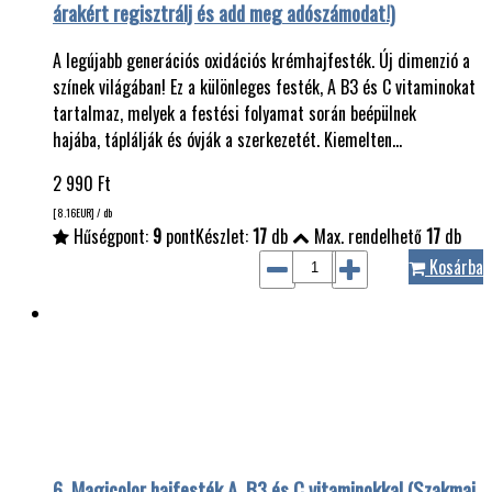
árakért regisztrálj és add meg adószámodat!)
A legújabb generációs oxidációs krémhajfesték. Új dimenzió a
színek világában! Ez a különleges festék, A B3 és C vitaminokat
tartalmaz, melyek a festési folyamat során beépülnek
hajába, táplálják és óvják a szerkezetét. Kiemelten…
2 990
Ft
[8.16
EUR
] / db
Hűségpont:
9
pont
Készlet:
17
db
Max. rendelhető
17
db
Kosárba
6. Magicolor hajfesték A, B3 és C vitaminokkal (Szakmai