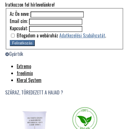
Iratkozzon fel hírlevelünkre!
Az Ön neve:
Email cím:
Kapcsolat:
Elfogadom a webáruház
Adatkezelési Szabályzatát
.
Feliratkozás
Gyártók
Extremo
freelimix
Kleral System
SZÁRAZ, TÖREDEZETT A HAJAD ?