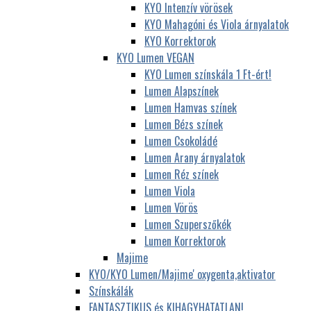
KYO Intenzív vörösek
KYO Mahagóni és Viola árnyalatok
KYO Korrektorok
KYO Lumen VEGAN
KYO Lumen színskála 1 Ft-ért!
Lumen Alapszínek
Lumen Hamvas színek
Lumen Bézs színek
Lumen Csokoládé
Lumen Arany árnyalatok
Lumen Réz színek
Lumen Viola
Lumen Vörös
Lumen Szuperszőkék
Lumen Korrektorok
Majime
KYO/KYO Lumen/Majime' oxygenta,aktivator
Színskálák
FANTASZTIKUS és KIHAGYHATATLAN!