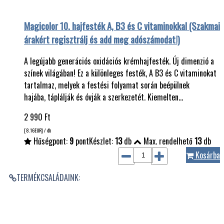
Magicolor 10. hajfesték A, B3 és C vitaminokkal (Szakmai
árakért regisztrálj és add meg adószámodat!)
A legújabb generációs oxidációs krémhajfesték. Új dimenzió a
színek világában! Ez a különleges festék, A B3 és C vitaminokat
tartalmaz, melyek a festési folyamat során beépülnek
hajába, táplálják és óvják a szerkezetét. Kiemelten…
2 990
Ft
[8.16
EUR
] / db
Hűségpont:
9
pont
Készlet:
13
db
Max. rendelhető
13
db
Kosárba
TERMÉKCSALÁDAINK: