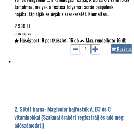
tartalmaz, melyek a festési folyamat során beépülnek
hajába, táplálják és óvják a szerkezetét. Kiemelten…
2 990
Ft
[8.16
EUR
] / db
Hűségpont:
9
pont
Készlet:
16
db
Max. rendelhető
16
db
Kosárba
2. Sötét barna- Magicolor hajfesték A, B3 és C
vitaminokkal (Szakmai árakért regisztrálj és add meg
adószámodat!)