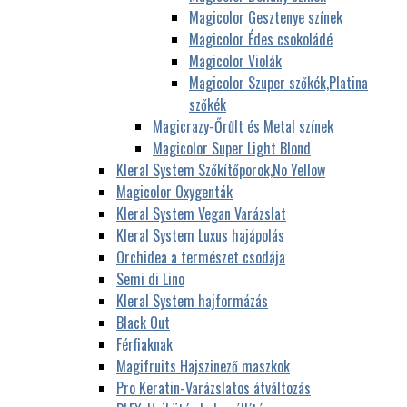
Magicolor Gesztenye színek
Magicolor Édes csokoládé
Magicolor Violák
Magicolor Szuper szőkék,Platina
szőkék
Magicrazy-Őrűlt és Metal színek
Magicolor Super Light Blond
Kleral System Szőkítőporok,No Yellow
Magicolor Oxygenták
Kleral System Vegan Varázslat
Kleral System Luxus hajápolás
Orchidea a természet csodája
Semi di Lino
Kleral System hajformázás
Black Out
Férfiaknak
Magifruits Hajszinező maszkok
Pro Keratin-Varázslatos átváltozás