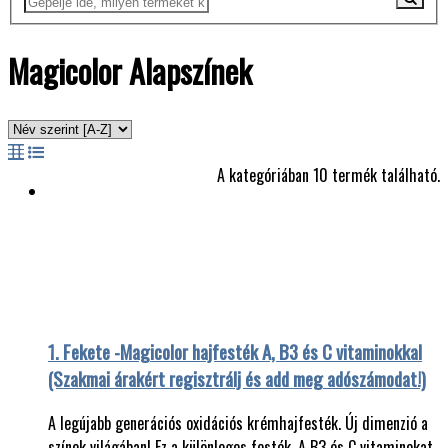
Magicolor Alapszínek
A kategóriában 10 termék található.
1. Fekete -Magicolor hajfesték A, B3 és C vitaminokkal
(Szakmai árakért regisztrálj és add meg adószámodat!)
A legújabb generációs oxidációs krémhajfesték. Új dimenzió a
színek világában! Ez a különleges festék, A B3 és C vitaminokat