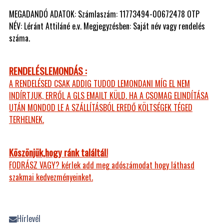
MEGADANDÓ ADATOK: Számlaszám: 11773494-00672478 OTP
NÉV: Léránt Attiláné e.v. Megjegyzésben: Saját név vagy rendelés
száma.
RENDELÉSLEMONDÁS :
A RENDELÉSED CSAK ADDIG TUDOD LEMONDANI MÍG EL NEM
INDÍRTJUK, ERRŐL A GLS EMAILT KÜLD. HA A CSOMAG ELINDÍTÁSA
UTÁN MONDOD LE A SZÁLLÍTÁSBÓL EREDŐ KÖLTSÉGEK TÉGED
TERHELNEK.
Köszönjük,hogy ránk találtál!
FODRÁSZ VAGY? kérlek add meg adószámodat hogy láthasd
szakmai kedvezményeinket.
Hírlevél