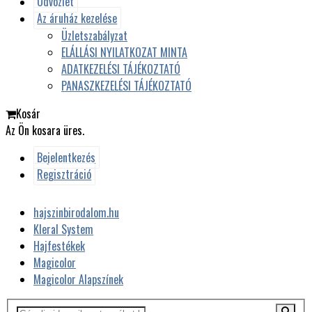
Üdvözlet
Az áruház kezelése
Üzletszabályzat
ELÁLLÁSI NYILATKOZAT MINTA
ADATKEZELÉSI TÁJÉKOZTATÓ
PANASZKEZELÉSI TÁJÉKOZTATÓ
Kosár
Az Ön kosara üres.
Bejelentkezés
Regisztráció
hajszinbirodalom.hu
Kleral System
Hajfestékek
Magicolor
Magicolor Alapszínek