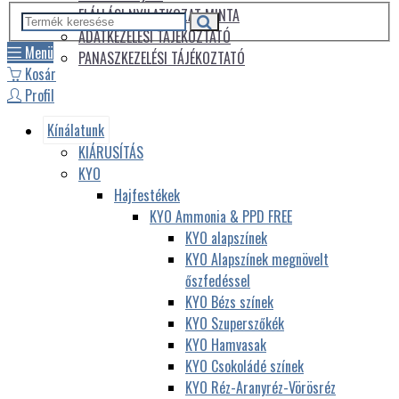
ELÁLLÁSI NYILATKOZAT MINTA
ADATKEZELÉSI TÁJÉKOZTATÓ
Menü
PANASZKEZELÉSI TÁJÉKOZTATÓ
Kosár
Profil
Kínálatunk
KIÁRUSÍTÁS
KYO
Hajfestékek
KYO Ammonia & PPD FREE
KYO alapszínek
KYO Alapszínek megnövelt
őszfedéssel
KYO Bézs színek
KYO Szuperszőkék
KYO Hamvasak
KYO Csokoládé színek
KYO Réz-Aranyréz-Vörösréz