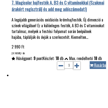
7. Magicolor hajfesték A, B3 és C vitaminokkal (Szakmai
árakért regisztrálj és add meg adószámodat!)
A legújabb generációs oxidációs krémhajfesték. Új dimenzió a
színek világában! Ez a különleges festék, A B3 és C vitaminokat
tartalmaz, melyek a festési folyamat során beépülnek
hajába, táplálják és óvják a szerkezetét. Kiemelten…
2 990
Ft
[8.16
EUR
] / db
Hűségpont:
9
pont
Készlet:
18
db
Max. rendelhető
18
db
Kosárba