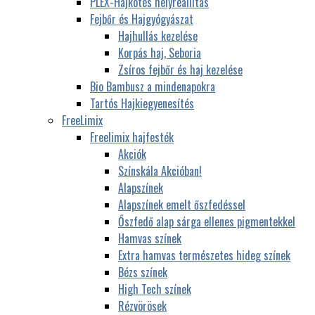
PLEX-Hajkötés helyreállítás
Fejbőr és Hajgyógyászat
Hajhullás kezelése
Korpás haj, Seboria
Zsíros fejbőr és haj kezelése
Bio Bambusz a mindenapokra
Tartós Hajkiegyenesítés
FreeLimix
Freelimix hajfesték
Akciók
Színskála Akcióban!
Alapszínek
Alapszínek emelt őszfedéssel
Őszfedő alap sárga ellenes pigmentekkel
Hamvas színek
Extra hamvas természetes hideg színek
Bézs színek
High Tech színek
Rézvörösek