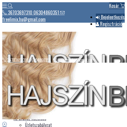
Kosár
36703697310 06304860351
Bejelentkezés
freelimix.hu@gmail.com
Regisztráció
36703697310 06304860351
freelimix.hu@gmail.com
Hírek
Csomagautomaták listája
Üdvözlet
Az áruház kezelése
Üzletszabályzat