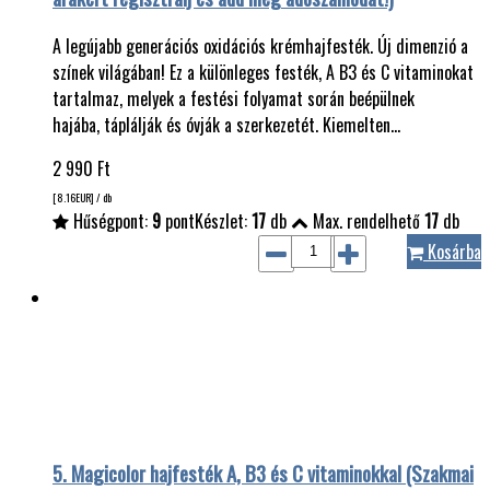
A legújabb generációs oxidációs krémhajfesték. Új dimenzió a
színek világában! Ez a különleges festék, A B3 és C vitaminokat
tartalmaz, melyek a festési folyamat során beépülnek
hajába, táplálják és óvják a szerkezetét. Kiemelten…
2 990
Ft
[8.16
EUR
] / db
Hűségpont:
9
pont
Készlet:
17
db
Max. rendelhető
17
db
Kosárba
5. Magicolor hajfesték A, B3 és C vitaminokkal (Szakmai