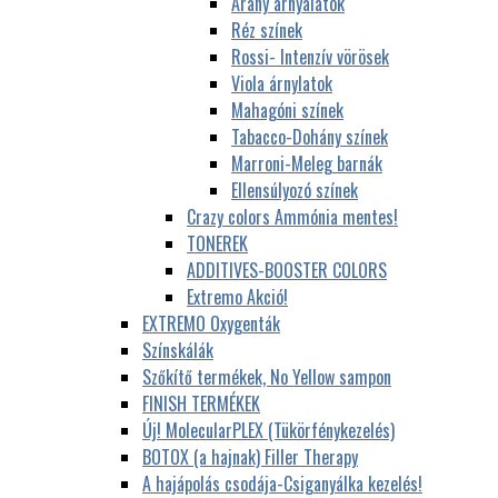
Arany árnyalatok
Réz színek
Rossi- Intenzív vörösek
Viola árnylatok
Mahagóni színek
Tabacco-Dohány színek
Marroni-Meleg barnák
Ellensúlyozó színek
Crazy colors Ammónia mentes!
TONEREK
ADDITIVES-BOOSTER COLORS
Extremo Akció!
EXTREMO Oxygenták
Színskálák
Szőkítő termékek, No Yellow sampon
FINISH TERMÉKEK
Új! MolecularPLEX (Tükörfénykezelés)
BOTOX (a hajnak) Filler Therapy
A hajápolás csodája-Csiganyálka kezelés!