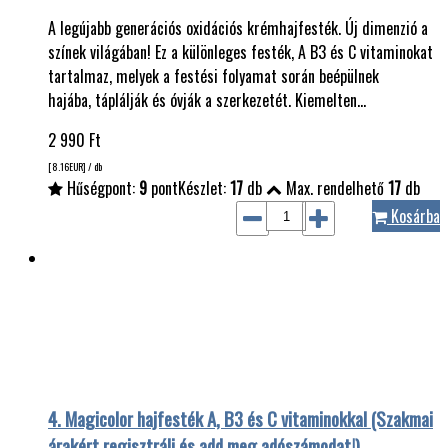
A legújabb generációs oxidációs krémhajfesték. Új dimenzió a
színek világában! Ez a különleges festék, A B3 és C vitaminokat
tartalmaz, melyek a festési folyamat során beépülnek
hajába, táplálják és óvják a szerkezetét. Kiemelten…
2 990
Ft
[8.16
EUR
] / db
Hűségpont:
9
pont
Készlet:
17
db
Max. rendelhető
17
db
Kosárba
4. Magicolor hajfesték A, B3 és C vitaminokkal (Szakmai
árakért regisztrálj és add meg adószámodat!)