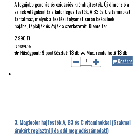
A legújabb generációs oxidációs krémhajfesték. Új dimenzió a
színek világában! Ez a különleges festék, A B3 és C vitaminokat
tartalmaz, melyek a festési folyamat során beépülnek
hajába, táplálják és óvják a szerkezetét. Kiemelten…
2 990
Ft
[8.16
EUR
] / db
Hűségpont:
9
pont
Készlet:
13
db
Max. rendelhető
13
db
Kosárba
3. Magicolor hajfesték A, B3 és C vitaminokkal (Szakmai
árakért regisztrálj és add meg adószámodat!)