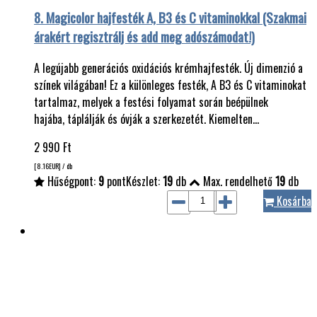
8. Magicolor hajfesték A, B3 és C vitaminokkal (Szakmai
árakért regisztrálj és add meg adószámodat!)
A legújabb generációs oxidációs krémhajfesték. Új dimenzió a
színek világában! Ez a különleges festék, A B3 és C vitaminokat
tartalmaz, melyek a festési folyamat során beépülnek
hajába, táplálják és óvják a szerkezetét. Kiemelten…
2 990
Ft
[8.16
EUR
] / db
Hűségpont:
9
pont
Készlet:
19
db
Max. rendelhető
19
db
Kosárba