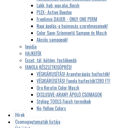
Lakk, hab, wax,olaj..finish
PLEX- Active Bondex
Freelimix DAUER - ONLY ONE PERM
Napi ápolás-a hajmosás szerelmeseinek!
Color Save-Színmentő Sampon és Maszk
Akciós samponok!
Invidia
HAJKEFÉK
Ecset, tál, kötény, festőkendő
FANOLA KÉSZLETKISÖPRÉS!
VÉGKIÁRUSÍTÁS! Aranyterápiás hajfesték!
VÉGKIÁRÚSÍTÁS! Fanola hajfesték1390 FT!
Oro Keratin Color Maszk
EXCLUSIVE-ARANY ÁPOLÓ CSOMAGOK
Styling TOOLS Finish termékek
No-Yellow Colors
Hírek
Csomagautomaták listája