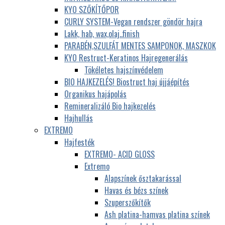
KYO SZŐKÍTŐPOR
CURLY SYSTEM-Vegan rendszer göndör hajra
Lakk, hab, wax,olaj..finish
PARABÉN,SZULFÁT MENTES SAMPONOK, MASZKOK
KYO Restruct-Keratinos Hajregenerálás
Tökéletes hajszínvédelem
BIO HAJKEZELÉS! Biostruct haj újjáépítés
Organikus hajápolás
Remineralizáló Bio hajkezelés
Hajhullás
EXTREMO
Hajfesték
EXTREMO- ACID GLOSS
Extremo
Alapszínek ősztakarással
Havas és bézs színek
Szuperszőkítők
Ash platina-hamvas platina színek