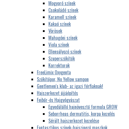
Mogyoró színek
Csokoládé színek
Karamell színek
Kakaó színek
Vörösek
Mahagóni színek
Viola színek
Ellensúlyozó színek
Szuperszőkítők
Korrektorok
FreeLimix Oxygenta
Szőkítőpor, No Yellow sampon
Gentlemen's klub- az igazi férfiaknak!
Hajszerkezet újjáépítés
Fejbőr-és Hajgyógyászat
Egyedülálló hajnövesztő formula GROW
Seborrheas dermatitis, korpa kezelés
Sérült hajszerkezet kezelése
Fantasztikus színek-hajszinező maszkok