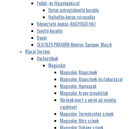
Fejbőr-és Hajgyógyászat
Detox méregtelenítő kezelés
Hajhullás,korpa,zsírosodás
Kényeztető ápolás-RAGYOGÓ HAJ
Simító kezelés
Dauer
SLS/SLES,PARABEN Mentes Sampon, Maszk
Kleral System
Hajfestékek
Magicolor
Magicolor Alapszínek
Magicolor Alapszínek ősztakarással
Magicolor Hamvasak
Magicolor Arany árnyalatok
Vörösek,mert a vörös nő mindig
izgalmas!
Magicolor Természetes színek
Magicolor Bézs színek
Magicolor Dohány színek