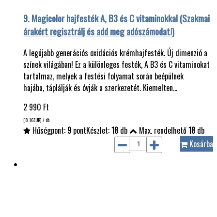
9. Magicolor hajfesték A, B3 és C vitaminokkal (Szakmai
árakért regisztrálj és add meg adószámodat!)
A legújabb generációs oxidációs krémhajfesték. Új dimenzió a
színek világában! Ez a különleges festék, A B3 és C vitaminokat
tartalmaz, melyek a festési folyamat során beépülnek
hajába, táplálják és óvják a szerkezetét. Kiemelten…
2 990
Ft
[8.16
EUR
] / db
Hűségpont:
9
pont
Készlet:
18
db
Max. rendelhető
18
db
Kosárba