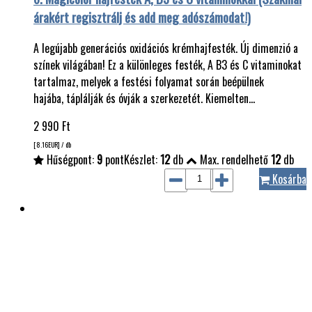
árakért regisztrálj és add meg adószámodat!)
A legújabb generációs oxidációs krémhajfesték. Új dimenzió a
színek világában! Ez a különleges festék, A B3 és C vitaminokat
tartalmaz, melyek a festési folyamat során beépülnek
hajába, táplálják és óvják a szerkezetét. Kiemelten…
2 990
Ft
[8.16
EUR
] / db
Hűségpont:
9
pont
Készlet:
12
db
Max. rendelhető
12
db
Kosárba