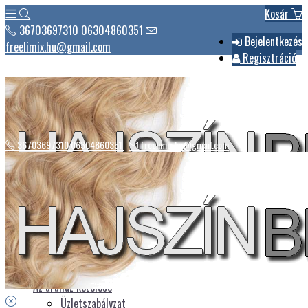
Kosár
36703697310 06304860351
Bejelentkezés
freelimix.hu@gmail.com
Regisztráció
36703697310 06304860351
freelimix.hu@gmail.com
Hírek
Csomagautomaták listája
Üdvözlet
Az áruház kezelése
Üzletszabályzat