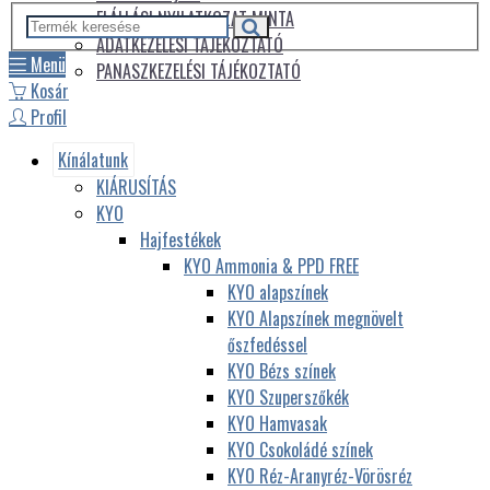
ELÁLLÁSI NYILATKOZAT MINTA
ADATKEZELÉSI TÁJÉKOZTATÓ
Menü
PANASZKEZELÉSI TÁJÉKOZTATÓ
Kosár
Profil
Kínálatunk
KIÁRUSÍTÁS
KYO
Hajfestékek
KYO Ammonia & PPD FREE
KYO alapszínek
KYO Alapszínek megnövelt
őszfedéssel
KYO Bézs színek
KYO Szuperszőkék
KYO Hamvasak
KYO Csokoládé színek
KYO Réz-Aranyréz-Vörösréz