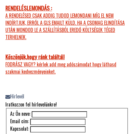
RENDELÉSLEMONDÁS :
A RENDELÉSED CSAK ADDIG TUDOD LEMONDANI MÍG EL NEM
INDÍRTJUK, ERRŐL A GLS EMAILT KÜLD. HA A CSOMAG ELINDÍTÁSA
UTÁN MONDOD LE A SZÁLLÍTÁSBÓL EREDŐ KÖLTSÉGEK TÉGED
TERHELNEK.
Köszönjük,hogy ránk találtál!
FODRÁSZ VAGY? kérlek add meg adószámodat hogy láthasd
szakmai kedvezményeinket.
Hírlevél
Iratkozzon fel hírlevelünkre!
Az Ön neve:
Email cím:
Kapcsolat: