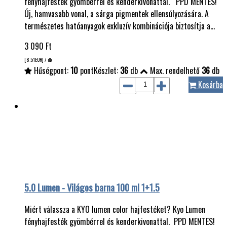
fényhajfesték gyömbérrel és kenderkivonattal. PPD MENTES!
Új, hamvasabb vonal, a sárga pigmentek ellensúlyozására. A
természetes hatóanyagok exkluzív kombinációja biztosítja a…
3 090
Ft
[8.51
EUR
] / db
Hűségpont:
10
pont
Készlet:
36
db
Max. rendelhető
36
db
Kosárba
5.0 Lumen - Világos barna 100 ml 1+1.5
Miért válassza a KYO lumen color hajfestéket? Kyo Lumen
fényhajfesték gyömbérrel és kenderkivonattal. PPD MENTES!