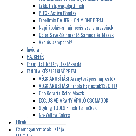
Lakk, hab, wax,olaj..finish
PLEX- Active Bondex
Freelimix DAUER - ONLY ONE PERM
Napi ápolás-a hajmosás szerelmeseinek!
Color Save-Színmentő Sampon és Maszk
Akciós samponok!
Invidia
HAJKEFÉK
Ecset, tál, kötény, festőkendő
FANOLA KÉSZLETKISÖPRÉS!
VÉGKIÁRUSÍTÁS! Aranyterápiás hajfesték!
VÉGKIÁRÚSÍTÁS! Fanola hajfesték1390 FT!
Oro Keratin Color Maszk
EXCLUSIVE-ARANY ÁPOLÓ CSOMAGOK
Styling TOOLS Finish termékek
No-Yellow Colors
Hírek
Csomagautomaták listája