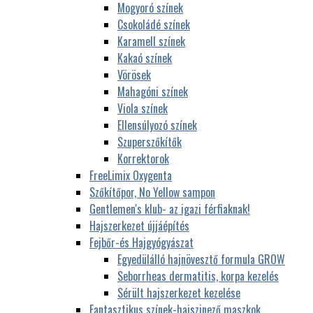
Mogyoró színek
Csokoládé színek
Karamell színek
Kakaó színek
Vörösek
Mahagóni színek
Viola színek
Ellensúlyozó színek
Szuperszőkítők
Korrektorok
FreeLimix Oxygenta
Szőkítőpor, No Yellow sampon
Gentlemen's klub- az igazi férfiaknak!
Hajszerkezet újjáépítés
Fejbőr-és Hajgyógyászat
Egyedülálló hajnövesztő formula GROW
Seborrheas dermatitis, korpa kezelés
Sérült hajszerkezet kezelése
Fantasztikus színek-hajszinező maszkok