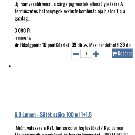
Új, hamvasabb vonal, a sárga pigmentek ellensúlyozására.A
természetes hatóanyagok exkluzív kombinációja biztosítja a
gazdag…
3 090
Ft
[8.51
EUR
] / db
Hűségpont:
10
pont
Készlet:
39
db
Max. rendelhető
39
db
Kosárba
6.0 Lumen - Sötét szőke 100 ml 1+1.5
Miért válassza a KYO lumen color hajfestéket? Kyo Lumen
fényhajfesték gyömbérrel és kenderkivonattal. PPD MENTES!