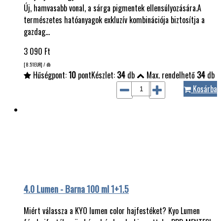
Új, hamvasabb vonal, a sárga pigmentek ellensúlyozására.A
természetes hatóanyagok exkluzív kombinációja biztosítja a
gazdag…
3 090
Ft
[8.51
EUR
] / db
Hűségpont:
10
pont
Készlet:
34
db
Max. rendelhető
34
db
Kosárba
4.0 Lumen - Barna 100 ml 1+1.5
Miért válassza a KYO lumen color hajfestéket? Kyo Lumen