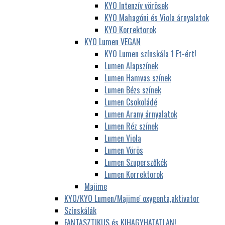
KYO Intenzív vörösek
KYO Mahagóni és Viola árnyalatok
KYO Korrektorok
KYO Lumen VEGAN
KYO Lumen színskála 1 Ft-ért!
Lumen Alapszínek
Lumen Hamvas színek
Lumen Bézs színek
Lumen Csokoládé
Lumen Arany árnyalatok
Lumen Réz színek
Lumen Viola
Lumen Vörös
Lumen Szuperszőkék
Lumen Korrektorok
Majime
KYO/KYO Lumen/Majime' oxygenta,aktivator
Színskálák
FANTASZTIKUS és KIHAGYHATATLAN!