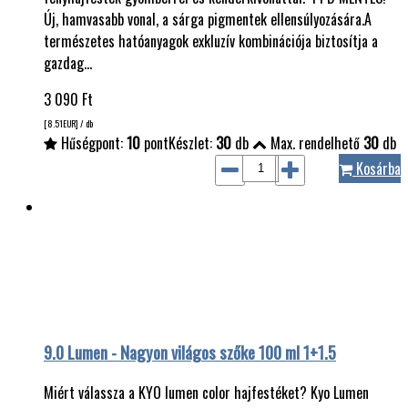
Új, hamvasabb vonal, a sárga pigmentek ellensúlyozására.A
természetes hatóanyagok exkluzív kombinációja biztosítja a
gazdag…
3 090
Ft
[8.51
EUR
] / db
Hűségpont:
10
pont
Készlet:
30
db
Max. rendelhető
30
db
Kosárba
9.0 Lumen - Nagyon világos szőke 100 ml 1+1.5
Miért válassza a KYO lumen color hajfestéket? Kyo Lumen