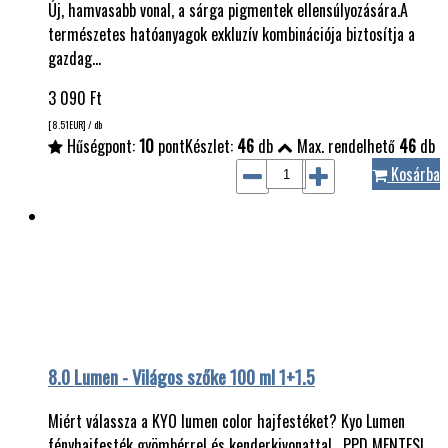
Új, hamvasabb vonal, a sárga pigmentek ellensúlyozására.A
természetes hatóanyagok exkluzív kombinációja biztosítja a
gazdag…
3 090
Ft
[8.51
EUR
] / db
Hűségpont:
10
pont
Készlet:
46
db
Max. rendelhető
46
db
Kosárba
8.0 Lumen - Világos szőke 100 ml 1+1.5
Miért válassza a KYO lumen color hajfestéket? Kyo Lumen
fényhajfesték gyömbérrel és kenderkivonattal. PPD MENTES!