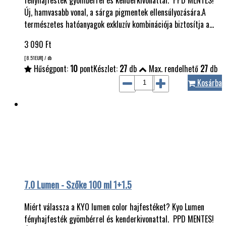
Új, hamvasabb vonal, a sárga pigmentek ellensúlyozására.A
természetes hatóanyagok exkluzív kombinációja biztosítja a…
3 090
Ft
[8.51
EUR
] / db
Hűségpont:
10
pont
Készlet:
27
db
Max. rendelhető
27
db
Kosárba
7.0 Lumen - Szőke 100 ml 1+1.5
Miért válassza a KYO lumen color hajfestéket? Kyo Lumen
fényhajfesték gyömbérrel és kenderkivonattal. PPD MENTES!