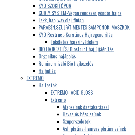
KYO SZŐKÍTŐPOR
CURLY SYSTEM-Vegan rendszer göndör hajra
Lakk, hab, wax,olaj..finish
PARABÉN,SZULFÁT MENTES SAMPONOK, MASZKOK
KYO Restruct-Keratinos Hajregenerálás
Tökéletes hajszínvédelem
BIO HAJKEZELÉS! Biostruct haj újjáépítés
Organikus hajápolás
Remineralizáló Bio hajkezelés
Hajhullás
EXTREMO
Hajfesték
EXTREMO- ACID GLOSS
Extremo
Alapszínek ősztakarással
Havas és bézs színek
Szuperszőkítők
Ash platina-hamvas platina színek