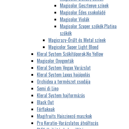
Magicolor Gesztenye színek
Magicolor Édes csokoládé
Magicolor Violák
Magicolor Szuper szőkék,Platina
szőkék
Magicrazy-Őrűlt és Metal színek
Magicolor Super Light Blond
Kleral System Szőkítőporok,No Yellow
Magicolor Oxygenták
Kleral System Vegan Varázslat
Kleral System Luxus hajápolás
Orchidea a természet csodája
Semi di Lino
Kleral System hajformázás
Black Out
Férfiaknak
Magifruits Hajszinező maszkok
Pro Keratin-Varázslatos átváltozás