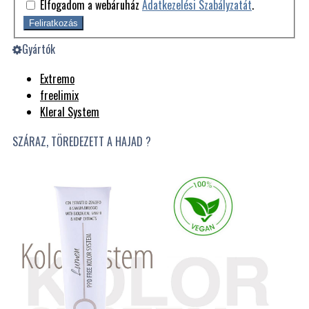
Elfogadom a webáruház
Adatkezelési Szabályzatát
.
Feliratkozás
Gyártók
Extremo
freelimix
Kleral System
SZÁRAZ, TÖREDEZETT A HAJAD ?