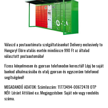
Válaszd a postaautómata szolgáltatásunkat Delivery exclusively to
Hungary! Előre utalás esetén mindössze 990 Ft az általad
választott postaautomába!
Fizess kényelmesen és gyorsan telefonodon keresztül! Lépj be saját
bankod alkalmazásába és utalj gyorsan és egyszerűen telefonod
segítségével!
MEGADANDÓ ADATOK: Számlaszám: 11773494-00672478 OTP
NÉV: Léránt Attiláné e.v. Megjegyzésben: Saját név vagy rendelés
száma.