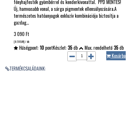
fényhajfesték gyömbérrel és kenderkivonattal. PPD MENTES!
Új, hamvasabb vonal, a sárga pigmentek ellensúlyozására.A
természetes hatóanyagok exkluzív kombinációja biztosítja a
gazdag…
3 090
Ft
[8.51
EUR
] / db
Hűségpont:
10
pont
Készlet:
35
db
Max. rendelhető
35
db
Kosárba
TERMÉKCSALÁDAINK: