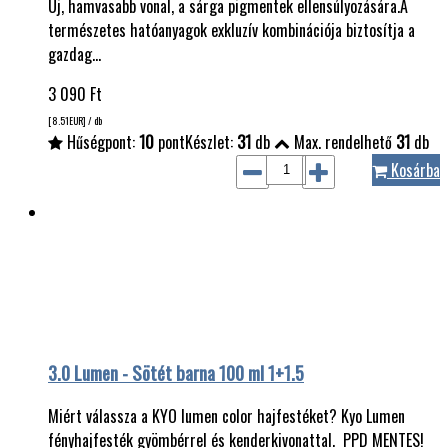
Új, hamvasabb vonal, a sárga pigmentek ellensúlyozására.A
természetes hatóanyagok exkluzív kombinációja biztosítja a
gazdag…
3 090
Ft
[8.51
EUR
] / db
Hűségpont:
10
pont
Készlet:
31
db
Max. rendelhető
31
db
Kosárba
3.0 Lumen - Sötét barna 100 ml 1+1.5
Miért válassza a KYO lumen color hajfestéket? Kyo Lumen
fényhajfesték gyömbérrel és kenderkivonattal. PPD MENTES!