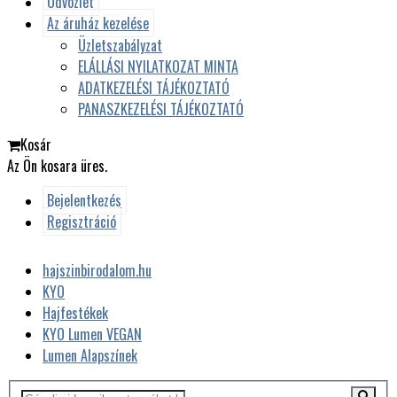
Üdvözlet
Az áruház kezelése
Üzletszabályzat
ELÁLLÁSI NYILATKOZAT MINTA
ADATKEZELÉSI TÁJÉKOZTATÓ
PANASZKEZELÉSI TÁJÉKOZTATÓ
Kosár
Az Ön kosara üres.
Bejelentkezés
Regisztráció
hajszinbirodalom.hu
KYO
Hajfestékek
KYO Lumen VEGAN
Lumen Alapszínek