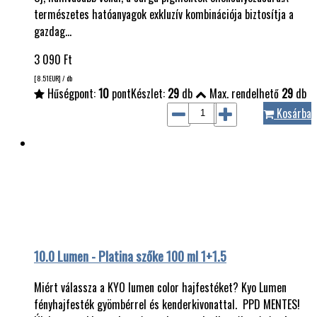
természetes hatóanyagok exkluzív kombinációja biztosítja a
gazdag…
3 090
Ft
[8.51
EUR
] / db
Hűségpont:
10
pont
Készlet:
29
db
Max. rendelhető
29
db
Kosárba
10.0 Lumen - Platina szőke 100 ml 1+1.5
Miért válassza a KYO lumen color hajfestéket? Kyo Lumen
fényhajfesték gyömbérrel és kenderkivonattal. PPD MENTES!