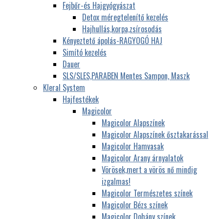
Fejbőr-és Hajgyógyászat
Detox méregtelenítő kezelés
Hajhullás,korpa,zsírosodás
Kényeztető ápolás-RAGYOGÓ HAJ
Simító kezelés
Dauer
SLS/SLES,PARABEN Mentes Sampon, Maszk
Kleral System
Hajfestékek
Magicolor
Magicolor Alapszínek
Magicolor Alapszínek ősztakarással
Magicolor Hamvasak
Magicolor Arany árnyalatok
Vörösek,mert a vörös nő mindig
izgalmas!
Magicolor Természetes színek
Magicolor Bézs színek
Magicolor Dohány színek