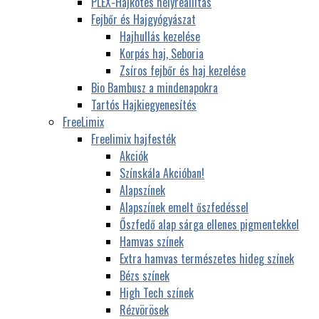
PLEX-Hajkötés helyreállítás
Fejbőr és Hajgyógyászat
Hajhullás kezelése
Korpás haj, Seboria
Zsíros fejbőr és haj kezelése
Bio Bambusz a mindenapokra
Tartós Hajkiegyenesítés
FreeLimix
Freelimix hajfesték
Akciók
Színskála Akcióban!
Alapszínek
Alapszínek emelt őszfedéssel
Őszfedő alap sárga ellenes pigmentekkel
Hamvas színek
Extra hamvas természetes hideg színek
Bézs színek
High Tech színek
Rézvörösek