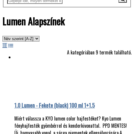
Lumen Alapszínek
A kategóriában 9 termék található.
1.0 Lumen - Fekete (black) 100 ml 1+1.5
Miért válassza a KYO lumen color hajfestéket? Kyo Lumen
fényhajfesték gyömbérrel és kenderkivonattal. PPD MENTES!
Új, hamvasabb vonal, a sárga pigmentek ellensúlyozására.A