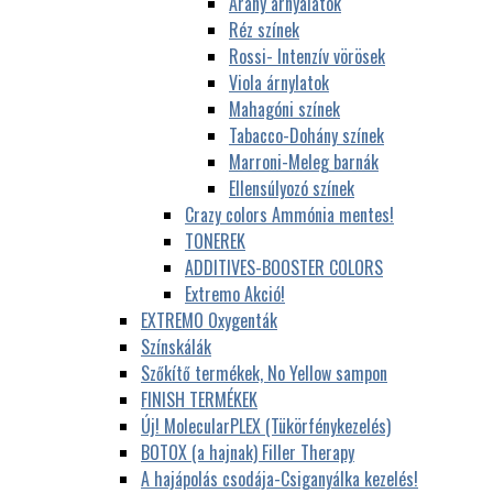
Arany árnyalatok
Réz színek
Rossi- Intenzív vörösek
Viola árnylatok
Mahagóni színek
Tabacco-Dohány színek
Marroni-Meleg barnák
Ellensúlyozó színek
Crazy colors Ammónia mentes!
TONEREK
ADDITIVES-BOOSTER COLORS
Extremo Akció!
EXTREMO Oxygenták
Színskálák
Szőkítő termékek, No Yellow sampon
FINISH TERMÉKEK
Új! MolecularPLEX (Tükörfénykezelés)
BOTOX (a hajnak) Filler Therapy
A hajápolás csodája-Csiganyálka kezelés!