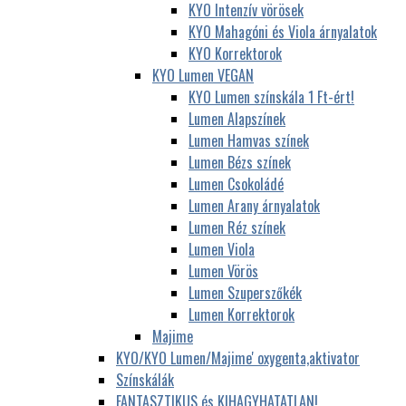
KYO Intenzív vörösek
KYO Mahagóni és Viola árnyalatok
KYO Korrektorok
KYO Lumen VEGAN
KYO Lumen színskála 1 Ft-ért!
Lumen Alapszínek
Lumen Hamvas színek
Lumen Bézs színek
Lumen Csokoládé
Lumen Arany árnyalatok
Lumen Réz színek
Lumen Viola
Lumen Vörös
Lumen Szuperszőkék
Lumen Korrektorok
Majime
KYO/KYO Lumen/Majime' oxygenta,aktivator
Színskálák
FANTASZTIKUS és KIHAGYHATATLAN!