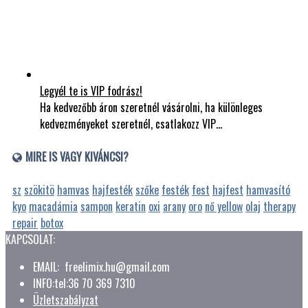
Legyél te is VIP fodrász!
Ha kedvezőbb áron szeretnél vásárolni, ha különleges
kedvezményeket szeretnél, csatlakozz VIP…
MIRE IS VAGY KIVÁNCSI?
sz
szökitö
hamvas
hajfesték
szőke
festék
fest
hajfest
hamvasító
kyo
macadámia
sampon
keratin
oxi
arany
oro
nő yellow
olaj
therapy
repair
botox
KAPCSOLAT:
EMAIL: freelimix.hu@gmail.com
INFO:tel:36 70 369 7310
Üzletszabályzat