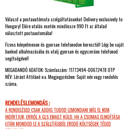
Válaszd a postaautómata szolgáltatásunkat Delivery exclusively to
Hungary! Előre utalás esetén mindössze 990 Ft az általad
választott postaautomába!
Fizess kényelmesen és gyorsan telefonodon keresztül! Lépj be saját
bankod alkalmazásába és utalj gyorsan és egyszerűen telefonod
segítségével!
MEGADANDÓ ADATOK: Számlaszám: 11773494-00672478 OTP
NÉV: Léránt Attiláné e.v. Megjegyzésben: Saját név vagy rendelés
száma.
RENDELÉSLEMONDÁS :
A RENDELÉSED CSAK ADDIG TUDOD LEMONDANI MÍG EL NEM
INDÍRTJUK, ERRŐL A GLS EMAILT KÜLD. HA A CSOMAG ELINDÍTÁSA
UTÁN MONDOD LE A SZÁLLÍTÁSBÓL EREDŐ KÖLTSÉGEK TÉGED