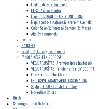
Lakk, hab, wax,olaj..finish
PLEX- Active Bondex
Freelimix DAUER - ONLY ONE PERM
Napi ápolás-a hajmosás szerelmeseinek!
Color Save-Színmentő Sampon és Maszk
Akciós samponok!
Invidia
HAJKEFÉK
Ecset, tál, kötény, festőkendő
FANOLA KÉSZLETKISÖPRÉS!
VÉGKIÁRUSÍTÁS! Aranyterápiás hajfesték!
VÉGKIÁRÚSÍTÁS! Fanola hajfesték1390 FT!
Oro Keratin Color Maszk
EXCLUSIVE-ARANY ÁPOLÓ CSOMAGOK
Styling TOOLS Finish termékek
No-Yellow Colors
Hírek
Csomagautomaták listája