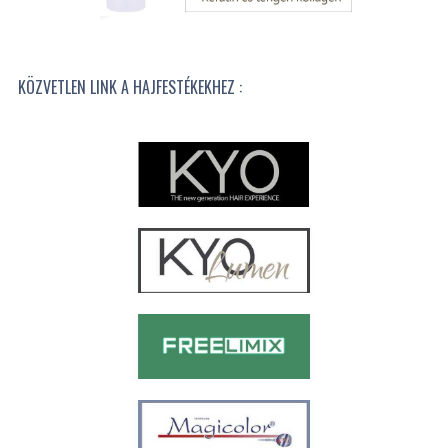
KÖZVETLEN LINK A HAJFESTÉKEKHEZ :