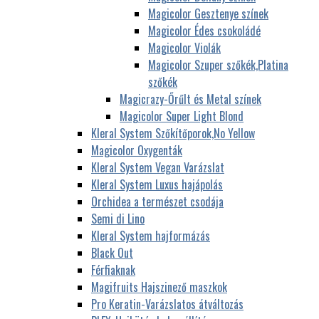
Magicolor Gesztenye színek
Magicolor Édes csokoládé
Magicolor Violák
Magicolor Szuper szőkék,Platina
szőkék
Magicrazy-Őrűlt és Metal színek
Magicolor Super Light Blond
Kleral System Szőkítőporok,No Yellow
Magicolor Oxygenták
Kleral System Vegan Varázslat
Kleral System Luxus hajápolás
Orchidea a természet csodája
Semi di Lino
Kleral System hajformázás
Black Out
Férfiaknak
Magifruits Hajszinező maszkok
Pro Keratin-Varázslatos átváltozás