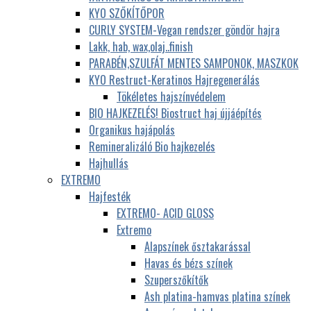
KYO SZŐKÍTŐPOR
CURLY SYSTEM-Vegan rendszer göndör hajra
Lakk, hab, wax,olaj..finish
PARABÉN,SZULFÁT MENTES SAMPONOK, MASZKOK
KYO Restruct-Keratinos Hajregenerálás
Tökéletes hajszínvédelem
BIO HAJKEZELÉS! Biostruct haj újjáépítés
Organikus hajápolás
Remineralizáló Bio hajkezelés
Hajhullás
EXTREMO
Hajfesték
EXTREMO- ACID GLOSS
Extremo
Alapszínek ősztakarással
Havas és bézs színek
Szuperszőkítők
Ash platina-hamvas platina színek