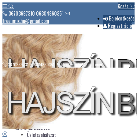
Kosár
36703697310 06304860351
Bejelentkezés
freelimix.hu@gmail.com
Regisztráció
36703697310 06304860351
freelimix.hu@gmail.com
Hírek
Csomagautomaták listája
Üdvözlet
Az áruház kezelése
Üzletszabályzat