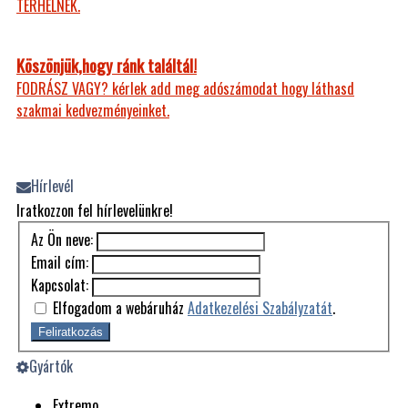
TERHELNEK.
Köszönjük,hogy ránk találtál!
FODRÁSZ VAGY? kérlek add meg adószámodat hogy láthasd
szakmai kedvezményeinket.
Hírlevél
Iratkozzon fel hírlevelünkre!
Az Ön neve:
Email cím:
Kapcsolat:
Elfogadom a webáruház
Adatkezelési Szabályzatát
.
Feliratkozás
Gyártók
Extremo