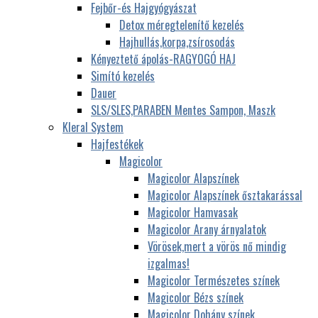
Fejbőr-és Hajgyógyászat
Detox méregtelenítő kezelés
Hajhullás,korpa,zsírosodás
Kényeztető ápolás-RAGYOGÓ HAJ
Simító kezelés
Dauer
SLS/SLES,PARABEN Mentes Sampon, Maszk
Kleral System
Hajfestékek
Magicolor
Magicolor Alapszínek
Magicolor Alapszínek ősztakarással
Magicolor Hamvasak
Magicolor Arany árnyalatok
Vörösek,mert a vörös nő mindig
izgalmas!
Magicolor Természetes színek
Magicolor Bézs színek
Magicolor Dohány színek