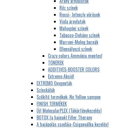
Arany árnyalatok
Réz színek
Rossi- Intenzív vörösek
Viola árnylatok
Mahagóni színek
Tabacco-Dohány színek
Marroni-Meleg barnák
Ellensúlyozó színek
Crazy colors Ammónia mentes!
TONEREK
ADDITIVES-BOOSTER COLORS
Extremo Akció!
EXTREMO Oxygenták
Színskálák
Szőkítő termékek, No Yellow sampon
FINISH TERMÉKEK
Új! MolecularPLEX (Tükörfénykezelés)
BOTOX (a hajnak) Filler Therapy
A hajápolás csodája-Csiganyálka kezelés!