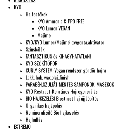
KIÁRUSÍTÁS
KYO
Hajfestékek
KYO Ammonia & PPD FREE
KYO Lumen VEGAN
Majime
KYO/KYO Lumen/Majime' oxygenta,aktivator
Színskálák
FANTASZTIKUS és KIHAGYHATATLAN!
KYO SZŐKÍTŐPOR
CURLY SYSTEM-Vegan rendszer göndör hajra
Lakk, hab, wax,olaj..finish
PARABÉN,SZULFÁT MENTES SAMPONOK, MASZKOK
KYO Restruct-Keratinos Hajregenerálás
BIO HAJKEZELÉS! Biostruct haj újjáépítés
Organikus hajápolás
Remineralizáló Bio hajkezelés
Hajhullás
EXTREMO