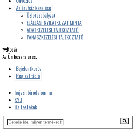
Üdvözlet
Az áruház kezelése
Üzletszabályzat
ELÁLLÁSI NYILATKOZAT MINTA
ADATKEZELÉSI TÁJÉKOZTATÓ
PANASZKEZELÉSI TÁJÉKOZTATÓ
Kosár
Az Ön kosara üres.
Bejelentkezés
Regisztráció
hajszinbirodalom.hu
KYO
Hajfestékek