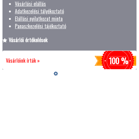
Vásárlási elállás
Adatkezelési tályékoztató
Elállási nyilatkozat minta
Panaszkezelési tájékoztató
Vásárlói értékelések
100 %
Vásárlóink írták »
Üzemeltető
Online elállás
Teljes katalógus
Vásárlói értékelések
Szeretne Ön is ilyen webáruházat nyitni?
Webáruház nyitás »