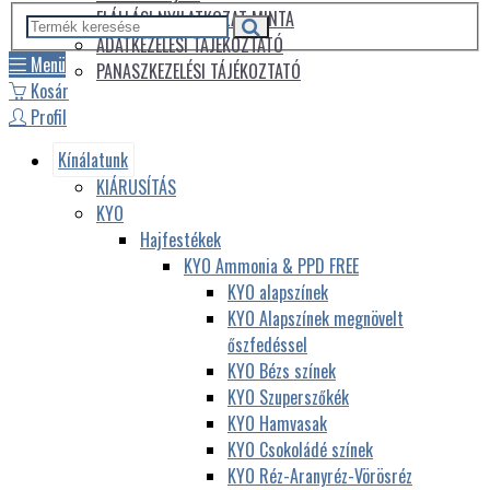
ELÁLLÁSI NYILATKOZAT MINTA
ADATKEZELÉSI TÁJÉKOZTATÓ
Menü
PANASZKEZELÉSI TÁJÉKOZTATÓ
Kosár
Profil
Kínálatunk
KIÁRUSÍTÁS
KYO
Hajfestékek
KYO Ammonia & PPD FREE
KYO alapszínek
KYO Alapszínek megnövelt
őszfedéssel
KYO Bézs színek
KYO Szuperszőkék
KYO Hamvasak
KYO Csokoládé színek
KYO Réz-Aranyréz-Vörösréz