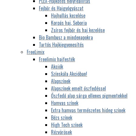
PLEX-Hajkötés helyreállítás
Fejbőr és Hajgyógyászat
Hajhullás kezelése
Korpás haj, Seboria
Zsíros fejbőr és haj kezelése
Bio Bambusz a mindenapokra
Tartós Hajkiegyenesítés
FreeLimix
Freelimix hajfesték
Akciók
Színskála Akcióban!
Alapszínek
Alapszínek emelt őszfedéssel
Őszfedő alap sárga ellenes pigmentekkel
Hamvas színek
Extra hamvas természetes hideg színek
Bézs színek
High Tech színek
Rézvörösek