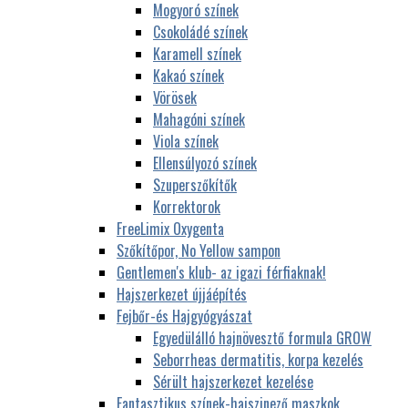
Mogyoró színek
Csokoládé színek
Karamell színek
Kakaó színek
Vörösek
Mahagóni színek
Viola színek
Ellensúlyozó színek
Szuperszőkítők
Korrektorok
FreeLimix Oxygenta
Szőkítőpor, No Yellow sampon
Gentlemen's klub- az igazi férfiaknak!
Hajszerkezet újjáépítés
Fejbőr-és Hajgyógyászat
Egyedülálló hajnövesztő formula GROW
Seborrheas dermatitis, korpa kezelés
Sérült hajszerkezet kezelése
Fantasztikus színek-hajszinező maszkok