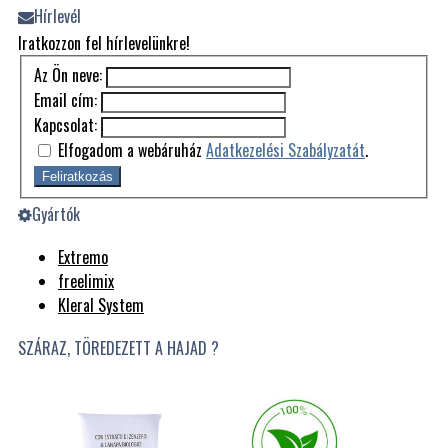
Hírlevél
Iratkozzon fel hírlevelünkre!
Az Ön neve:
Email cím:
Kapcsolat:
Elfogadom a webáruház
Adatkezelési Szabályzatát
.
Feliratkozás
Gyártók
Extremo
freelimix
Kleral System
SZÁRAZ, TÖREDEZETT A HAJAD ?