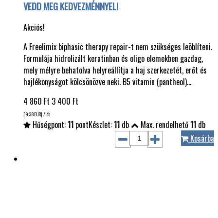
VEDD MEG KEDVEZMÉNNYEL!
Akciós!
A Freelimix biphasic therapy repair-t nem szükséges leöblíteni.
Formulája hidrolizált keratinban és oligo elemekben gazdag,
mely mélyre behatolva helyreállítja a haj szerkezetét, erőt és
hajlékonyságot kölcsönözve neki. B5 vitamin (pantheol)…
4 860
Ft
3 400
Ft
[9.38
EUR
] / db
Hűségpont:
11
pont
Készlet:
11
db
Max. rendelhető
11
db
Kosárba