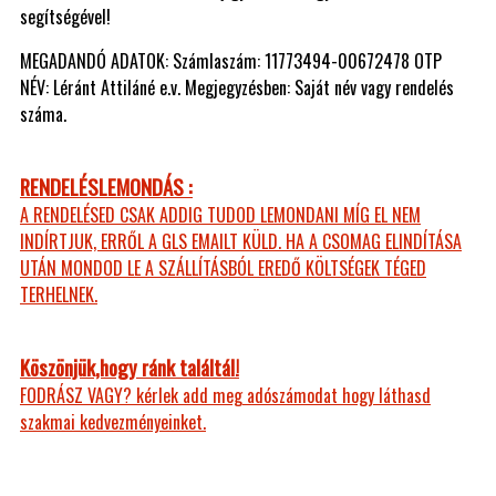
segítségével!
MEGADANDÓ ADATOK: Számlaszám: 11773494-00672478 OTP
NÉV: Léránt Attiláné e.v. Megjegyzésben: Saját név vagy rendelés
száma.
RENDELÉSLEMONDÁS :
A RENDELÉSED CSAK ADDIG TUDOD LEMONDANI MÍG EL NEM
INDÍRTJUK, ERRŐL A GLS EMAILT KÜLD. HA A CSOMAG ELINDÍTÁSA
UTÁN MONDOD LE A SZÁLLÍTÁSBÓL EREDŐ KÖLTSÉGEK TÉGED
TERHELNEK.
Köszönjük,hogy ránk találtál!
FODRÁSZ VAGY? kérlek add meg adószámodat hogy láthasd
szakmai kedvezményeinket.