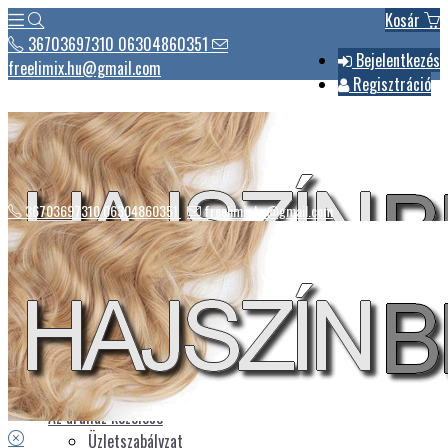
Kosár
36703697310 06304860351
Bejelentkezés
freelimix.hu@gmail.com
Regisztráció
36703697310 06304860351
freelimix.hu@gmail.com
Hírek
Csomagautomaták listája
Üdvözlet
Az áruház kezelése
Üzletszabályzat