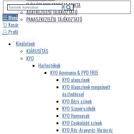
ELÁLLÁSI NYILATKOZAT MINTA
ADATKEZELÉSI TÁJÉKOZTATÓ
Menü
PANASZKEZELÉSI TÁJÉKOZTATÓ
Kosár
Profil
Kínálatunk
KIÁRUSÍTÁS
KYO
Hajfestékek
KYO Ammonia & PPD FREE
KYO alapszínek
KYO Alapszínek megnövelt
őszfedéssel
KYO Bézs színek
KYO Szuperszőkék
KYO Hamvasak
KYO Csokoládé színek
KYO Réz-Aranyréz-Vörösréz