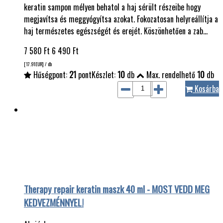
keratin sampon mélyen behatol a haj sérült részeibe hogy
megjavítsa és meggyógyítsa azokat. Fokozatosan helyreállítja a
haj természetes egészségét és erejét. Köszönhetően a zab…
7 580
Ft
6 490
Ft
[17.91
EUR
] / db
Hűségpont:
21
pont
Készlet:
10
db
Max. rendelhető
10
db
Kosárba
Therapy repair keratin maszk 40 ml - MOST VEDD MEG
KEDVEZMÉNNYEL!