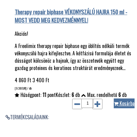
Therapy repair biphase VÉKONYSZÁLÚ HAJRA 150 ml -
MOST VEDD MEG KEDVEZMÉNNYEL!
Akciós!
A Freelimix therapy repair biphase egy öblítés nélküli termék
vékonyszálú hajra kifejlesztve. A kétfázisú formulája életet és
dússágot kölcsönöz a hajnak, így az összetevők együtt egy
gazdag proteines és keratinos struktúrát eredményeznek…
4 860
Ft
3 400
Ft
[9.38
EUR
] / db
Hűségpont:
11
pont
Készlet:
6
db
Max. rendelhető
6
db
Kosárba
TERMÉKCSALÁDAINK: