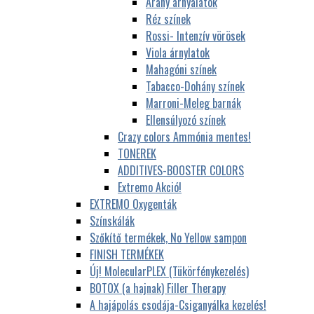
Arany árnyalatok
Réz színek
Rossi- Intenzív vörösek
Viola árnylatok
Mahagóni színek
Tabacco-Dohány színek
Marroni-Meleg barnák
Ellensúlyozó színek
Crazy colors Ammónia mentes!
TONEREK
ADDITIVES-BOOSTER COLORS
Extremo Akció!
EXTREMO Oxygenták
Színskálák
Szőkítő termékek, No Yellow sampon
FINISH TERMÉKEK
Új! MolecularPLEX (Tükörfénykezelés)
BOTOX (a hajnak) Filler Therapy
A hajápolás csodája-Csiganyálka kezelés!