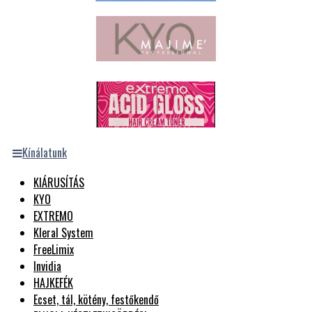
Kínálatunk
KIÁRUSÍTÁS
KYO
EXTREMO
Kleral System
FreeLimix
Invidia
HAJKEFÉK
Ecset, tál, kötény, festőkendő