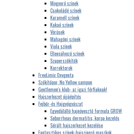
Mogyoró színek
Csokoládé színek
Karamell színek
Kakaó színek
Vörösek
Mahagóni színek
Viola színek
Ellensúlyozó színek
Szuperszőkítők
Korrektorok
FreeLimix Oxygenta
Szőkítőpor, No Yellow sampon
Gentlemen's klub- az igazi férfiaknak!
Hajszerkezet újjáépítés
Fejbőr-és Hajgyógyászat
Egyedülálló hajnövesztő formula GROW
Seborrheas dermatitis, korpa kezelés
Sérült hajszerkezet kezelése
Fantasztikus színek-hajszinező maszkok