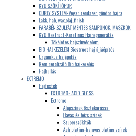
KYO SZŐKÍTŐPOR
CURLY SYSTEM-Vegan rendszer göndör hajra
Lakk, hab, wax,olaj..finish
PARABÉN,SZULFÁT MENTES SAMPONOK, MASZKOK
KYO Restruct-Keratinos Hajregenerálás
Tökéletes hajszínvédelem
BIO HAJKEZELÉS! Biostruct haj újjáépítés
Organikus hajápolás
Remineralizáló Bio hajkezelés
Hajhullás
EXTREMO
Hajfesték
EXTREMO- ACID GLOSS
Extremo
Alapszínek ősztakarással
Havas és bézs színek
Szuperszőkítők
Ash platina-hamvas platina színek