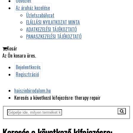
Üdvözlet
Az áruház kezelése
Üzletszabályzat
ELÁLLÁSI NYILATKOZAT MINTA
ADATKEZELÉSI TÁJÉKOZTATÓ
PANASZKEZELÉSI TÁJÉKOZTATÓ
Kosár
Az Ön kosara üres.
Bejelentkezés
Regisztráció
hajszinbirodalom.hu
Keresés a következő kifejezésre: therapy repair
Keresés a következő kifejezésre: