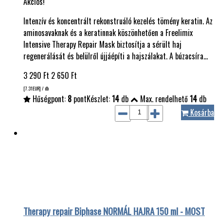
Akciós!
Intenzív és koncentrált rekonstruáló kezelés tömény keratin. Az
aminosavaknak és a keratinnak köszönhetően a Freelimix
Intensive Therapy Repair Mask biztosítja a sérült haj
regenerálását és belülről újjáépíti a hajszálakat. A búzacsíra…
3 290
Ft
2 650
Ft
[7.31
EUR
] / db
Hűségpont:
8
pont
Készlet:
14
db
Max. rendelhető
14
db
Kosárba
Therapy repair Biphase NORMÁL HAJRA 150 ml - MOST