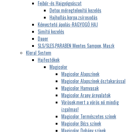
Fejbőr-és Hajgyógyászat
Detox méregtelenítő kezelés
Hajhullás,korpa,zsírosodás
Kényeztető ápolás-RAGYOGÓ HAJ
Simító kezelés
Dauer
SLS/SLES,PARABEN Mentes Sampon, Maszk
Kleral System
Hajfestékek
Magicolor
Magicolor Alapszínek
Magicolor Alapszínek ősztakarással
Magicolor Hamvasak
Magicolor Arany árnyalatok
Vörösek,mert a vörös nő mindig
izgalmas!
Magicolor Természetes színek
Magicolor Bézs színek
Magicolor Dohány színek