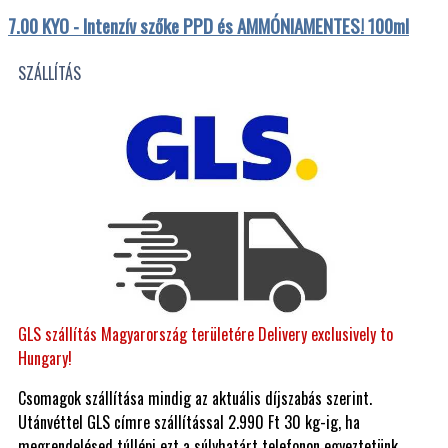
7.00 KYO - Intenzív szőke PPD és AMMÓNIAMENTES! 100ml
SZÁLLÍTÁS
GLS szállítás Magyarország területére Delivery exclusively to
Hungary!
Csomagok szállítása mindig az aktuális díjszabás szerint.
Utánvéttel GLS címre szállítással 2.990 Ft 30 kg-ig, ha
megrendelésed túllépi ezt a súlyhatárt telefonon egyeztetünk