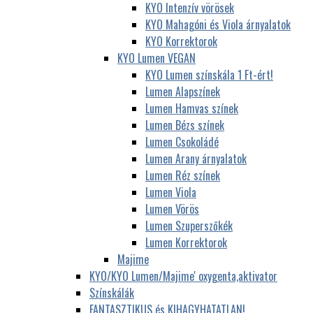
KYO Intenzív vörösek
KYO Mahagóni és Viola árnyalatok
KYO Korrektorok
KYO Lumen VEGAN
KYO Lumen színskála 1 Ft-ért!
Lumen Alapszínek
Lumen Hamvas színek
Lumen Bézs színek
Lumen Csokoládé
Lumen Arany árnyalatok
Lumen Réz színek
Lumen Viola
Lumen Vörös
Lumen Szuperszőkék
Lumen Korrektorok
Majime
KYO/KYO Lumen/Majime' oxygenta,aktivator
Színskálák
FANTASZTIKUS és KIHAGYHATATLAN!