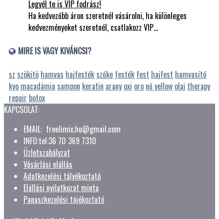
Legyél te is VIP fodrász!
Ha kedvezőbb áron szeretnél vásárolni, ha különleges
kedvezményeket szeretnél, csatlakozz VIP…
MIRE IS VAGY KIVÁNCSI?
sz
szökitö
hamvas
hajfesték
szőke
festék
fest
hajfest
hamvasító
kyo
macadámia
sampon
keratin
arany
oxi
oro
nő yellow
olaj
therapy
repair
botox
KAPCSOLAT:
EMAIL: freelimix.hu@gmail.com
INFO:tel:36 70 369 7310
Üzletszabályzat
Vásárlási elállás
Adatkezelési tályékoztató
Elállási nyilatkozat minta
Panaszkezelési tájékoztató