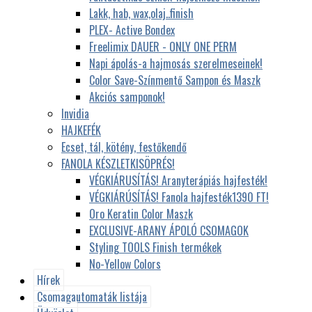
Lakk, hab, wax,olaj..finish
PLEX- Active Bondex
Freelimix DAUER - ONLY ONE PERM
Napi ápolás-a hajmosás szerelmeseinek!
Color Save-Színmentő Sampon és Maszk
Akciós samponok!
Invidia
HAJKEFÉK
Ecset, tál, kötény, festőkendő
FANOLA KÉSZLETKISÖPRÉS!
VÉGKIÁRUSÍTÁS! Aranyterápiás hajfesték!
VÉGKIÁRÚSÍTÁS! Fanola hajfesték1390 FT!
Oro Keratin Color Maszk
EXCLUSIVE-ARANY ÁPOLÓ CSOMAGOK
Styling TOOLS Finish termékek
No-Yellow Colors
Hírek
Csomagautomaták listája