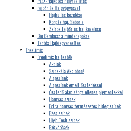
PLEX-Hajkötés helyreállítás
Fejbőr és Hajgyógyászat
Hajhullás kezelése
Korpás haj, Seboria
Zsíros fejbőr és haj kezelése
Bio Bambusz a mindenapokra
Tartós Hajkiegyenesítés
FreeLimix
Freelimix hajfesték
Akciók
Színskála Akcióban!
Alapszínek
Alapszínek emelt őszfedéssel
Őszfedő alap sárga ellenes pigmentekkel
Hamvas színek
Extra hamvas természetes hideg színek
Bézs színek
High Tech színek
Rézvörösek