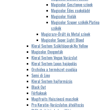
Magicolor Gesztenye színek
Magicolor Édes csokoládé
Magicolor Violák
Magicolor Szuper szőkék,Platina
szőkék
Magicrazy-Őrűlt és Metal színek
Magicolor Super Light Blond
Kleral System Szőkítőporok,No Yellow
Magicolor Oxygenták
Kleral System Vegan Varázslat
Kleral System Luxus hajápolás
Orchidea a természet csodája
Semi di Lino
Kleral System hajformázás
Black Out
Férfiaknak
Magifruits Hajszinező maszkok
Pro Keratin-Varázslatos átváltozás