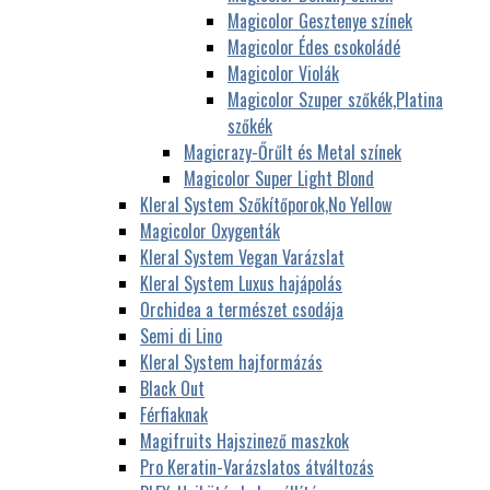
Magicolor Gesztenye színek
Magicolor Édes csokoládé
Magicolor Violák
Magicolor Szuper szőkék,Platina
szőkék
Magicrazy-Őrűlt és Metal színek
Magicolor Super Light Blond
Kleral System Szőkítőporok,No Yellow
Magicolor Oxygenták
Kleral System Vegan Varázslat
Kleral System Luxus hajápolás
Orchidea a természet csodája
Semi di Lino
Kleral System hajformázás
Black Out
Férfiaknak
Magifruits Hajszinező maszkok
Pro Keratin-Varázslatos átváltozás