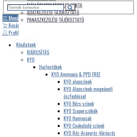
ELÁLLÁSI NYILATKOZAT MINTA
ADATKEZELÉSI TÁJÉKOZTATÓ
Menü
PANASZKEZELÉSI TÁJÉKOZTATÓ
Kosár
Profil
Kínálatunk
KIÁRUSÍTÁS
KYO
Hajfestékek
KYO Ammonia & PPD FREE
KYO alapszínek
KYO Alapszínek megnövelt
őszfedéssel
KYO Bézs színek
KYO Szuperszőkék
KYO Hamvasak
KYO Csokoládé színek
KYO Réz-Aranyréz-Vörösréz