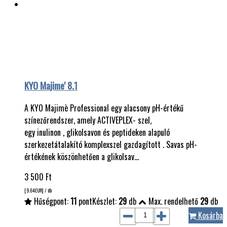
KYO Majime' 8.1
A KYO Majimè Professional egy alacsony pH-értékű
színezőrendszer, amely ACTIVEPLEX- szel,
egy inulinon , glikolsavon és peptideken alapuló
szerkezetátalakító komplexszel gazdagított . Savas pH-
értékének köszönhetően a glikolsav…
3 500
Ft
[9.64
EUR
] / db
Hűségpont:
11
pont
Készlet:
29
db
Max. rendelhető
29
db
Kosárba