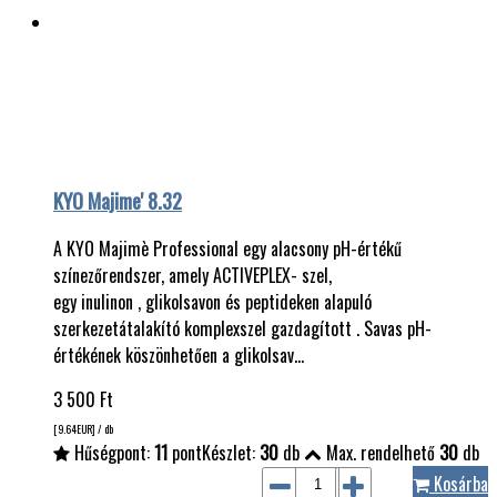
KYO Majime' 8.32
A KYO Majimè Professional egy alacsony pH-értékű
színezőrendszer, amely ACTIVEPLEX- szel,
egy inulinon , glikolsavon és peptideken alapuló
szerkezetátalakító komplexszel gazdagított . Savas pH-
értékének köszönhetően a glikolsav…
3 500
Ft
[9.64
EUR
] / db
Hűségpont:
11
pont
Készlet:
30
db
Max. rendelhető
30
db
Kosárba