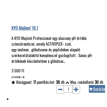
KYO Majime' 10.1
A KYO Majimè Professional egy alacsony pH-értékű
színezőrendszer, amely ACTIVEPLEX- szel,
egy inulinon , glikolsavon és peptideken alapuló
szerkezetátalakító komplexszel gazdagított . Savas pH-
értékének köszönhetően a glikolsav…
3 500
Ft
[9.64
EUR
] / db
Hűségpont:
11
pont
Készlet:
30
db
Max. rendelhető
30
db
Kosárba