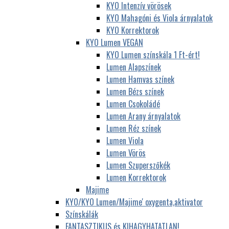
KYO Intenzív vörösek
KYO Mahagóni és Viola árnyalatok
KYO Korrektorok
KYO Lumen VEGAN
KYO Lumen színskála 1 Ft-ért!
Lumen Alapszínek
Lumen Hamvas színek
Lumen Bézs színek
Lumen Csokoládé
Lumen Arany árnyalatok
Lumen Réz színek
Lumen Viola
Lumen Vörös
Lumen Szuperszőkék
Lumen Korrektorok
Majime
KYO/KYO Lumen/Majime' oxygenta,aktivator
Színskálák
FANTASZTIKUS és KIHAGYHATATLAN!