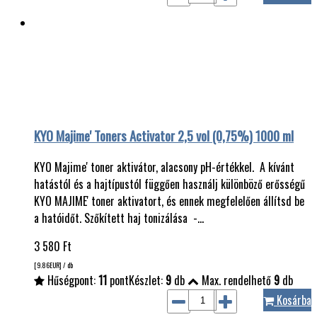
KYO Majime' Toners Activator 2,5 vol (0,75%) 1000 ml
KYO Majime' toner aktivátor, alacsony pH-értékkel. A kívánt
hatástól és a hajtípustól függően használj különböző erősségű
KYO MAJIME' toner aktivatort, és ennek megfelelően állítsd be
a hatóidőt. Szőkített haj tonizálása -…
3 580
Ft
[9.86
EUR
] / db
Hűségpont:
11
pont
Készlet:
9
db
Max. rendelhető
9
db
Kosárba