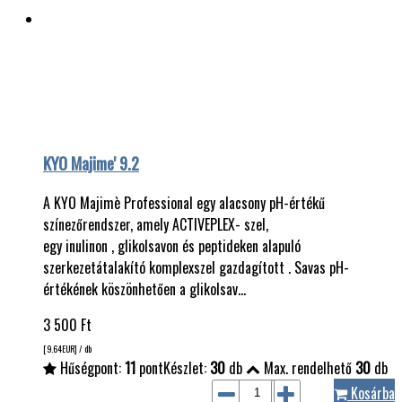
KYO Majime' 9.2
A KYO Majimè Professional egy alacsony pH-értékű
színezőrendszer, amely ACTIVEPLEX- szel,
egy inulinon , glikolsavon és peptideken alapuló
szerkezetátalakító komplexszel gazdagított . Savas pH-
értékének köszönhetően a glikolsav…
3 500
Ft
[9.64
EUR
] / db
Hűségpont:
11
pont
Készlet:
30
db
Max. rendelhető
30
db
Kosárba