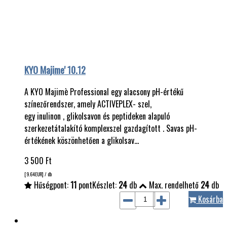
KYO Majime' 10.12
A KYO Majimè Professional egy alacsony pH-értékű
színezőrendszer, amely ACTIVEPLEX- szel,
egy inulinon , glikolsavon és peptideken alapuló
szerkezetátalakító komplexszel gazdagított . Savas pH-
értékének köszönhetően a glikolsav…
3 500
Ft
[9.64
EUR
] / db
Hűségpont:
11
pont
Készlet:
24
db
Max. rendelhető
24
db
Kosárba