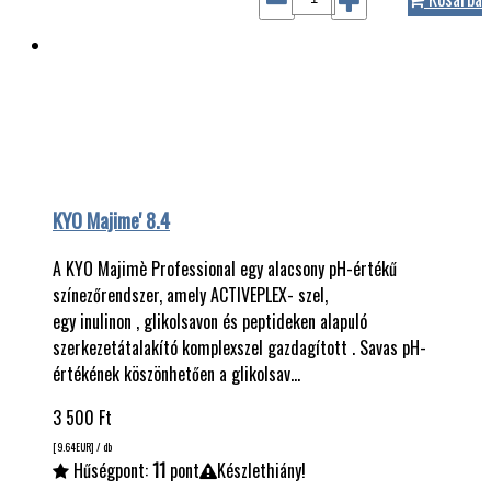
KYO Majime' 8.4
A KYO Majimè Professional egy alacsony pH-értékű
színezőrendszer, amely ACTIVEPLEX- szel,
egy inulinon , glikolsavon és peptideken alapuló
szerkezetátalakító komplexszel gazdagított . Savas pH-
értékének köszönhetően a glikolsav…
3 500
Ft
[9.64
EUR
] / db
Hűségpont:
11
pont
Készlethiány!