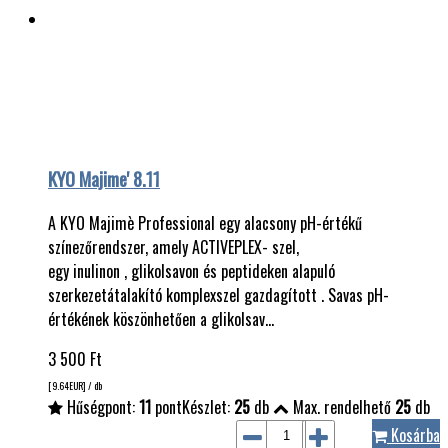
KYO Majime' 8.11
A KYO Majimè Professional egy alacsony pH-értékű
színezőrendszer, amely ACTIVEPLEX- szel,
egy inulinon , glikolsavon és peptideken alapuló
szerkezetátalakító komplexszel gazdagított . Savas pH-
értékének köszönhetően a glikolsav…
3 500
Ft
[9.64
EUR
] / db
Hűségpont:
11
pont
Készlet:
25
db
Max. rendelhető
25
db
Kosárba