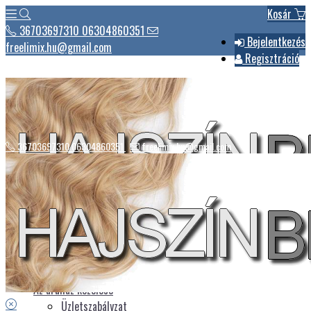
Kosár
36703697310 06304860351
Bejelentkezés
freelimix.hu@gmail.com
Regisztráció
36703697310 06304860351
freelimix.hu@gmail.com
Hírek
Csomagautomaták listája
Üdvözlet
Az áruház kezelése
Üzletszabályzat