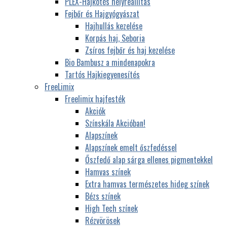
PLEX-Hajkötés helyreállítás
Fejbőr és Hajgyógyászat
Hajhullás kezelése
Korpás haj, Seboria
Zsíros fejbőr és haj kezelése
Bio Bambusz a mindenapokra
Tartós Hajkiegyenesítés
FreeLimix
Freelimix hajfesték
Akciók
Színskála Akcióban!
Alapszínek
Alapszínek emelt őszfedéssel
Őszfedő alap sárga ellenes pigmentekkel
Hamvas színek
Extra hamvas természetes hideg színek
Bézs színek
High Tech színek
Rézvörösek