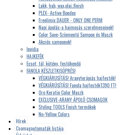
Lakk, hab, wax,olaj..finish
PLEX- Active Bondex
Freelimix DAUER - ONLY ONE PERM
Napi ápolás-a hajmosás szerelmeseinek!
Color Save-Színmentő Sampon és Maszk
Akciós samponok!
Invidia
HAJKEFÉK
Ecset, tál, kötény, festőkendő
FANOLA KÉSZLETKISÖPRÉS!
VÉGKIÁRUSÍTÁS! Aranyterápiás hajfesték!
VÉGKIÁRÚSÍTÁS! Fanola hajfesték1390 FT!
Oro Keratin Color Maszk
EXCLUSIVE-ARANY ÁPOLÓ CSOMAGOK
Styling TOOLS Finish termékek
No-Yellow Colors
Hírek
Csomagautomaták listája