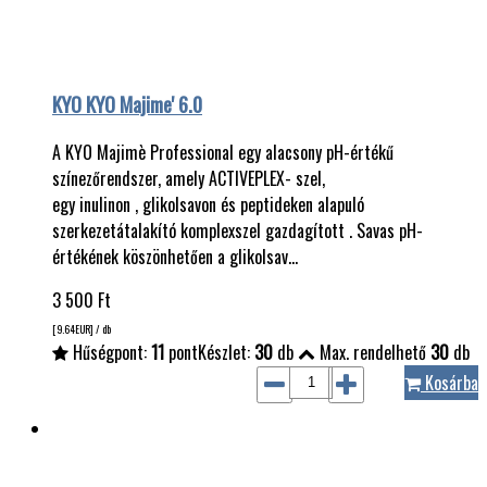
KYO KYO Majime' 6.0
A KYO Majimè Professional egy alacsony pH-értékű
színezőrendszer, amely ACTIVEPLEX- szel,
egy inulinon , glikolsavon és peptideken alapuló
szerkezetátalakító komplexszel gazdagított . Savas pH-
értékének köszönhetően a glikolsav…
3 500
Ft
[9.64
EUR
] / db
Hűségpont:
11
pont
Készlet:
30
db
Max. rendelhető
30
db
Kosárba