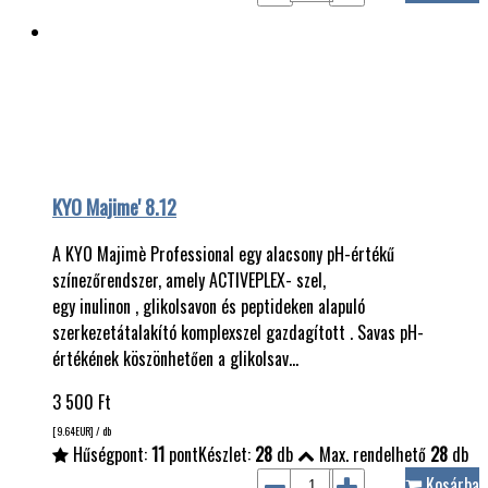
KYO Majime' 8.12
A KYO Majimè Professional egy alacsony pH-értékű
színezőrendszer, amely ACTIVEPLEX- szel,
egy inulinon , glikolsavon és peptideken alapuló
szerkezetátalakító komplexszel gazdagított . Savas pH-
értékének köszönhetően a glikolsav…
3 500
Ft
[9.64
EUR
] / db
Hűségpont:
11
pont
Készlet:
28
db
Max. rendelhető
28
db
Kosárba