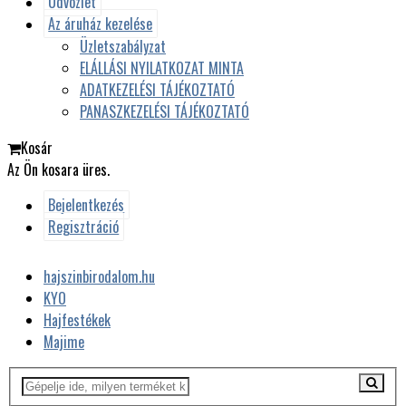
Üdvözlet
Az áruház kezelése
Üzletszabályzat
ELÁLLÁSI NYILATKOZAT MINTA
ADATKEZELÉSI TÁJÉKOZTATÓ
PANASZKEZELÉSI TÁJÉKOZTATÓ
Kosár
Az Ön kosara üres.
Bejelentkezés
Regisztráció
hajszinbirodalom.hu
KYO
Hajfestékek
Majime