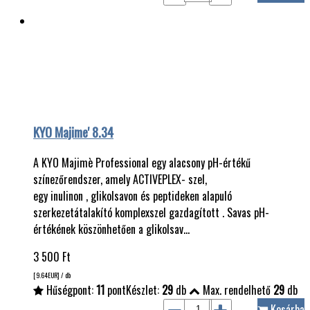
KYO Majime' 8.34
A KYO Majimè Professional egy alacsony pH-értékű
színezőrendszer, amely ACTIVEPLEX- szel,
egy inulinon , glikolsavon és peptideken alapuló
szerkezetátalakító komplexszel gazdagított . Savas pH-
értékének köszönhetően a glikolsav…
3 500
Ft
[9.64
EUR
] / db
Hűségpont:
11
pont
Készlet:
29
db
Max. rendelhető
29
db
Kosárba