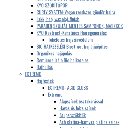
KYO SZŐKÍTŐPOR
CURLY SYSTEM-Vegan rendszer göndör hajra
Lakk, hab, wax,olaj..finish
PARABÉN,SZULFÁT MENTES SAMPONOK, MASZKOK
KYO Restruct-Keratinos Hajregenerálás
Tökéletes hajszínvédelem
BIO HAJKEZELÉS! Biostruct haj újjáépítés
Organikus hajápolás
Remineralizáló Bio hajkezelés
Hajhullás
EXTREMO
Hajfesték
EXTREMO- ACID GLOSS
Extremo
Alapszínek ősztakarással
Havas és bézs színek
Szuperszőkítők
Ash platina-hamvas platina színek