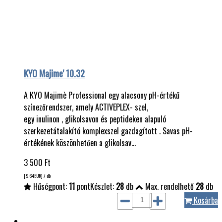
KYO Majime' 10.32
A KYO Majimè Professional egy alacsony pH-értékű
színezőrendszer, amely ACTIVEPLEX- szel,
egy inulinon , glikolsavon és peptideken alapuló
szerkezetátalakító komplexszel gazdagított . Savas pH-
értékének köszönhetően a glikolsav…
3 500
Ft
[9.64
EUR
] / db
Hűségpont:
11
pont
Készlet:
28
db
Max. rendelhető
28
db
Kosárba