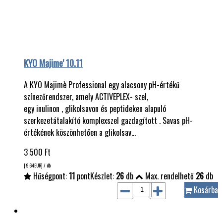
KYO Majime' 10.11
A KYO Majimè Professional egy alacsony pH-értékű
színezőrendszer, amely ACTIVEPLEX- szel,
egy inulinon , glikolsavon és peptideken alapuló
szerkezetátalakító komplexszel gazdagított . Savas pH-
értékének köszönhetően a glikolsav…
3 500
Ft
[9.64
EUR
] / db
Hűségpont:
11
pont
Készlet:
26
db
Max. rendelhető
26
db
Kosárba