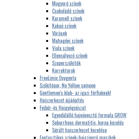
Mogyoró színek
Csokoládé színek
Karamell színek
Kakaó színek
Vörösek
Mahagóni színek
Viola színek
Ellensúlyozó színek
Szuperszőkítők
Korrektorok
FreeLimix Oxygenta
Szőkítőpor, No Yellow sampon
Gentlemen's klub- az igazi férfiaknak!
Hajszerkezet újjáépítés
Fejbőr-és Hajgyógyászat
Egyedülálló hajnövesztő formula GROW
Seborrheas dermatitis, korpa kezelés
Sérült hajszerkezet kezelése
Fantasztikus színek-hajszinező maszkok