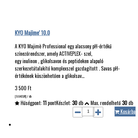
KYO Majime' 10.0
A KYO Majimè Professional egy alacsony pH-értékű
színezőrendszer, amely ACTIVEPLEX- szel,
egy inulinon , glikolsavon és peptideken alapuló
szerkezetátalakító komplexszel gazdagított . Savas pH-
értékének köszönhetően a glikolsav…
3 500
Ft
[9.64
EUR
] / db
Hűségpont:
11
pont
Készlet:
30
db
Max. rendelhető
30
db
Kosárba