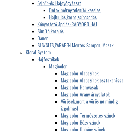
Fejbőr-és Hajgyógyászat
Detox méregtelenítő kezelés
Hajhullás,korpa,zsírosodás
Kényeztető ápolás-RAGYOGÓ HAJ
Simító kezelés
Dauer
SLS/SLES,PARABEN Mentes Sampon, Maszk
Kleral System
Hajfestékek
Magicolor
Magicolor Alapszínek
Magicolor Alapszínek ősztakarással
Magicolor Hamvasak
Magicolor Arany árnyalatok
Vörösek,mert a vörös nő mindig
izgalmas!
Magicolor Természetes színek
Magicolor Bézs színek
Magicolor Dohány színek