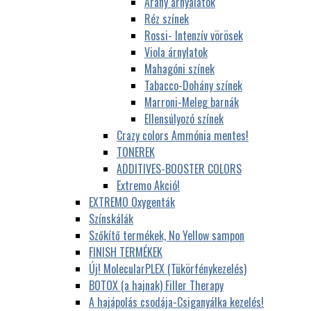
Arany árnyalatok
Réz színek
Rossi- Intenzív vörösek
Viola árnylatok
Mahagóni színek
Tabacco-Dohány színek
Marroni-Meleg barnák
Ellensúlyozó színek
Crazy colors Ammónia mentes!
TONEREK
ADDITIVES-BOOSTER COLORS
Extremo Akció!
EXTREMO Oxygenták
Színskálák
Szőkítő termékek, No Yellow sampon
FINISH TERMÉKEK
Új! MolecularPLEX (Tükörfénykezelés)
BOTOX (a hajnak) Filler Therapy
A hajápolás csodája-Csiganyálka kezelés!