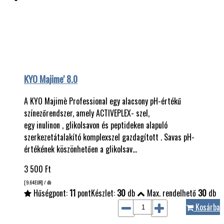
KYO Majime' 8.0
A KYO Majimè Professional egy alacsony pH-értékű
színezőrendszer, amely ACTIVEPLEX- szel,
egy inulinon , glikolsavon és peptideken alapuló
szerkezetátalakító komplexszel gazdagított . Savas pH-
értékének köszönhetően a glikolsav…
3 500
Ft
[9.64
EUR
] / db
Hűségpont:
11
pont
Készlet:
30
db
Max. rendelhető
30
db
Kosárba