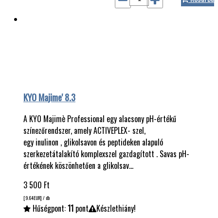
KYO Majime' 8.3
A KYO Majimè Professional egy alacsony pH-értékű
színezőrendszer, amely ACTIVEPLEX- szel,
egy inulinon , glikolsavon és peptideken alapuló
szerkezetátalakító komplexszel gazdagított . Savas pH-
értékének köszönhetően a glikolsav…
3 500
Ft
[9.64
EUR
] / db
Hűségpont:
11
pont
Készlethiány!