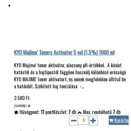
KYO Majime' Toners Activator 5 vol (1,5%) 1000 ml
KYO Majime' toner aktivátor, alacsony pH-értékkel. A kívánt
hatástól és a hajtípustól függően használj különböző erősségű
KYO MAJIME' toner aktivatort, és ennek megfelelően állítsd be
a hatóidőt. Szőkített haj tonizálása -…
3 580
Ft
[9.86
EUR
] / db
Hűségpont:
11
pont
Készlet:
7
db
Max. rendelhető
7
db
Kosárba