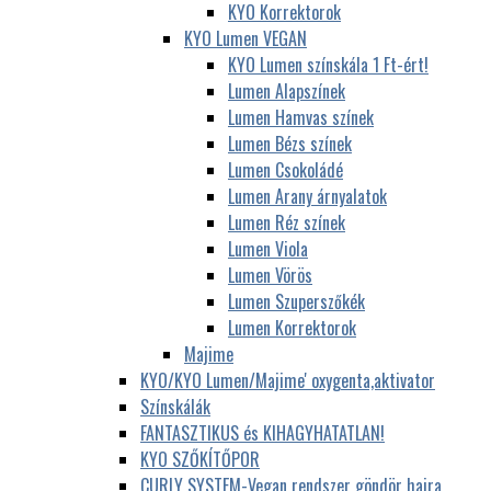
KYO Korrektorok
KYO Lumen VEGAN
KYO Lumen színskála 1 Ft-ért!
Lumen Alapszínek
Lumen Hamvas színek
Lumen Bézs színek
Lumen Csokoládé
Lumen Arany árnyalatok
Lumen Réz színek
Lumen Viola
Lumen Vörös
Lumen Szuperszőkék
Lumen Korrektorok
Majime
KYO/KYO Lumen/Majime' oxygenta,aktivator
Színskálák
FANTASZTIKUS és KIHAGYHATATLAN!
KYO SZŐKÍTŐPOR
CURLY SYSTEM-Vegan rendszer göndör hajra