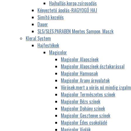
Hajhullás,korpa,zsírosodás
Kényeztető ápolás-RAGYOGÓ HAJ
Simító kezelés
Dauer
SLS/SLES,PARABEN Mentes Sampon, Maszk
Kleral System
Hajfestékek
Magicolor
Magicolor Alapszínek
Magicolor Alapszínek ősztakarással
Magicolor Hamvasak
Magicolor Arany árnyalatok
Vörösek,mert a vörös nő mindig izgalm
Magicolor Természetes színek
Magicolor Bézs színek
Magicolor Dohány színek
Magicolor Gesztenye színek
Magicolor Édes csokoládé
Magicolor Violák