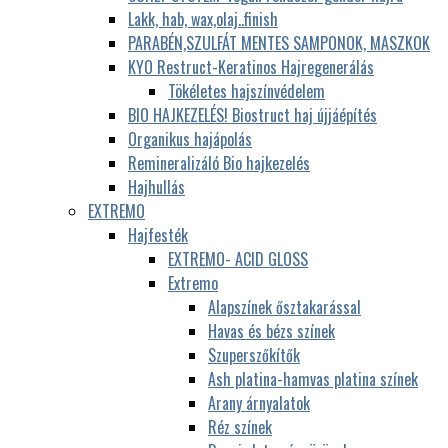
Lakk, hab, wax,olaj..finish
PARABÉN,SZULFÁT MENTES SAMPONOK, MASZKOK
KYO Restruct-Keratinos Hajregenerálás
Tökéletes hajszínvédelem
BIO HAJKEZELÉS! Biostruct haj újjáépítés
Organikus hajápolás
Remineralizáló Bio hajkezelés
Hajhullás
EXTREMO
Hajfesték
EXTREMO- ACID GLOSS
Extremo
Alapszínek ősztakarással
Havas és bézs színek
Szuperszőkítők
Ash platina-hamvas platina színek
Arany árnyalatok
Réz színek