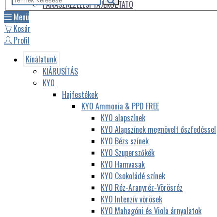
PANASZKEZELÉSI TÁJÉKOZTATÓ
Menü
Kosár
Profil
Kínálatunk
KIÁRUSÍTÁS
KYO
Hajfestékek
KYO Ammonia & PPD FREE
KYO alapszínek
KYO Alapszínek megnövelt őszfedéssel
KYO Bézs színek
KYO Szuperszőkék
KYO Hamvasak
KYO Csokoládé színek
KYO Réz-Aranyréz-Vörösréz
KYO Intenzív vörösek
KYO Mahagóni és Viola árnyalatok