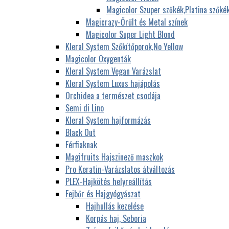
Magicolor Szuper szőkék,Platina szőké
Magicrazy-Őrűlt és Metal színek
Magicolor Super Light Blond
Kleral System Szőkítőporok,No Yellow
Magicolor Oxygenták
Kleral System Vegan Varázslat
Kleral System Luxus hajápolás
Orchidea a természet csodája
Semi di Lino
Kleral System hajformázás
Black Out
Férfiaknak
Magifruits Hajszinező maszkok
Pro Keratin-Varázslatos átváltozás
PLEX-Hajkötés helyreállítás
Fejbőr és Hajgyógyászat
Hajhullás kezelése
Korpás haj, Seboria