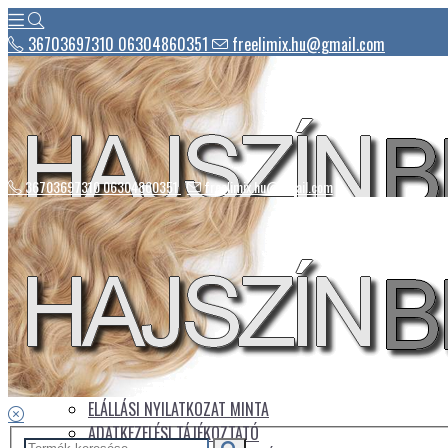
36703697310 06304860351
freelimix.hu@gmail.com
36703697310 06304860351
freelimix.hu@gmail.com
Hírek
Csomagautomaták listája
Üdvözlet
Az áruház kezelése
Üzletszabályzat
ELÁLLÁSI NYILATKOZAT MINTA
ADATKEZELÉSI TÁJÉKOZTATÓ