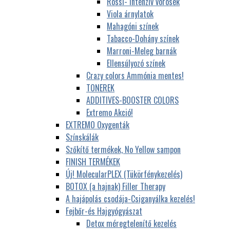
Rossi- Intenzív vörösek
Viola árnylatok
Mahagóni színek
Tabacco-Dohány színek
Marroni-Meleg barnák
Ellensúlyozó színek
Crazy colors Ammónia mentes!
TONEREK
ADDITIVES-BOOSTER COLORS
Extremo Akció!
EXTREMO Oxygenták
Színskálák
Szőkítő termékek, No Yellow sampon
FINISH TERMÉKEK
Új! MolecularPLEX (Tükörfénykezelés)
BOTOX (a hajnak) Filler Therapy
A hajápolás csodája-Csiganyálka kezelés!
Fejbőr-és Hajgyógyászat
Detox méregtelenítő kezelés