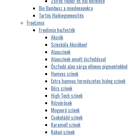
Zsíros fejbőr és haj kezelése
Bio Bambusz a mindenapokra
Tartós Hajkiegyenesítés
FreeLimix
Freelimix hajfesték
Akciók
Színskála Akcióban!
Alapszínek
Alapszínek emelt őszfedéssel
Őszfedő alap sárga ellenes pigmentekkel
Hamvas színek
Extra hamvas természetes hideg színek
Bézs színek
High Tech színek
Rézvörösek
Mogyoró színek
Csokoládé színek
Karamell színek
Kakaó színek