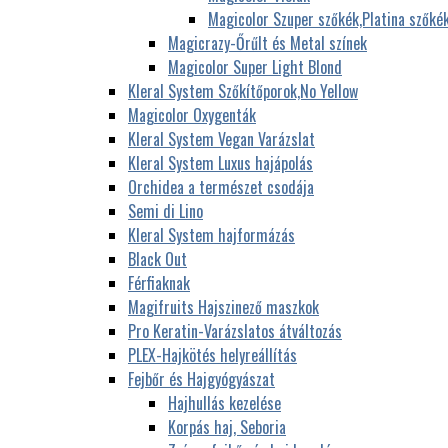
Magicolor Szuper szőkék,Platina szőké
Magicrazy-Őrűlt és Metal színek
Magicolor Super Light Blond
Kleral System Szőkítőporok,No Yellow
Magicolor Oxygenták
Kleral System Vegan Varázslat
Kleral System Luxus hajápolás
Orchidea a természet csodája
Semi di Lino
Kleral System hajformázás
Black Out
Férfiaknak
Magifruits Hajszinező maszkok
Pro Keratin-Varázslatos átváltozás
PLEX-Hajkötés helyreállítás
Fejbőr és Hajgyógyászat
Hajhullás kezelése
Korpás haj, Seboria