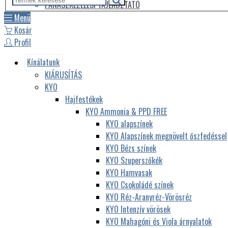
PANASZKEZELÉSI TÁJÉKOZTATÓ
Menü
Kosár
Profil
Kínálatunk
KIÁRUSÍTÁS
KYO
Hajfestékek
KYO Ammonia & PPD FREE
KYO alapszínek
KYO Alapszínek megnövelt őszfedéssel
KYO Bézs színek
KYO Szuperszőkék
KYO Hamvasak
KYO Csokoládé színek
KYO Réz-Aranyréz-Vörösréz
KYO Intenzív vörösek
KYO Mahagóni és Viola árnyalatok