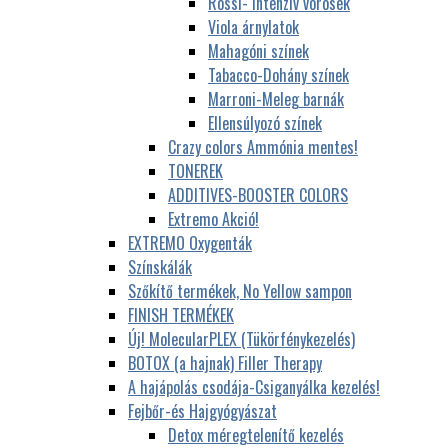
Rossi- Intenzív vörösek
Viola árnylatok
Mahagóni színek
Tabacco-Dohány színek
Marroni-Meleg barnák
Ellensúlyozó színek
Crazy colors Ammónia mentes!
TONEREK
ADDITIVES-BOOSTER COLORS
Extremo Akció!
EXTREMO Oxygenták
Színskálák
Szőkítő termékek, No Yellow sampon
FINISH TERMÉKEK
Új! MolecularPLEX (Tükörfénykezelés)
BOTOX (a hajnak) Filler Therapy
A hajápolás csodája-Csiganyálka kezelés!
Fejbőr-és Hajgyógyászat
Detox méregtelenítő kezelés