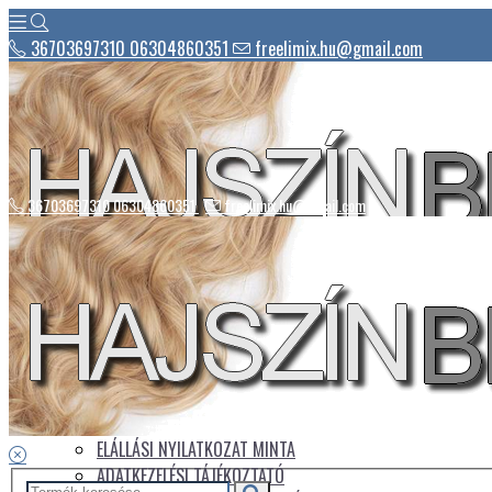
36703697310 06304860351
freelimix.hu@gmail.com
36703697310 06304860351
freelimix.hu@gmail.com
Hírek
Csomagautomaták listája
Üdvözlet
Az áruház kezelése
Üzletszabályzat
ELÁLLÁSI NYILATKOZAT MINTA
ADATKEZELÉSI TÁJÉKOZTATÓ