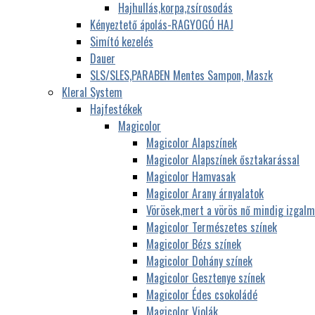
Hajhullás,korpa,zsírosodás
Kényeztető ápolás-RAGYOGÓ HAJ
Simító kezelés
Dauer
SLS/SLES,PARABEN Mentes Sampon, Maszk
Kleral System
Hajfestékek
Magicolor
Magicolor Alapszínek
Magicolor Alapszínek ősztakarással
Magicolor Hamvasak
Magicolor Arany árnyalatok
Vörösek,mert a vörös nő mindig izgalm
Magicolor Természetes színek
Magicolor Bézs színek
Magicolor Dohány színek
Magicolor Gesztenye színek
Magicolor Édes csokoládé
Magicolor Violák