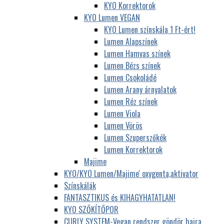
KYO Korrektorok
KYO Lumen VEGAN
KYO Lumen színskála 1 Ft-ért!
Lumen Alapszínek
Lumen Hamvas színek
Lumen Bézs színek
Lumen Csokoládé
Lumen Arany árnyalatok
Lumen Réz színek
Lumen Viola
Lumen Vörös
Lumen Szuperszőkék
Lumen Korrektorok
Majime
KYO/KYO Lumen/Majime' oxygenta,aktivator
Színskálák
FANTASZTIKUS és KIHAGYHATATLAN!
KYO SZŐKÍTŐPOR
CURLY SYSTEM-Vegan rendszer göndör hajra