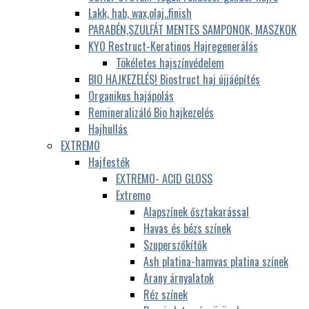
Lakk, hab, wax,olaj..finish
PARABÉN,SZULFÁT MENTES SAMPONOK, MASZKOK
KYO Restruct-Keratinos Hajregenerálás
Tökéletes hajszínvédelem
BIO HAJKEZELÉS! Biostruct haj újjáépítés
Organikus hajápolás
Remineralizáló Bio hajkezelés
Hajhullás
EXTREMO
Hajfesték
EXTREMO- ACID GLOSS
Extremo
Alapszínek ősztakarással
Havas és bézs színek
Szuperszőkítők
Ash platina-hamvas platina színek
Arany árnyalatok
Réz színek