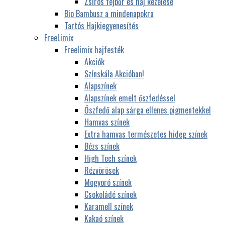
Zsíros fejbőr és haj kezelése
Bio Bambusz a mindenapokra
Tartós Hajkiegyenesítés
FreeLimix
Freelimix hajfesték
Akciók
Színskála Akcióban!
Alapszínek
Alapszínek emelt őszfedéssel
Őszfedő alap sárga ellenes pigmentekkel
Hamvas színek
Extra hamvas természetes hideg színek
Bézs színek
High Tech színek
Rézvörösek
Mogyoró színek
Csokoládé színek
Karamell színek
Kakaó színek