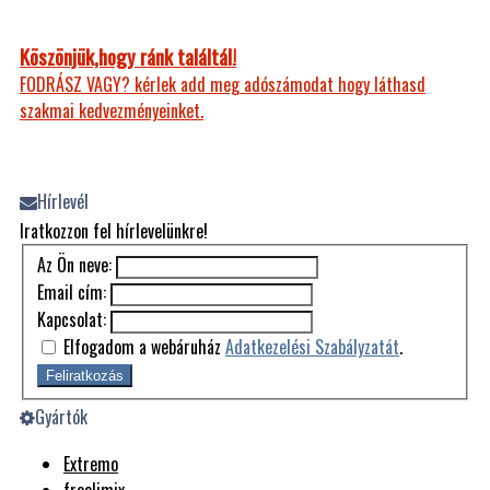
Köszönjük,hogy ránk találtál!
FODRÁSZ VAGY? kérlek add meg adószámodat hogy láthasd
szakmai kedvezményeinket.
Hírlevél
Iratkozzon fel hírlevelünkre!
Az Ön neve:
Email cím:
Kapcsolat:
Elfogadom a webáruház
Adatkezelési Szabályzatát
.
Feliratkozás
Gyártók
Extremo