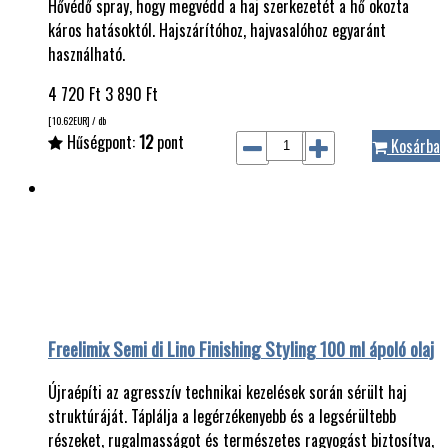
Hővédő spray, hogy megvédd a haj szerkezetét a hő okozta
káros hatásoktól. Hajszárítóhoz, hajvasalóhoz egyaránt
használható.
4 720
Ft
3 890
Ft
[10.62
EUR
] / db
Hűségpont:
12
pont
Kosárba
Freelimix Semi di Lino Finishing Styling 100 ml ápoló olaj
Újraépíti az agresszív technikai kezelések során sérült haj
struktúráját. Táplálja a legérzékenyebb és a legsérültebb
részeket, rugalmasságot és természetes ragyogást biztosítva,