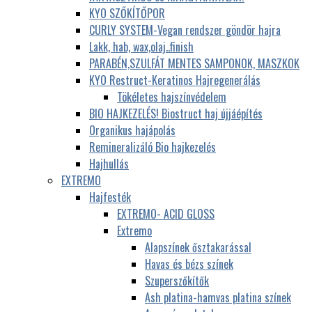
KYO SZŐKÍTŐPOR
CURLY SYSTEM-Vegan rendszer göndör hajra
Lakk, hab, wax,olaj..finish
PARABÉN,SZULFÁT MENTES SAMPONOK, MASZKOK
KYO Restruct-Keratinos Hajregenerálás
Tökéletes hajszínvédelem
BIO HAJKEZELÉS! Biostruct haj újjáépítés
Organikus hajápolás
Remineralizáló Bio hajkezelés
Hajhullás
EXTREMO
Hajfesték
EXTREMO- ACID GLOSS
Extremo
Alapszínek ősztakarással
Havas és bézs színek
Szuperszőkítők
Ash platina-hamvas platina színek