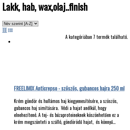
Lakk, hab, wax,olaj..finish
A kategóriában 7 termék található.
FREELIMIX Anticrepso - szöszös, gubancos hajra 250 ml
Krém göndör és hullámos haj kiegyenesítésére, a szöszös,
gubancos haj simítására. Védi a hajat anélkül, hogy
elnehezítené. A tej- és búzaproteineknek köszönhetően ez a
krém megszünteti a szálló, göndörödő hajat, és könnyű…