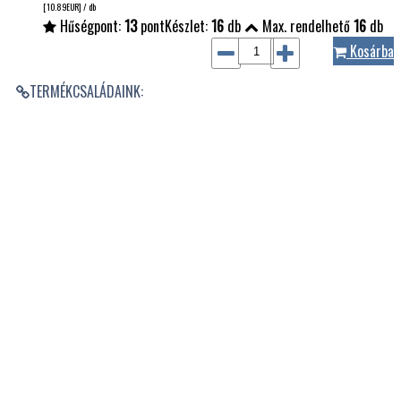
[10.89
EUR
] / db
Hűségpont:
13
pont
Készlet:
16
db
Max. rendelhető
16
db
Kosárba
TERMÉKCSALÁDAINK: