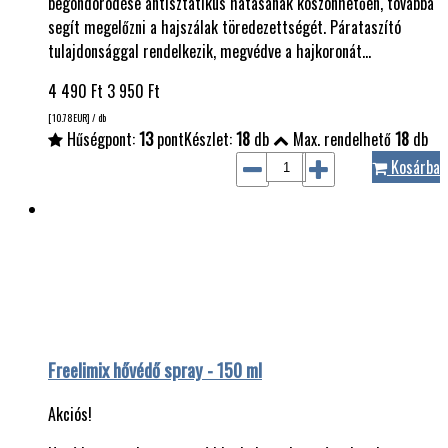
begöndörödése antisztatikus hatásának köszönhetően, továbbá
segít megelőzni a hajszálak töredezettségét. Párataszító
tulajdonsággal rendelkezik, megvédve a hajkoronát…
4 490
Ft
3 950
Ft
[10.78
EUR
] / db
Hűségpont:
13
pont
Készlet:
18
db
Max. rendelhető
18
db
Kosárba
Freelimix hővédő spray - 150 ml
Akciós!