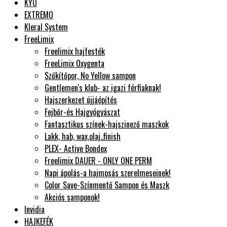
KYO
EXTREMO
Kleral System
FreeLimix
Freelimix hajfesték
FreeLimix Oxygenta
Szőkítőpor, No Yellow sampon
Gentlemen's klub- az igazi férfiaknak!
Hajszerkezet újjáépítés
Fejbőr-és Hajgyógyászat
Fantasztikus színek-hajszinező maszkok
Lakk, hab, wax,olaj..finish
PLEX- Active Bondex
Freelimix DAUER - ONLY ONE PERM
Napi ápolás-a hajmosás szerelmeseinek!
Color Save-Színmentő Sampon és Maszk
Akciós samponok!
Invidia
HAJKEFÉK