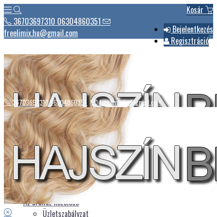
Kosár
36703697310 06304860351
Bejelentkezés
freelimix.hu@gmail.com
Regisztráció
36703697310 06304860351
freelimix.hu@gmail.com
Hírek
Csomagautomaták listája
Üdvözlet
Az áruház kezelése
Üzletszabályzat