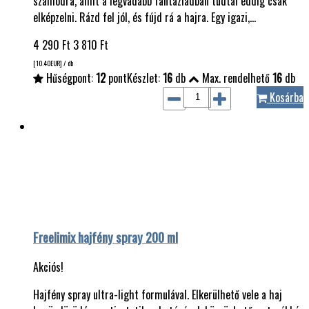
számodra, amit a legvadabb fantáziádban tudtál eddig csak
elképzelni. Rázd fel jól, és fújd rá a hajra. Egy igazi,…
4 290
Ft
3 810
Ft
[10.40
EUR
] / db
Hűségpont:
12
pont
Készlet:
16
db
Max. rendelhető
16
db
Kosárba
Freelimix hajfény spray 200 ml
Akciós!
Hajfény spray ultra-light formulával. Elkerülhető vele a haj