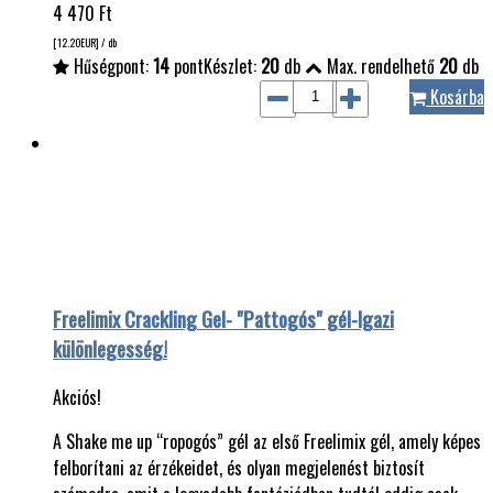
4 470
Ft
[12.20
EUR
] / db
Hűségpont:
14
pont
Készlet:
20
db
Max. rendelhető
20
db
Kosárba
Freelimix Crackling Gel- "Pattogós" gél-Igazi
különlegesség!
Akciós!
A Shake me up “ropogós” gél az első Freelimix gél, amely képes
felborítani az érzékeidet, és olyan megjelenést biztosít