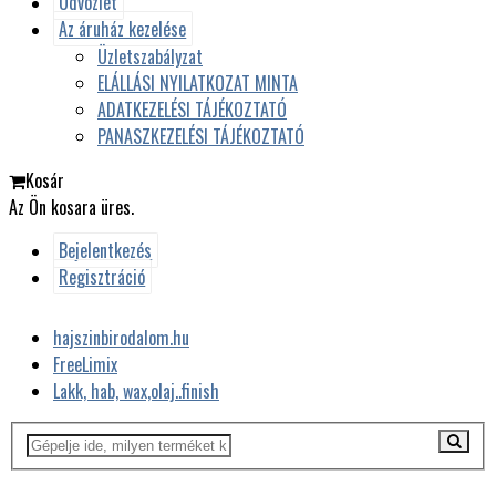
Üdvözlet
Az áruház kezelése
Üzletszabályzat
ELÁLLÁSI NYILATKOZAT MINTA
ADATKEZELÉSI TÁJÉKOZTATÓ
PANASZKEZELÉSI TÁJÉKOZTATÓ
Kosár
Az Ön kosara üres.
Bejelentkezés
Regisztráció
hajszinbirodalom.hu
FreeLimix
Lakk, hab, wax,olaj..finish