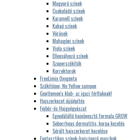
Mogyoró színek
Csokoládé színek
Karamell színek
Kakaó színek
Vörösek
Mahagóni színek
Viola színek
Ellensúlyozó színek
Szuperszőkítők
Korrektorok
FreeLimix Oxygenta
Szőkítőpor, No Yellow sampon
Gentlemen's klub- az igazi férfiaknak!
Hajszerkezet újjáépítés
Fejbőr-és Hajgyógyászat
Egyedülálló hajnövesztő formula GROW
Seborrheas dermatitis, korpa kezelés
Sérült hajszerkezet kezelése
Fantasztikus színek-hajszinező maszkok