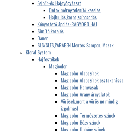
Fejbőr-és Hajgyógyászat
Detox méregtelenítő kezelés
Hajhullás,korpa,zsírosodás
Kényeztető ápolás-RAGYOGÓ HAJ
Simító kezelés
Dauer
SLS/SLES,PARABEN Mentes Sampon, Maszk
Kleral System
Hajfestékek
Magicolor
Magicolor Alapszínek
Magicolor Alapszínek ősztakarással
Magicolor Hamvasak
Magicolor Arany árnyalatok
Vörösek,mert a vörös nő mindig
izgalmas!
Magicolor Természetes színek
Magicolor Bézs színek
Magicolor Dohány színek