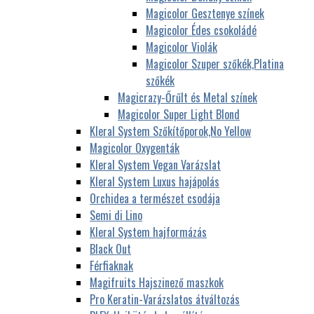
Magicolor Gesztenye színek
Magicolor Édes csokoládé
Magicolor Violák
Magicolor Szuper szőkék,Platina
szőkék
Magicrazy-Őrűlt és Metal színek
Magicolor Super Light Blond
Kleral System Szőkítőporok,No Yellow
Magicolor Oxygenták
Kleral System Vegan Varázslat
Kleral System Luxus hajápolás
Orchidea a természet csodája
Semi di Lino
Kleral System hajformázás
Black Out
Férfiaknak
Magifruits Hajszinező maszkok
Pro Keratin-Varázslatos átváltozás