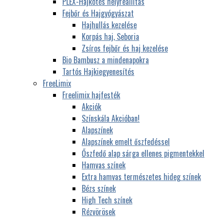
PLEX-Hajkötés helyreállítás
Fejbőr és Hajgyógyászat
Hajhullás kezelése
Korpás haj, Seboria
Zsíros fejbőr és haj kezelése
Bio Bambusz a mindenapokra
Tartós Hajkiegyenesítés
FreeLimix
Freelimix hajfesték
Akciók
Színskála Akcióban!
Alapszínek
Alapszínek emelt őszfedéssel
Őszfedő alap sárga ellenes pigmentekkel
Hamvas színek
Extra hamvas természetes hideg színek
Bézs színek
High Tech színek
Rézvörösek