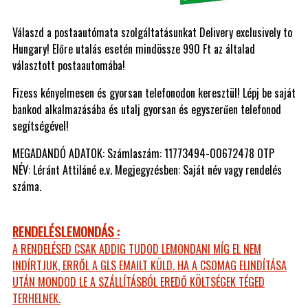
Válaszd a postaautómata szolgáltatásunkat Delivery exclusively to
Hungary! Előre utalás esetén mindössze 990 Ft az általad
választott postaautomába!
Fizess kényelmesen és gyorsan telefonodon keresztül! Lépj be saját
bankod alkalmazásába és utalj gyorsan és egyszerűen telefonod
segítségével!
MEGADANDÓ ADATOK: Számlaszám: 11773494-00672478 OTP
NÉV: Léránt Attiláné e.v. Megjegyzésben: Saját név vagy rendelés
száma.
RENDELÉSLEMONDÁS :
A RENDELÉSED CSAK ADDIG TUDOD LEMONDANI MÍG EL NEM
INDÍRTJUK, ERRŐL A GLS EMAILT KÜLD. HA A CSOMAG ELINDÍTÁSA
UTÁN MONDOD LE A SZÁLLÍTÁSBÓL EREDŐ KÖLTSÉGEK TÉGED
TERHELNEK.