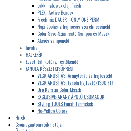
Lakk, hab, wax,olaj..finish
PLEX- Active Bondex
Freelimix DAUER - ONLY ONE PERM
Napi ápolás-a hajmosás szerelmeseinek!
Color Save-Színmentő Sampon és Maszk
Akciós samponok!
Invidia
HAJKEFÉK
Ecset, tál, kötény, festőkendő
FANOLA KÉSZLETKISÖPRÉS!
VÉGKIÁRUSÍTÁS! Aranyterápiás hajfesték!
VÉGKIÁRÚSÍTÁS! Fanola hajfesték1390 FT!
Oro Keratin Color Maszk
EXCLUSIVE-ARANY ÁPOLÓ CSOMAGOK
Styling TOOLS Finish termékek
No-Yellow Colors
Hírek
Csomagautomaták listája