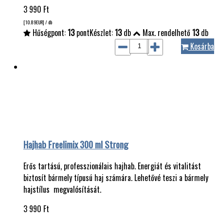
3 990
Ft
[10.89
EUR
] / db
Hűségpont:
13
pont
Készlet:
13
db
Max. rendelhető
13
db
Kosárba
Hajhab Freelimix 300 ml Strong
Erős tartású, professzionálais hajhab. Energiát és vitalitást
biztosít bármely típusú haj számára. Lehetővé teszi a bármely
hajstílus megvalósítását.
3 990
Ft