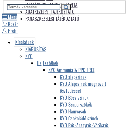
ELÁLLÁSI NYILATKOZAT MINTA
ADATKEZELÉSI TÁJÉKOZTATÓ
Menü
PANASZKEZELÉSI TÁJÉKOZTATÓ
Kosár
Profil
Kínálatunk
KIÁRUSÍTÁS
KYO
Hajfestékek
KYO Ammonia & PPD FREE
KYO alapszínek
KYO Alapszínek megnövelt
őszfedéssel
KYO Bézs színek
KYO Szuperszőkék
KYO Hamvasak
KYO Csokoládé színek
KYO Réz-Aranyréz-Vörösréz