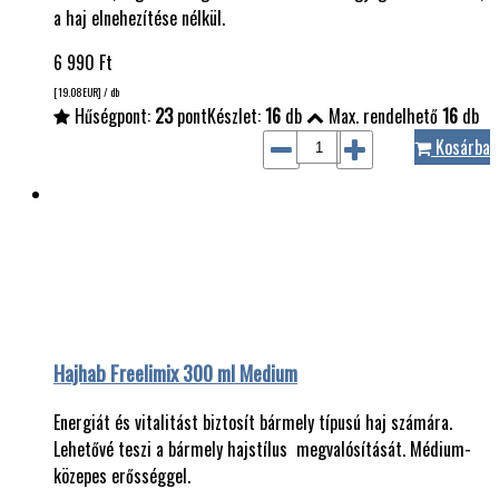
a haj elnehezítése nélkül.
6 990
Ft
[19.08
EUR
] / db
Hűségpont:
23
pont
Készlet:
16
db
Max. rendelhető
16
db
Kosárba
Hajhab Freelimix 300 ml Medium
Energiát és vitalitást biztosít bármely típusú haj számára.
Lehetővé teszi a bármely hajstílus megvalósítását. Médium-
közepes erősséggel.