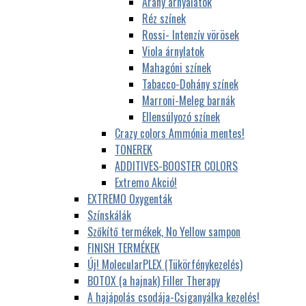
Arany árnyalatok
Réz színek
Rossi- Intenzív vörösek
Viola árnylatok
Mahagóni színek
Tabacco-Dohány színek
Marroni-Meleg barnák
Ellensúlyozó színek
Crazy colors Ammónia mentes!
TONEREK
ADDITIVES-BOOSTER COLORS
Extremo Akció!
EXTREMO Oxygenták
Színskálák
Szőkítő termékek, No Yellow sampon
FINISH TERMÉKEK
Új! MolecularPLEX (Tükörfénykezelés)
BOTOX (a hajnak) Filler Therapy
A hajápolás csodája-Csiganyálka kezelés!