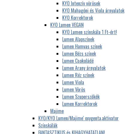
KYO Intenzív vörösek
KYO Mahagóni és Viola árnyalatok
KYO Korrektorok
KYO Lumen VEGAN
KYO Lumen színskála 1 Ft-ért!
Lumen Alapszínek
Lumen Hamvas színek
Lumen Bézs színek
Lumen Csokoládé
Lumen Arany árnyalatok
Lumen Réz színek
Lumen Viola
Lumen Vörös
Lumen Szuperszőkék
Lumen Korrektorok
Majime
KYO/KYO Lumen/Majime' oxygenta,aktivator
Színskálák
FANTASZTIKUS és KIHAGYHATATLAN!