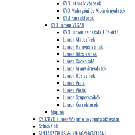
KYO Intenzív vörösek
KYO Mahagóni és Viola árnyalatok
KYO Korrektorok
KYO Lumen VEGAN
KYO Lumen színskála 1 Ft-ért!
Lumen Alapszínek
Lumen Hamvas színek
Lumen Bézs színek
Lumen Csokoládé
Lumen Arany árnyalatok
Lumen Réz színek
Lumen Viola
Lumen Vörös
Lumen Szuperszőkék
Lumen Korrektorok
Majime
KYO/KYO Lumen/Majime' oxygenta,aktivator
Színskálák
FANTASZTIKUS és KIHAGYHATATLAN!