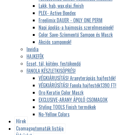
Lakk, hab, wax,olaj..finish
PLEX- Active Bondex
Freelimix DAUER - ONLY ONE PERM
Napi ápolás-a hajmosás szerelmeseinek!
Color Save-Színmentő Sampon és Maszk
Akciós samponok!
Invidia
HAJKEFÉK
Ecset, tál, kötény, festőkendő
FANOLA KÉSZLETKISÖPRÉS!
VÉGKIÁRUSÍTÁS! Aranyterápiás hajfesték!
VÉGKIÁRÚSÍTÁS! Fanola hajfesték1390 FT!
Oro Keratin Color Maszk
EXCLUSIVE-ARANY ÁPOLÓ CSOMAGOK
Styling TOOLS Finish termékek
No-Yellow Colors
Hírek
Csomagautomaták listája