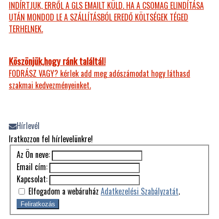
INDÍRTJUK, ERRŐL A GLS EMAILT KÜLD. HA A CSOMAG ELINDÍTÁSA
UTÁN MONDOD LE A SZÁLLÍTÁSBÓL EREDŐ KÖLTSÉGEK TÉGED
TERHELNEK.
Köszönjük,hogy ránk találtál!
FODRÁSZ VAGY? kérlek add meg adószámodat hogy láthasd
szakmai kedvezményeinket.
Hírlevél
Iratkozzon fel hírlevelünkre!
Az Ön neve:
Email cím:
Kapcsolat:
Elfogadom a webáruház
Adatkezelési Szabályzatát
.
Feliratkozás