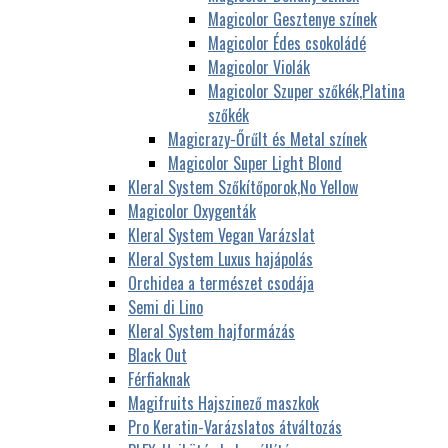
Magicolor Gesztenye színek
Magicolor Édes csokoládé
Magicolor Violák
Magicolor Szuper szőkék,Platina
szőkék
Magicrazy-Őrűlt és Metal színek
Magicolor Super Light Blond
Kleral System Szőkítőporok,No Yellow
Magicolor Oxygenták
Kleral System Vegan Varázslat
Kleral System Luxus hajápolás
Orchidea a természet csodája
Semi di Lino
Kleral System hajformázás
Black Out
Férfiaknak
Magifruits Hajszinező maszkok
Pro Keratin-Varázslatos átváltozás