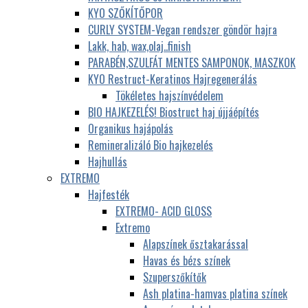
KYO SZŐKÍTŐPOR
CURLY SYSTEM-Vegan rendszer göndör hajra
Lakk, hab, wax,olaj..finish
PARABÉN,SZULFÁT MENTES SAMPONOK, MASZKOK
KYO Restruct-Keratinos Hajregenerálás
Tökéletes hajszínvédelem
BIO HAJKEZELÉS! Biostruct haj újjáépítés
Organikus hajápolás
Remineralizáló Bio hajkezelés
Hajhullás
EXTREMO
Hajfesték
EXTREMO- ACID GLOSS
Extremo
Alapszínek ősztakarással
Havas és bézs színek
Szuperszőkítők
Ash platina-hamvas platina színek