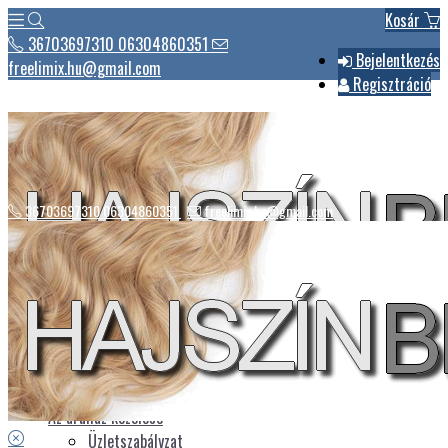
Kosár
36703697310 06304860351
Bejelentkezés
freelimix.hu@gmail.com
Regisztráció
36703697310 06304860351
freelimix.hu@gmail.com
Hírek
Csomagautomaták listája
Üdvözlet
Az áruház kezelése
Üzletszabályzat