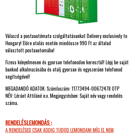
Válaszd a postaautómata szolgáltatásunkat Delivery exclusively to
Hungary! Előre utalás esetén mindössze 990 Ft az általad
választott postaautomába!
Fizess kényelmesen és gyorsan telefonodon keresztül! Lépj be saját
bankod alkalmazásába és utalj gyorsan és egyszerűen telefonod
segítségével!
MEGADANDÓ ADATOK: Számlaszám: 11773494-00672478 OTP
NÉV: Léránt Attiláné e.v. Megjegyzésben: Saját név vagy rendelés
száma.
RENDELÉSLEMONDÁS :
A RENDELÉSED CSAK ADDIG TUDOD LEMONDANI MÍG EL NEM