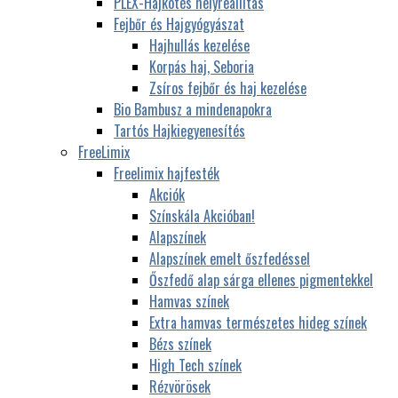
PLEX-Hajkötés helyreállítás
Fejbőr és Hajgyógyászat
Hajhullás kezelése
Korpás haj, Seboria
Zsíros fejbőr és haj kezelése
Bio Bambusz a mindenapokra
Tartós Hajkiegyenesítés
FreeLimix
Freelimix hajfesték
Akciók
Színskála Akcióban!
Alapszínek
Alapszínek emelt őszfedéssel
Őszfedő alap sárga ellenes pigmentekkel
Hamvas színek
Extra hamvas természetes hideg színek
Bézs színek
High Tech színek
Rézvörösek