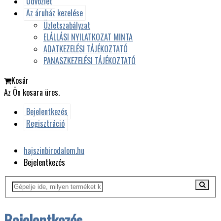
Üdvözlet
Az áruház kezelése
Üzletszabályzat
ELÁLLÁSI NYILATKOZAT MINTA
ADATKEZELÉSI TÁJÉKOZTATÓ
PANASZKEZELÉSI TÁJÉKOZTATÓ
Kosár
Az Ön kosara üres.
Bejelentkezés
Regisztráció
hajszinbirodalom.hu
Bejelentkezés
Bejelentkezés