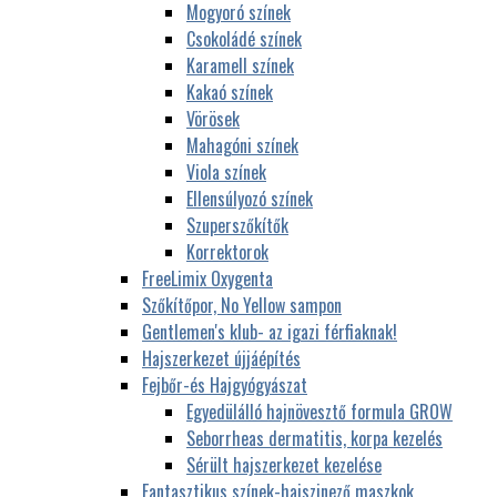
Mogyoró színek
Csokoládé színek
Karamell színek
Kakaó színek
Vörösek
Mahagóni színek
Viola színek
Ellensúlyozó színek
Szuperszőkítők
Korrektorok
FreeLimix Oxygenta
Szőkítőpor, No Yellow sampon
Gentlemen's klub- az igazi férfiaknak!
Hajszerkezet újjáépítés
Fejbőr-és Hajgyógyászat
Egyedülálló hajnövesztő formula GROW
Seborrheas dermatitis, korpa kezelés
Sérült hajszerkezet kezelése
Fantasztikus színek-hajszinező maszkok