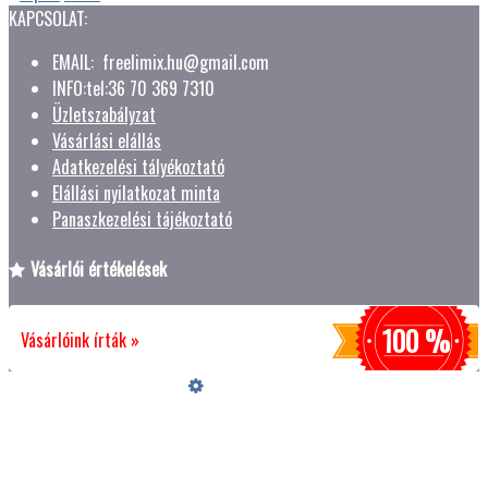
KAPCSOLAT:
EMAIL: freelimix.hu@gmail.com
INFO:tel:36 70 369 7310
Üzletszabályzat
Vásárlási elállás
Adatkezelési tályékoztató
Elállási nyilatkozat minta
Panaszkezelési tájékoztató
Vásárlói értékelések
100 %
Vásárlóink írták »
Üzemeltető
Online elállás
Teljes katalógus
Vásárlói értékelések