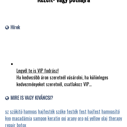
Hírek
Legyél te is VIP fodrász!
Ha kedvezőbb áron szeretnél vásárolni, ha különleges
kedvezményeket szeretnél, csatlakozz VIP…
MIRE IS VAGY KIVÁNCSI?
sz
szökitö
hamvas
hajfesték
szőke
festék
fest
hajfest
hamvasító
kyo
macadámia
sampon
keratin
oxi
arany
oro
nő yellow
olaj
therapy
repair
botox