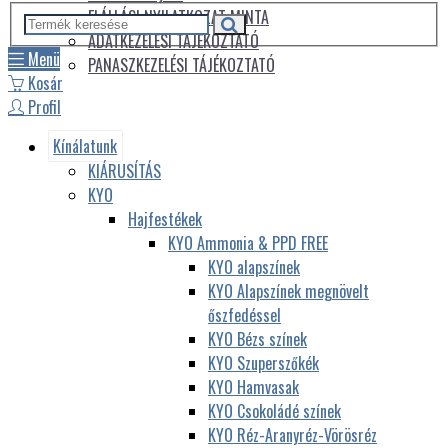
ELÁLLÁSI NYILATKOZAT MINTA
ADATKEZELÉSI TÁJÉKOZTATÓ
Menü
PANASZKEZELÉSI TÁJÉKOZTATÓ
Kosár
Profil
Kínálatunk
KIÁRUSÍTÁS
KYO
Hajfestékek
KYO Ammonia & PPD FREE
KYO alapszínek
KYO Alapszínek megnövelt
őszfedéssel
KYO Bézs színek
KYO Szuperszőkék
KYO Hamvasak
KYO Csokoládé színek
KYO Réz-Aranyréz-Vörösréz