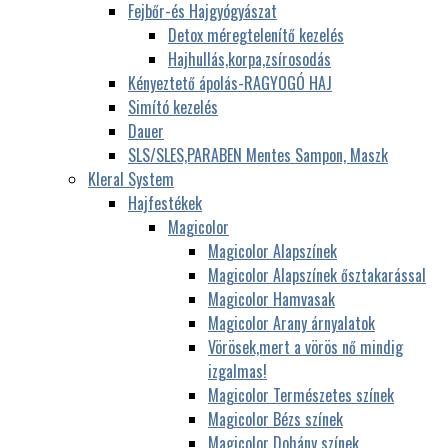
Fejbőr-és Hajgyógyászat
Detox méregtelenítő kezelés
Hajhullás,korpa,zsírosodás
Kényeztető ápolás-RAGYOGÓ HAJ
Simító kezelés
Dauer
SLS/SLES,PARABEN Mentes Sampon, Maszk
Kleral System
Hajfestékek
Magicolor
Magicolor Alapszínek
Magicolor Alapszínek ősztakarással
Magicolor Hamvasak
Magicolor Arany árnyalatok
Vörösek,mert a vörös nő mindig
izgalmas!
Magicolor Természetes színek
Magicolor Bézs színek
Magicolor Dohány színek