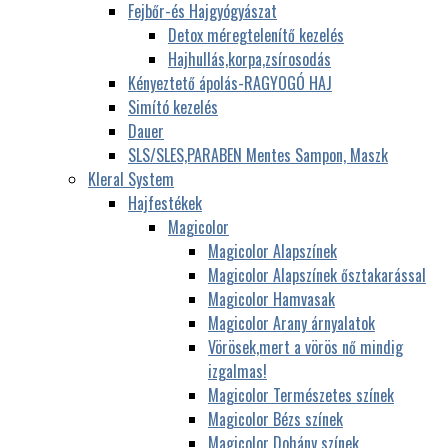
Fejbőr-és Hajgyógyászat
Detox méregtelenítő kezelés
Hajhullás,korpa,zsírosodás
Kényeztető ápolás-RAGYOGÓ HAJ
Simító kezelés
Dauer
SLS/SLES,PARABEN Mentes Sampon, Maszk
Kleral System
Hajfestékek
Magicolor
Magicolor Alapszínek
Magicolor Alapszínek ősztakarással
Magicolor Hamvasak
Magicolor Arany árnyalatok
Vörösek,mert a vörös nő mindig
izgalmas!
Magicolor Természetes színek
Magicolor Bézs színek
Magicolor Dohány színek