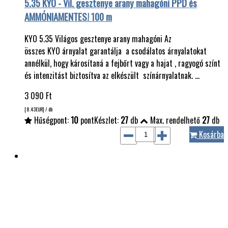
5.35 KYO - Vil. gesztenye arany mahagóni PPD és
AMMÓNIAMENTES! 100 m
KYO 5.35 Világos gesztenye arany mahagóni Az
összes KYO árnyalat garantálja a csodálatos árnyalatokat
annélkül, hogy károsítaná a fejbőrt vagy a hajat , ragyogó színt
és intenzitást biztosítva az elkészült színárnyalatnak. …
3 090
Ft
[8.43
EUR
] / db
Hűségpont:
10
pont
Készlet:
27
db
Max. rendelhető
27
db
Kosárba