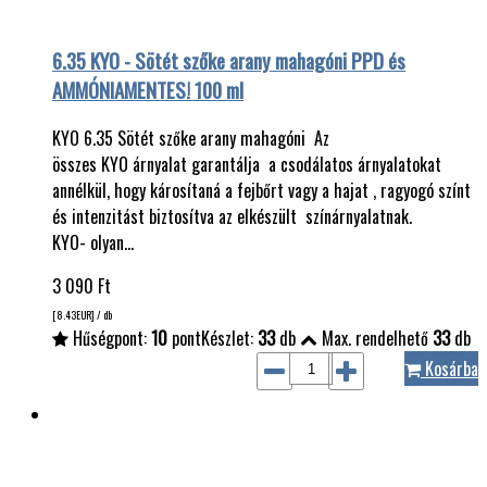
6.35 KYO - Sötét szőke arany mahagóni PPD és
AMMÓNIAMENTES! 100 ml
KYO 6.35 Sötét szőke arany mahagóni Az
összes KYO árnyalat garantálja a csodálatos árnyalatokat
annélkül, hogy károsítaná a fejbőrt vagy a hajat , ragyogó színt
és intenzitást biztosítva az elkészült színárnyalatnak.
KYO- olyan…
3 090
Ft
[8.43
EUR
] / db
Hűségpont:
10
pont
Készlet:
33
db
Max. rendelhető
33
db
Kosárba