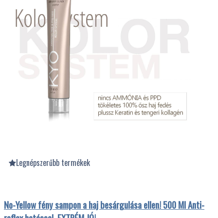
Legnépszerűbb termékek
No-Yellow fény sampon a haj besárgulása ellen! 500 Ml Anti-
reflex hatással. EXTRÉM JÓ!