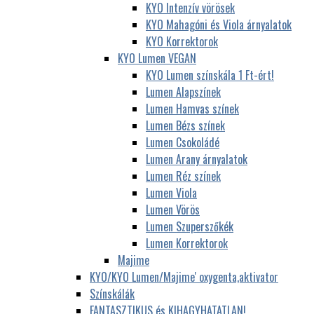
KYO Intenzív vörösek
KYO Mahagóni és Viola árnyalatok
KYO Korrektorok
KYO Lumen VEGAN
KYO Lumen színskála 1 Ft-ért!
Lumen Alapszínek
Lumen Hamvas színek
Lumen Bézs színek
Lumen Csokoládé
Lumen Arany árnyalatok
Lumen Réz színek
Lumen Viola
Lumen Vörös
Lumen Szuperszőkék
Lumen Korrektorok
Majime
KYO/KYO Lumen/Majime' oxygenta,aktivator
Színskálák
FANTASZTIKUS és KIHAGYHATATLAN!