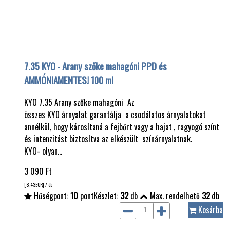
7.35 KYO - Arany szőke mahagóni PPD és
AMMÓNIAMENTES! 100 ml
KYO 7.35 Arany szőke mahagóni Az
összes KYO árnyalat garantálja a csodálatos árnyalatokat
annélkül, hogy károsítaná a fejbőrt vagy a hajat , ragyogó színt
és intenzitást biztosítva az elkészült színárnyalatnak.
KYO- olyan…
3 090
Ft
[8.43
EUR
] / db
Hűségpont:
10
pont
Készlet:
32
db
Max. rendelhető
32
db
Kosárba