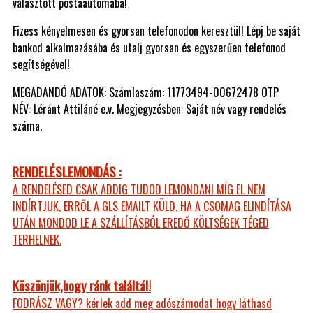
választott postaautomába!
Fizess kényelmesen és gyorsan telefonodon keresztül! Lépj be saját
bankod alkalmazásába és utalj gyorsan és egyszerűen telefonod
segítségével!
MEGADANDÓ ADATOK: Számlaszám: 11773494-00672478 OTP
NÉV: Léránt Attiláné e.v. Megjegyzésben: Saját név vagy rendelés
száma.
RENDELÉSLEMONDÁS :
A RENDELÉSED CSAK ADDIG TUDOD LEMONDANI MÍG EL NEM
INDÍRTJUK, ERRŐL A GLS EMAILT KÜLD. HA A CSOMAG ELINDÍTÁSA
UTÁN MONDOD LE A SZÁLLÍTÁSBÓL EREDŐ KÖLTSÉGEK TÉGED
TERHELNEK.
Köszönjük,hogy ránk találtál!
FODRÁSZ VAGY? kérlek add meg adószámodat hogy láthasd