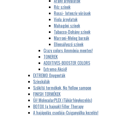
Arany árnyalatok
Réz színek
Rossi- Intenzív vörösek
Viola árnylatok
Mahagóni színek
Tabacco-Dohány színek
Marroni-Meleg barnák
Ellensúlyozó színek
Crazy colors Ammónia mentes!
TONEREK
ADDITIVES-BOOSTER COLORS
Extremo Akció!
EXTREMO Oxygenták
Színskálák
Szőkítő termékek, No Yellow sampon
FINISH TERMÉKEK
Új! MolecularPLEX (Tükörfénykezelés)
BOTOX (a hajnak) Filler Therapy
A hajápolás csodája-Csiganyálka kezelés!