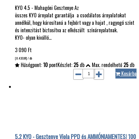
KYO 4.5 - Mahagóni Gesztenye Az
összes KYO árnyalat garantálja a csodálatos árnyalatokat
annélkül, hogy károsítaná a fejbőrt vagy a hajat , ragyogó színt
és intenzitást biztosítva az elkészült színárnyalatnak.
KYO- olyan kiválló…
3 090
Ft
[8.43
EUR
] / db
Hűségpont:
10
pont
Készlet:
25
db
Max. rendelhető
25
db
Kosárba
5.2 KYO - Gesztenye Viola PPD és AMMÓNIAMENTES! 100