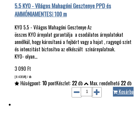
5.5 KYO - Világos Mahagóni Gesztenye PPD és
AMMÓNIAMENTES! 100 m
KYO 5.5 - Világos Mahagóni Gesztenye Az
összes KYO árnyalat garantálja a csodálatos árnyalatokat
annélkül, hogy károsítaná a fejbőrt vagy a hajat , ragyogó színt
és intenzitást biztosítva az elkészült színárnyalatnak.
KYO- olyan…
3 090
Ft
[8.43
EUR
] / db
Hűségpont:
10
pont
Készlet:
22
db
Max. rendelhető
22
db
Kosárba