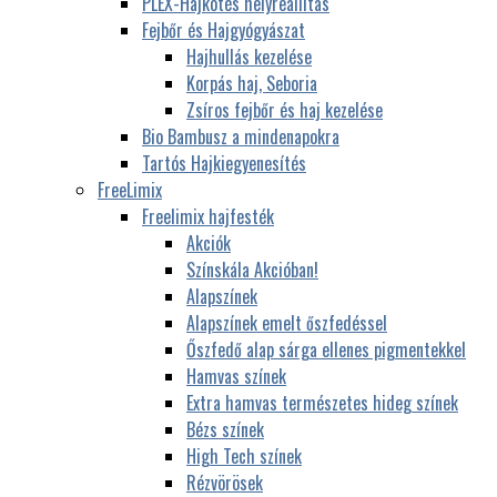
PLEX-Hajkötés helyreállítás
Fejbőr és Hajgyógyászat
Hajhullás kezelése
Korpás haj, Seboria
Zsíros fejbőr és haj kezelése
Bio Bambusz a mindenapokra
Tartós Hajkiegyenesítés
FreeLimix
Freelimix hajfesték
Akciók
Színskála Akcióban!
Alapszínek
Alapszínek emelt őszfedéssel
Őszfedő alap sárga ellenes pigmentekkel
Hamvas színek
Extra hamvas természetes hideg színek
Bézs színek
High Tech színek
Rézvörösek