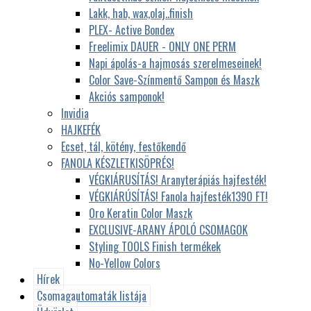
Lakk, hab, wax,olaj..finish
PLEX- Active Bondex
Freelimix DAUER - ONLY ONE PERM
Napi ápolás-a hajmosás szerelmeseinek!
Color Save-Színmentő Sampon és Maszk
Akciós samponok!
Invidia
HAJKEFÉK
Ecset, tál, kötény, festőkendő
FANOLA KÉSZLETKISÖPRÉS!
VÉGKIÁRUSÍTÁS! Aranyterápiás hajfesték!
VÉGKIÁRÚSÍTÁS! Fanola hajfesték1390 FT!
Oro Keratin Color Maszk
EXCLUSIVE-ARANY ÁPOLÓ CSOMAGOK
Styling TOOLS Finish termékek
No-Yellow Colors
Hírek
Csomagautomaták listája