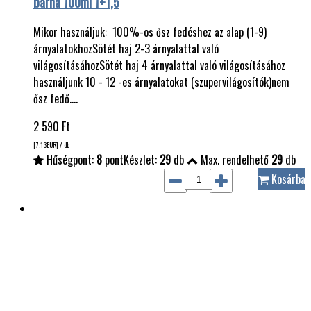
barna 100ml 1+1,5
Mikor használjuk: 100%-os ősz fedéshez az alap (1-9)
árnyalatokhozSötét haj 2-3 árnyalattal való
világosításáhozSötét haj 4 árnyalattal való világosításához
használjunk 10 - 12 -es árnyalatokat (szupervilágosítók)nem
ősz fedő.…
2 590
Ft
[7.13
EUR
] / db
Hűségpont:
8
pont
Készlet:
29
db
Max. rendelhető
29
db
Kosárba