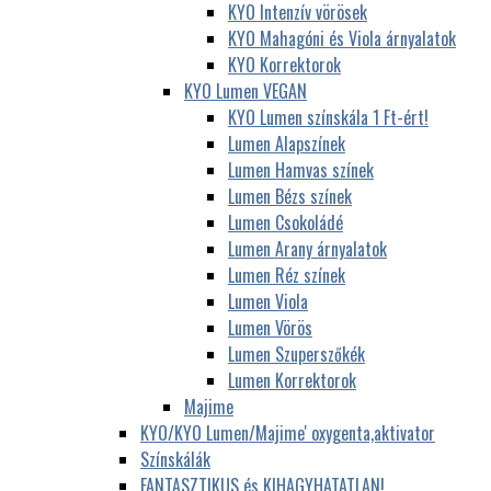
KYO Intenzív vörösek
KYO Mahagóni és Viola árnyalatok
KYO Korrektorok
KYO Lumen VEGAN
KYO Lumen színskála 1 Ft-ért!
Lumen Alapszínek
Lumen Hamvas színek
Lumen Bézs színek
Lumen Csokoládé
Lumen Arany árnyalatok
Lumen Réz színek
Lumen Viola
Lumen Vörös
Lumen Szuperszőkék
Lumen Korrektorok
Majime
KYO/KYO Lumen/Majime' oxygenta,aktivator
Színskálák
FANTASZTIKUS és KIHAGYHATATLAN!