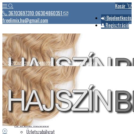
Kosár
36703697310 06304860351
Bejelentkezés
freelimix.hu@gmail.com
Regisztráció
36703697310 06304860351
freelimix.hu@gmail.com
Hírek
Csomagautomaták listája
Üdvözlet
Az áruház kezelése
Üzletszabályzat