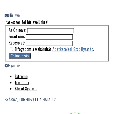
Hírlevél
Iratkozzon fel hírlevelünkre!
Az Ön neve:
Email cím:
Kapcsolat:
Elfogadom a webáruház
Adatkezelési Szabályzatát
.
Feliratkozás
Gyártók
Extremo
freelimix
Kleral System
SZÁRAZ, TÖREDEZETT A HAJAD ?