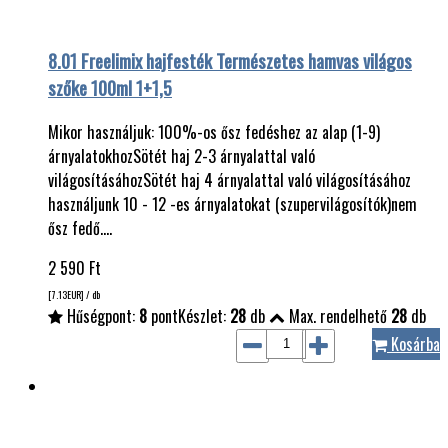
8.01 Freelimix hajfesték Természetes hamvas világos
szőke 100ml 1+1,5
Mikor használjuk: 100%-os ősz fedéshez az alap (1-9)
árnyalatokhozSötét haj 2-3 árnyalattal való
világosításáhozSötét haj 4 árnyalattal való világosításához
használjunk 10 - 12 -es árnyalatokat (szupervilágosítók)nem
ősz fedő.…
2 590
Ft
[7.13
EUR
] / db
Hűségpont:
8
pont
Készlet:
28
db
Max. rendelhető
28
db
Kosárba