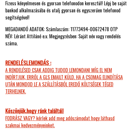
Fizess kényelmesen és gyorsan telefonodon keresztül! Lépj be saját
bankod alkalmazásába és utalj gyorsan és egyszerűen telefonod
segítségével!
MEGADANDÓ ADATOK: Számlaszám: 11773494-00672478 OTP
NÉV: Léránt Attiláné e.v. Megjegyzésben: Saját név vagy rendelés
száma.
RENDELÉSLEMONDÁS :
A RENDELÉSED CSAK ADDIG TUDOD LEMONDANI MÍG EL NEM
INDÍRTJUK, ERRŐL A GLS EMAILT KÜLD. HA A CSOMAG ELINDÍTÁSA
UTÁN MONDOD LE A SZÁLLÍTÁSBÓL EREDŐ KÖLTSÉGEK TÉGED
TERHELNEK.
Köszönjük,hogy ránk találtál!
FODRÁSZ VAGY? kérlek add meg adószámodat hogy láthasd
szakmai kedvezményeinket.