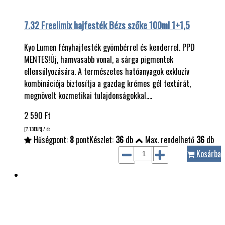
7.32 Freelimix hajfesték Bézs szőke 100ml 1+1,5
Kyo Lumen fényhajfesték gyömbérrel és kenderrel. PPD
MENTES!Új, hamvasabb vonal, a sárga pigmentek
ellensúlyozására. A természetes hatóanyagok exkluzív
kombinációja biztosítja a gazdag krémes gél textúrát,
megnövelt kozmetikai tulajdonságokkal.…
2 590
Ft
[7.13
EUR
] / db
Hűségpont:
8
pont
Készlet:
36
db
Max. rendelhető
36
db
Kosárba