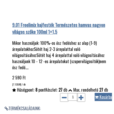
9.01 Freelimix hajfesték Természetes hamvas nagyon
világos szőke 100ml 1+1,5
Mikor használjuk: 100%-os ősz fedéshez az alap (1-9)
árnyalatokhozSötét haj 2-3 árnyalattal való
világosításáhozSötét haj 4 árnyalattal való világosításához
használjunk 10 - 12 -es árnyalatokat (szupervilágosítók)nem
ősz fedő.…
2 590
Ft
[7.13
EUR
] / db
Hűségpont:
8
pont
Készlet:
27
db
Max. rendelhető
27
db
Kosárba
TERMÉKCSALÁDAINK: