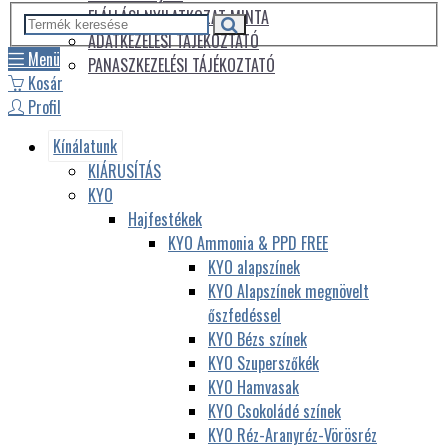
ELÁLLÁSI NYILATKOZAT MINTA
ADATKEZELÉSI TÁJÉKOZTATÓ
Menü
PANASZKEZELÉSI TÁJÉKOZTATÓ
Kosár
Profil
Kínálatunk
KIÁRUSÍTÁS
KYO
Hajfestékek
KYO Ammonia & PPD FREE
KYO alapszínek
KYO Alapszínek megnövelt
őszfedéssel
KYO Bézs színek
KYO Szuperszőkék
KYO Hamvasak
KYO Csokoládé színek
KYO Réz-Aranyréz-Vörösréz