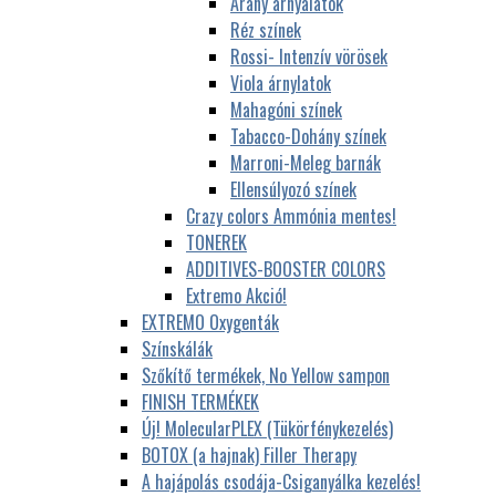
Arany árnyalatok
Réz színek
Rossi- Intenzív vörösek
Viola árnylatok
Mahagóni színek
Tabacco-Dohány színek
Marroni-Meleg barnák
Ellensúlyozó színek
Crazy colors Ammónia mentes!
TONEREK
ADDITIVES-BOOSTER COLORS
Extremo Akció!
EXTREMO Oxygenták
Színskálák
Szőkítő termékek, No Yellow sampon
FINISH TERMÉKEK
Új! MolecularPLEX (Tükörfénykezelés)
BOTOX (a hajnak) Filler Therapy
A hajápolás csodája-Csiganyálka kezelés!