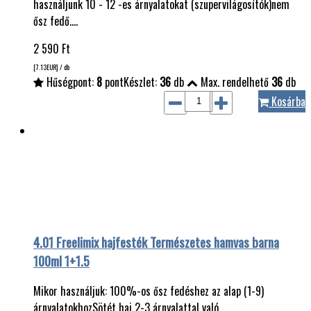
használjunk 10 - 12 -es árnyalatokat (szupervilágosítók)nem
ősz fedő.…
2 590
Ft
[7.13
EUR
] / db
Hűségpont:
8
pont
Készlet:
36
db
Max. rendelhető
36
db
Kosárba
4.01 Freelimix hajfesték Természetes hamvas barna
100ml 1+1.5
Mikor használjuk: 100%-os ősz fedéshez az alap (1-9)
árnyalatokhozSötét haj 2-3 árnyalattal való