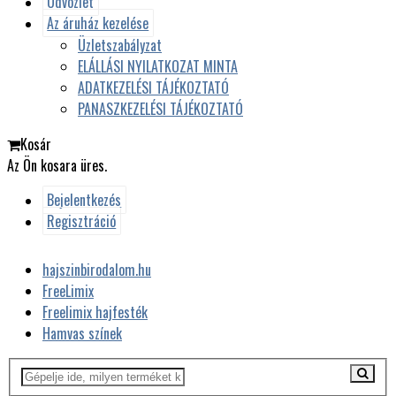
Üdvözlet
Az áruház kezelése
Üzletszabályzat
ELÁLLÁSI NYILATKOZAT MINTA
ADATKEZELÉSI TÁJÉKOZTATÓ
PANASZKEZELÉSI TÁJÉKOZTATÓ
Kosár
Az Ön kosara üres.
Bejelentkezés
Regisztráció
hajszinbirodalom.hu
FreeLimix
Freelimix hajfesték
Hamvas színek