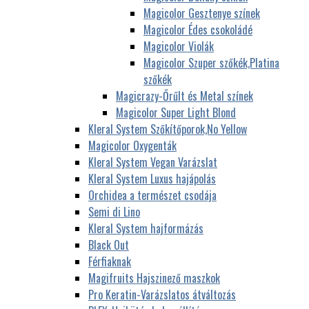
Magicolor Gesztenye színek
Magicolor Édes csokoládé
Magicolor Violák
Magicolor Szuper szőkék,Platina
szőkék
Magicrazy-Őrűlt és Metal színek
Magicolor Super Light Blond
Kleral System Szőkítőporok,No Yellow
Magicolor Oxygenták
Kleral System Vegan Varázslat
Kleral System Luxus hajápolás
Orchidea a természet csodája
Semi di Lino
Kleral System hajformázás
Black Out
Férfiaknak
Magifruits Hajszinező maszkok
Pro Keratin-Varázslatos átváltozás