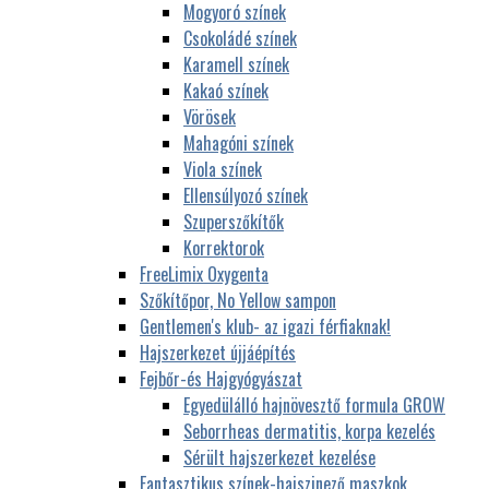
Mogyoró színek
Csokoládé színek
Karamell színek
Kakaó színek
Vörösek
Mahagóni színek
Viola színek
Ellensúlyozó színek
Szuperszőkítők
Korrektorok
FreeLimix Oxygenta
Szőkítőpor, No Yellow sampon
Gentlemen's klub- az igazi férfiaknak!
Hajszerkezet újjáépítés
Fejbőr-és Hajgyógyászat
Egyedülálló hajnövesztő formula GROW
Seborrheas dermatitis, korpa kezelés
Sérült hajszerkezet kezelése
Fantasztikus színek-hajszinező maszkok