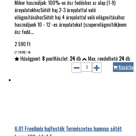
Mikor használjuk: 100%-os ősz fedéshez az alap (1-9)
árnyalatokhozSötét haj 2-3 árnyalattal való
világosításáhozSötét haj 4 árnyalattal való világosításához
használjunk 10 - 12 -es árnyalatokat (szupervilágosítók)nem
ősz fedő.…
2 590
Ft
[7.13
EUR
] / db
Hűségpont:
8
pont
Készlet:
24
db
Max. rendelhető
24
db
Kosárba
6.01 Freelimix hajfesték Természetes hamvas sötét