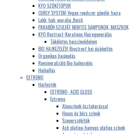
KYO SZŐKÍTŐPOR
CURLY SYSTEM-Vegan rendszer göndör hajra
Lakk, hab, wax,olaj..finish
PARABÉN,SZULFÁT MENTES SAMPONOK, MASZKOK
KYO Restruct-Keratinos Hajregenerálás
Tökéletes hajszínvédelem
BIO HAJKEZELÉS! Biostruct haj újjáépítés
Organikus hajápolás
Remineralizáló Bio hajkezelés
Hajhullás
EXTREMO
Hajfesték
EXTREMO- ACID GLOSS
Extremo
Alapszínek ősztakarással
Havas és bézs színek
Szuperszőkítők
Ash platina-hamvas platina színek