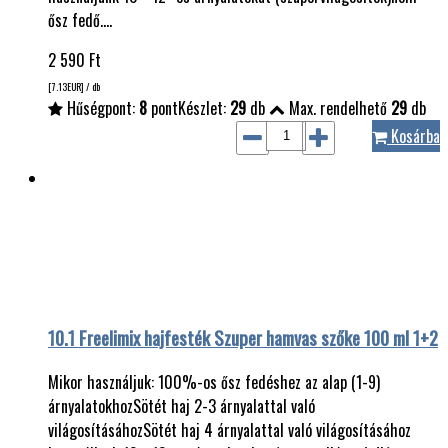
ősz fedő.…
2 590
Ft
[7.13
EUR
] / db
Hűségpont:
8
pont
Készlet:
29
db
Max. rendelhető
29
db
Kosárba
10.1 Freelimix hajfesték Szuper hamvas szőke 100 ml 1+2
Mikor használjuk: 100%-os ősz fedéshez az alap (1-9)
árnyalatokhozSötét haj 2-3 árnyalattal való
világosításáhozSötét haj 4 árnyalattal való világosításához