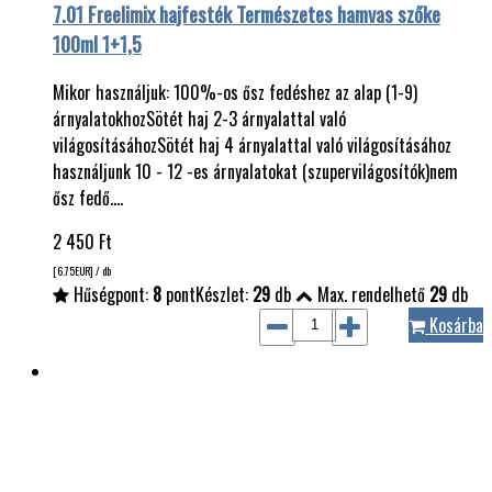
7.01 Freelimix hajfesték Természetes hamvas szőke
100ml 1+1,5
Mikor használjuk: 100%-os ősz fedéshez az alap (1-9)
árnyalatokhozSötét haj 2-3 árnyalattal való
világosításáhozSötét haj 4 árnyalattal való világosításához
használjunk 10 - 12 -es árnyalatokat (szupervilágosítók)nem
ősz fedő.…
2 450
Ft
[6.75
EUR
] / db
Hűségpont:
8
pont
Készlet:
29
db
Max. rendelhető
29
db
Kosárba