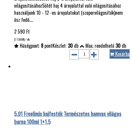
világosításáhozSötét haj 4 árnyalattal való világosításához
használjunk 10 - 12 -es árnyalatokat (szupervilágosítók)nem
ősz fedő.…
2 590
Ft
[7.13
EUR
] / db
Hűségpont:
8
pont
Készlet:
30
db
Max. rendelhető
30
db
Kosárba
5.01 Freelimix hajfesték Természetes hamvas világos
barna 100ml 1+1,5