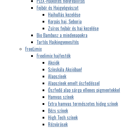
PLEX-Hajkötés helyreállítás
Fejbőr és Hajgyógyászat
Hajhullás kezelése
Korpás haj, Seboria
Zsíros fejbőr és haj kezelése
Bio Bambusz a mindenapokra
Tartós Hajkiegyenesítés
FreeLimix
Freelimix hajfesték
Akciók
Színskála Akcióban!
Alapszínek
Alapszínek emelt őszfedéssel
Őszfedő alap sárga ellenes pigmentekkel
Hamvas színek
Extra hamvas természetes hideg színek
Bézs színek
High Tech színek
Rézvörösek