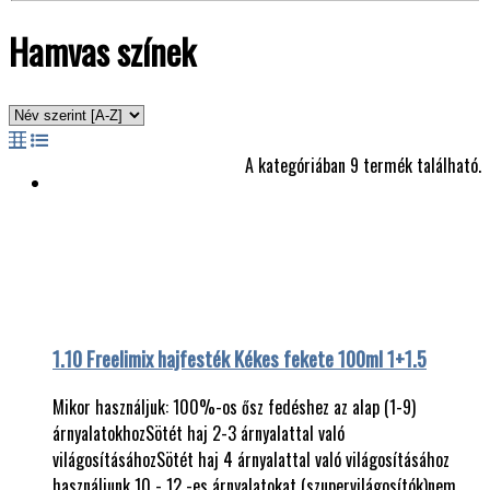
Hamvas színek
A kategóriában 9 termék található.
1.10 Freelimix hajfesték Kékes fekete 100ml 1+1.5
Mikor használjuk: 100%-os ősz fedéshez az alap (1-9)
árnyalatokhozSötét haj 2-3 árnyalattal való
világosításáhozSötét haj 4 árnyalattal való világosításához
használjunk 10 - 12 -es árnyalatokat (szupervilágosítók)nem