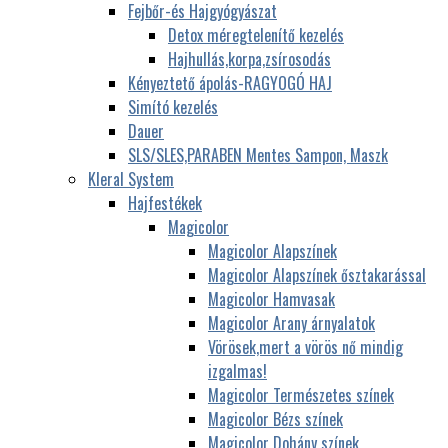
Fejbőr-és Hajgyógyászat
Detox méregtelenítő kezelés
Hajhullás,korpa,zsírosodás
Kényeztető ápolás-RAGYOGÓ HAJ
Simító kezelés
Dauer
SLS/SLES,PARABEN Mentes Sampon, Maszk
Kleral System
Hajfestékek
Magicolor
Magicolor Alapszínek
Magicolor Alapszínek ősztakarással
Magicolor Hamvasak
Magicolor Arany árnyalatok
Vörösek,mert a vörös nő mindig
izgalmas!
Magicolor Természetes színek
Magicolor Bézs színek
Magicolor Dohány színek