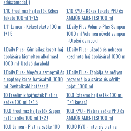
adószámodat!)
1.10 Freelimix hajfesték Kékes
1.10 KYO - Kékes fekete PPD és
fekete 100ml 1+1.5
AMMÓNIAMENTES! 100 ml
1.11 Lumen - Kékesfekete 100 ml
1.Daily Plus Volume-Plus Sampon
1+1.5
1000 ml Volumen növelő sampon
!-Utolsó darabok!
1.Daily Plus- Kémiailag kezelt haj
1.Daily Plus- Lázadó és nehezen
ápolására kiemelten alkalmas!
kezelhető haj ápolására! 1000 ml
1000 ml-Utolsó darabok!
1.Daily Plus- Megóv a szmogtól és
1.Daily Plus- Táplálja és mélyen
a napfény káros hatásaitól. 1000
regenerálja a száraz és sérült
ml Revitalizáló hatással!
hajat. 1000 ml
10 Freelimix hajfesték Platina
10.0 Extremo hajfesték 100 ml
szőke 100 ml 1+1.5
(1+1 kev.ar.)
10.0 Freelimix hajfesték Szuper
10.0 KYO - Platina szőke PPD és
natúr szőke 100 ml 1+2 !
AMMÓNIAMENTES! 100 ml
10.0 Lumen - Platina szőke 100
10.00 KYO - Intenzív platina