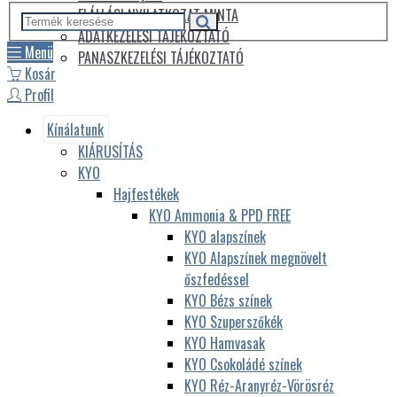
ELÁLLÁSI NYILATKOZAT MINTA
ADATKEZELÉSI TÁJÉKOZTATÓ
Menü
PANASZKEZELÉSI TÁJÉKOZTATÓ
Kosár
Profil
Kínálatunk
KIÁRUSÍTÁS
KYO
Hajfestékek
KYO Ammonia & PPD FREE
KYO alapszínek
KYO Alapszínek megnövelt
őszfedéssel
KYO Bézs színek
KYO Szuperszőkék
KYO Hamvasak
KYO Csokoládé színek
KYO Réz-Aranyréz-Vörösréz