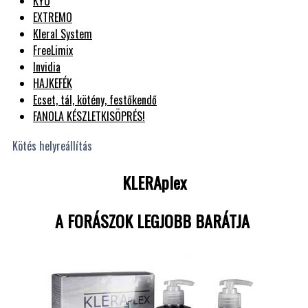
KYO
EXTREMO
Kleral System
FreeLimix
Invidia
HAJKEFÉK
Ecset, tál, kötény, festőkendő
FANOLA KÉSZLETKISÖPRÉS!
Kötés helyreállítás
KLERAplex
A FORÁSZOK LEGJOBB BARÁTJA