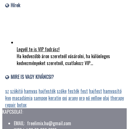
Hírek
Legyél te is VIP fodrász!
Ha kedvezőbb áron szeretnél vásárolni, ha különleges
kedvezményeket szeretnél, csatlakozz VIP…
MIRE IS VAGY KIVÁNCSI?
sz
szökitö
hamvas
hajfesték
szőke
festék
fest
hajfest
hamvasító
kyo
macadámia
sampon
keratin
oxi
arany
oro
nő yellow
olaj
therapy
repair
botox
KAPCSOLAT:
EMAIL: freelimix.hu@gmail.com