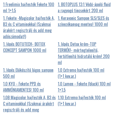
1 Freelimix hajfesték Fekete 100
1. BOTOPLUS 13:1 Védő-ápoló fluid
ml 1+1.5
a ragyogó tincsekért 200 ml
1. Fekete -Magicolor hajfesték A,
1. Kerayonic Sampon SLS/SLES és
B3 és C vitaminokkal (Szakmai
színezékanyag mentes! 1000 ml
árakért regisztrálj és add meg
adószámodat!)
1. lépés BOTUTECH- BOTOX
1. lépés Detox krém-TOP
CONCEPT SAMPON 1000 ml
TERMÉK!- mértegtelenítő,
fertőtlenítő hidratáló krém! 200
ml
1. lépés Előkészítő lúgos sampon
1.0 Extremo hajfesték 100 ml
500 ml
(1+1 kev.ar.)
1.0 KYO - Fekete PPD és
1.0 Lumen - Fekete (black) 100 ml
AMMÓNIAMENTES! 100 ml
1+1.5
1.0B Magicolor hajfesték A, B3 és
1.10 Extremo hajfesték 100 ml
C vitaminokkal (Szakmai árakért
(1+1 kev.ar.)
regisztrálj és add meg