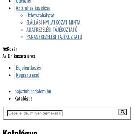
Üdvözlet
Az áruház kezelése
Üzletszabályzat
ELÁLLÁSI NYILATKOZAT MINTA
ADATKEZELÉSI TÁJÉKOZTATÓ
PANASZKEZELÉSI TÁJÉKOZTATÓ
Kosár
Az Ön kosara üres.
Bejelentkezés
Regisztráció
hajszinbirodalom.hu
Katalógus
Katalógus