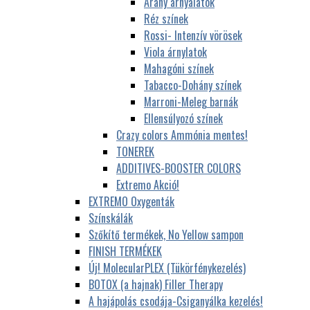
Arany árnyalatok
Réz színek
Rossi- Intenzív vörösek
Viola árnylatok
Mahagóni színek
Tabacco-Dohány színek
Marroni-Meleg barnák
Ellensúlyozó színek
Crazy colors Ammónia mentes!
TONEREK
ADDITIVES-BOOSTER COLORS
Extremo Akció!
EXTREMO Oxygenták
Színskálák
Szőkítő termékek, No Yellow sampon
FINISH TERMÉKEK
Új! MolecularPLEX (Tükörfénykezelés)
BOTOX (a hajnak) Filler Therapy
A hajápolás csodája-Csiganyálka kezelés!