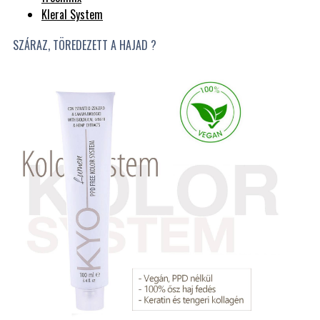
Kleral System
SZÁRAZ, TÖREDEZETT A HAJAD ?