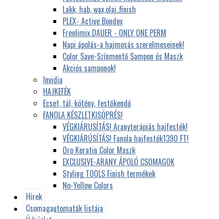
Lakk, hab, wax,olaj..finish
PLEX- Active Bondex
Freelimix DAUER - ONLY ONE PERM
Napi ápolás-a hajmosás szerelmeseinek!
Color Save-Színmentő Sampon és Maszk
Akciós samponok!
Invidia
HAJKEFÉK
Ecset, tál, kötény, festőkendő
FANOLA KÉSZLETKISÖPRÉS!
VÉGKIÁRUSÍTÁS! Aranyterápiás hajfesték!
VÉGKIÁRÚSÍTÁS! Fanola hajfesték1390 FT!
Oro Keratin Color Maszk
EXCLUSIVE-ARANY ÁPOLÓ CSOMAGOK
Styling TOOLS Finish termékek
No-Yellow Colors
Hírek
Csomagautomaták listája