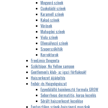
Mogyoró színek
Csokoládé színek
Karamell színek
Kakaó színek
Vörösek
Mahagóni színek
Viola színek
Ellensúlyozó színek
Szuperszőkítők
Korrektorok
FreeLimix Oxygenta
Szőkítőpor, No Yellow sampon
Gentlemen's klub- az igazi férfiaknak!
Hajszerkezet újjáépítés
Fejbőr-és Hajgyógyászat
Egyedülálló hajnövesztő formula GROW
Seborrheas dermatitis, korpa kezelés
Sérült hajszerkezet kezelése
Fantasztikus színek-hajszinező maszkok