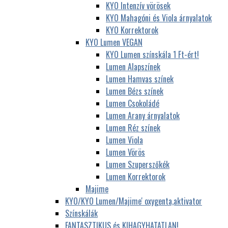
KYO Intenzív vörösek
KYO Mahagóni és Viola árnyalatok
KYO Korrektorok
KYO Lumen VEGAN
KYO Lumen színskála 1 Ft-ért!
Lumen Alapszínek
Lumen Hamvas színek
Lumen Bézs színek
Lumen Csokoládé
Lumen Arany árnyalatok
Lumen Réz színek
Lumen Viola
Lumen Vörös
Lumen Szuperszőkék
Lumen Korrektorok
Majime
KYO/KYO Lumen/Majime' oxygenta,aktivator
Színskálák
FANTASZTIKUS és KIHAGYHATATLAN!