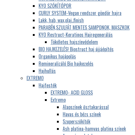
KYO SZŐKÍTŐPOR
CURLY SYSTEM-Vegan rendszer göndör hajra
Lakk, hab, wax,olaj..finish
PARABÉN,SZULFÁT MENTES SAMPONOK, MASZKOK
KYO Restruct-Keratinos Hajregenerálás
Tökéletes hajszínvédelem
BIO HAJKEZELÉS! Biostruct haj újjáépítés
Organikus hajápolás
Remineralizáló Bio hajkezelés
Hajhullás
EXTREMO
Hajfesték
EXTREMO- ACID GLOSS
Extremo
Alapszínek ősztakarással
Havas és bézs színek
Szuperszőkítők
Ash platina-hamvas platina színek