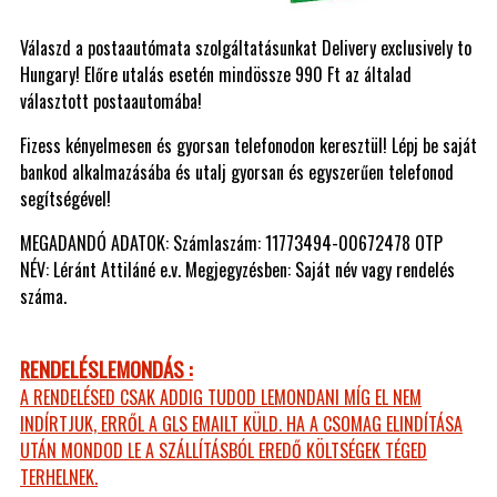
Válaszd a postaautómata szolgáltatásunkat Delivery exclusively to
Hungary! Előre utalás esetén mindössze 990 Ft az általad
választott postaautomába!
Fizess kényelmesen és gyorsan telefonodon keresztül! Lépj be saját
bankod alkalmazásába és utalj gyorsan és egyszerűen telefonod
segítségével!
MEGADANDÓ ADATOK: Számlaszám: 11773494-00672478 OTP
NÉV: Léránt Attiláné e.v. Megjegyzésben: Saját név vagy rendelés
száma.
RENDELÉSLEMONDÁS :
A RENDELÉSED CSAK ADDIG TUDOD LEMONDANI MÍG EL NEM
INDÍRTJUK, ERRŐL A GLS EMAILT KÜLD. HA A CSOMAG ELINDÍTÁSA
UTÁN MONDOD LE A SZÁLLÍTÁSBÓL EREDŐ KÖLTSÉGEK TÉGED
TERHELNEK.