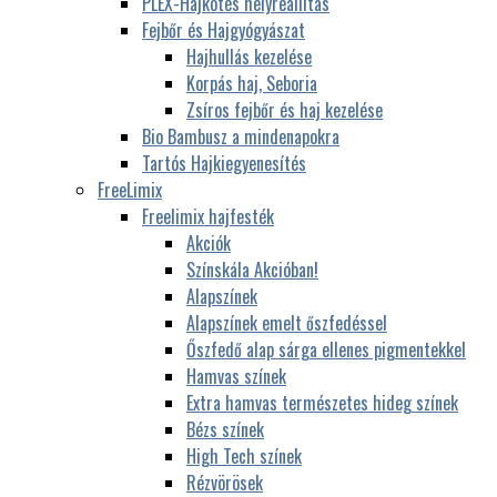
PLEX-Hajkötés helyreállítás
Fejbőr és Hajgyógyászat
Hajhullás kezelése
Korpás haj, Seboria
Zsíros fejbőr és haj kezelése
Bio Bambusz a mindenapokra
Tartós Hajkiegyenesítés
FreeLimix
Freelimix hajfesték
Akciók
Színskála Akcióban!
Alapszínek
Alapszínek emelt őszfedéssel
Őszfedő alap sárga ellenes pigmentekkel
Hamvas színek
Extra hamvas természetes hideg színek
Bézs színek
High Tech színek
Rézvörösek