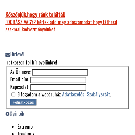
Köszönjük,hogy ránk találtál!
FODRÁSZ VAGY? kérlek add meg adószámodat hogy láthasd
szakmai kedvezményeinket.
Hírlevél
Iratkozzon fel hírlevelünkre!
Az Ön neve:
Email cím:
Kapcsolat:
Elfogadom a webáruház
Adatkezelési Szabályzatát
.
Feliratkozás
Gyártók
Extremo
freelimix