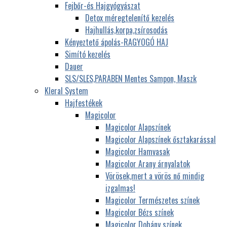
Fejbőr-és Hajgyógyászat
Detox méregtelenítő kezelés
Hajhullás,korpa,zsírosodás
Kényeztető ápolás-RAGYOGÓ HAJ
Simító kezelés
Dauer
SLS/SLES,PARABEN Mentes Sampon, Maszk
Kleral System
Hajfestékek
Magicolor
Magicolor Alapszínek
Magicolor Alapszínek ősztakarással
Magicolor Hamvasak
Magicolor Arany árnyalatok
Vörösek,mert a vörös nő mindig
izgalmas!
Magicolor Természetes színek
Magicolor Bézs színek
Magicolor Dohány színek