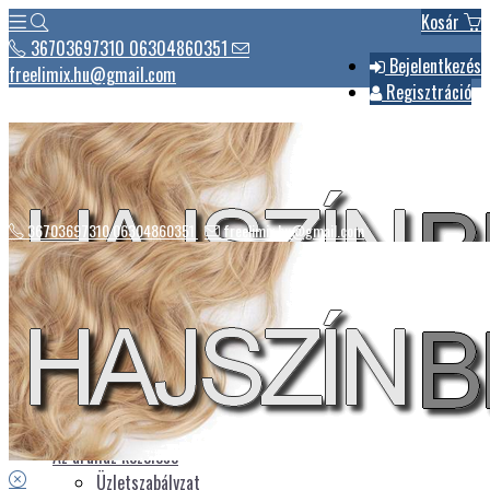
Kosár
36703697310 06304860351
Bejelentkezés
freelimix.hu@gmail.com
Regisztráció
36703697310 06304860351
freelimix.hu@gmail.com
Hírek
Csomagautomaták listája
Üdvözlet
Az áruház kezelése
Üzletszabályzat