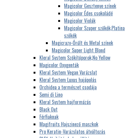
Magicolor Gesztenye színek
Magicolor Édes csokoládé
Magicolor Violák
Magicolor Szuper szőkék,Platina
szőkék
Magicrazy-Őrűlt és Metal színek
Magicolor Super Light Blond
Kleral System Szőkítőporok,No Yellow
Magicolor Oxygenták
Kleral System Vegan Varázslat
Kleral System Luxus hajápolás
Orchidea a természet csodája
Semi di Lino
Kleral System hajformázás
Black Out
Férfiaknak
Magifruits Hajszinező maszkok
Pro Keratin-Varázslatos átváltozás