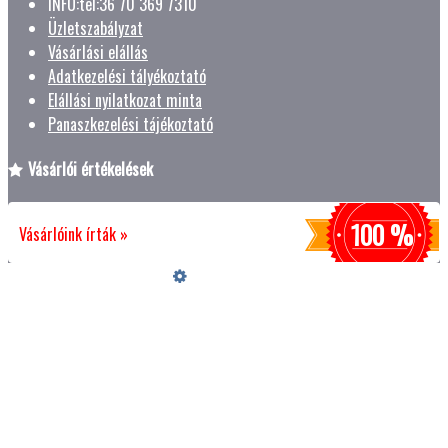
INFO:tel:36 70 369 7310
Üzletszabályzat
Vásárlási elállás
Adatkezelési tályékoztató
Elállási nyilatkozat minta
Panaszkezelési tájékoztató
Vásárlói értékelések
100 %
Vásárlóink írták »
Üzemeltető
Online elállás
Teljes katalógus
Vásárlói értékelések
Szeretne Ön is ilyen webáruházat nyitni?
Webáruház nyitás »