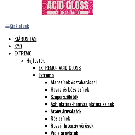
Kínálatunk
KIÁRUSÍTÁS
KYO
EXTREMO
Hajfesték
EXTREMO- ACID GLOSS
Extremo
Alapszínek ősztakarással
Havas és bézs színek
Szuperszőkítők
Ash platina-hamvas platina színek
Arany árnyalatok
Réz színek
Rossi- Intenzív vörösek
Viola árnylatok