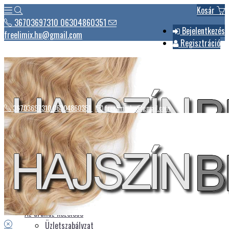
Kosár
36703697310 06304860351
Bejelentkezés
freelimix.hu@gmail.com
Regisztráció
36703697310 06304860351
freelimix.hu@gmail.com
Hírek
Csomagautomaták listája
Üdvözlet
Az áruház kezelése
Üzletszabályzat