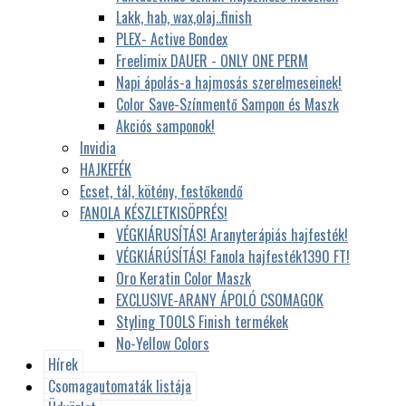
Lakk, hab, wax,olaj..finish
PLEX- Active Bondex
Freelimix DAUER - ONLY ONE PERM
Napi ápolás-a hajmosás szerelmeseinek!
Color Save-Színmentő Sampon és Maszk
Akciós samponok!
Invidia
HAJKEFÉK
Ecset, tál, kötény, festőkendő
FANOLA KÉSZLETKISÖPRÉS!
VÉGKIÁRUSÍTÁS! Aranyterápiás hajfesték!
VÉGKIÁRÚSÍTÁS! Fanola hajfesték1390 FT!
Oro Keratin Color Maszk
EXCLUSIVE-ARANY ÁPOLÓ CSOMAGOK
Styling TOOLS Finish termékek
No-Yellow Colors
Hírek
Csomagautomaták listája