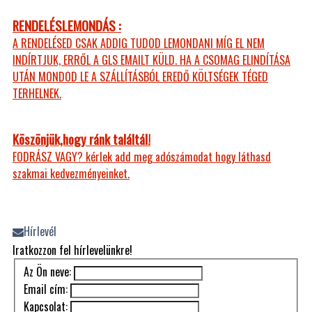
RENDELÉSLEMONDÁS :
A RENDELÉSED CSAK ADDIG TUDOD LEMONDANI MÍG EL NEM
INDÍRTJUK, ERRŐL A GLS EMAILT KÜLD. HA A CSOMAG ELINDÍTÁSA
UTÁN MONDOD LE A SZÁLLÍTÁSBÓL EREDŐ KÖLTSÉGEK TÉGED
TERHELNEK.
Köszönjük,hogy ránk találtál!
FODRÁSZ VAGY? kérlek add meg adószámodat hogy láthasd
szakmai kedvezményeinket.
Hírlevél
Iratkozzon fel hírlevelünkre!
Az Ön neve:
Email cím:
Kapcsolat: