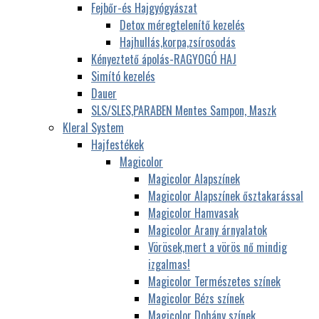
Fejbőr-és Hajgyógyászat
Detox méregtelenítő kezelés
Hajhullás,korpa,zsírosodás
Kényeztető ápolás-RAGYOGÓ HAJ
Simító kezelés
Dauer
SLS/SLES,PARABEN Mentes Sampon, Maszk
Kleral System
Hajfestékek
Magicolor
Magicolor Alapszínek
Magicolor Alapszínek ősztakarással
Magicolor Hamvasak
Magicolor Arany árnyalatok
Vörösek,mert a vörös nő mindig
izgalmas!
Magicolor Természetes színek
Magicolor Bézs színek
Magicolor Dohány színek