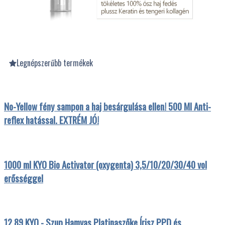
Legnépszerűbb termékek
No-Yellow fény sampon a haj besárgulása ellen! 500 Ml Anti-
reflex hatással. EXTRÉM JÓ!
1000 ml KYO Bio Activator (oxygenta) 3,5/10/20/30/40 vol
erősséggel
12.89 KYO - Szup.Hamvas Platinaszőke Írisz PPD és