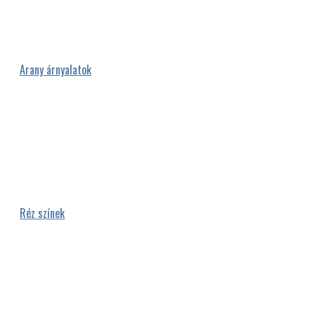
Arany árnyalatok
Réz színek