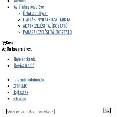
Üdvözlet
Az áruház kezelése
Üzletszabályzat
ELÁLLÁSI NYILATKOZAT MINTA
ADATKEZELÉSI TÁJÉKOZTATÓ
PANASZKEZELÉSI TÁJÉKOZTATÓ
Kosár
Az Ön kosara üres.
Bejelentkezés
Regisztráció
hajszinbirodalom.hu
EXTREMO
Hajfesték
Extremo