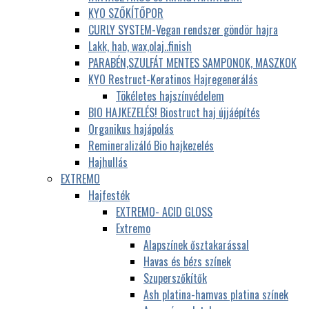
KYO SZŐKÍTŐPOR
CURLY SYSTEM-Vegan rendszer göndör hajra
Lakk, hab, wax,olaj..finish
PARABÉN,SZULFÁT MENTES SAMPONOK, MASZKOK
KYO Restruct-Keratinos Hajregenerálás
Tökéletes hajszínvédelem
BIO HAJKEZELÉS! Biostruct haj újjáépítés
Organikus hajápolás
Remineralizáló Bio hajkezelés
Hajhullás
EXTREMO
Hajfesték
EXTREMO- ACID GLOSS
Extremo
Alapszínek ősztakarással
Havas és bézs színek
Szuperszőkítők
Ash platina-hamvas platina színek