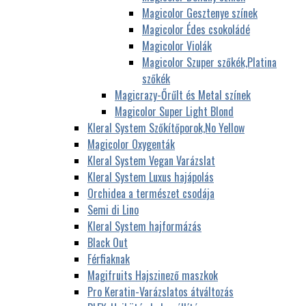
Magicolor Gesztenye színek
Magicolor Édes csokoládé
Magicolor Violák
Magicolor Szuper szőkék,Platina
szőkék
Magicrazy-Őrűlt és Metal színek
Magicolor Super Light Blond
Kleral System Szőkítőporok,No Yellow
Magicolor Oxygenták
Kleral System Vegan Varázslat
Kleral System Luxus hajápolás
Orchidea a természet csodája
Semi di Lino
Kleral System hajformázás
Black Out
Férfiaknak
Magifruits Hajszinező maszkok
Pro Keratin-Varázslatos átváltozás