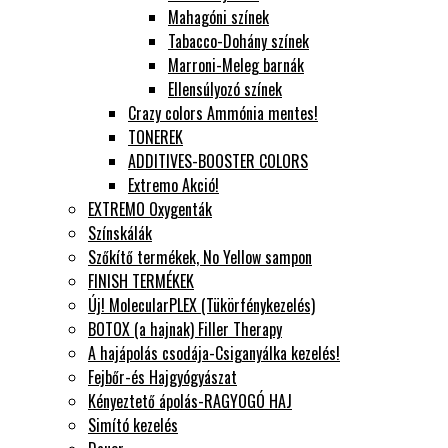
Mahagóni színek
Tabacco-Dohány színek
Marroni-Meleg barnák
Ellensúlyozó színek
Crazy colors Ammónia mentes!
TONEREK
ADDITIVES-BOOSTER COLORS
Extremo Akció!
EXTREMO Oxygenták
Színskálák
Szőkítő termékek, No Yellow sampon
FINISH TERMÉKEK
Új! MolecularPLEX (Tükörfénykezelés)
BOTOX (a hajnak) Filler Therapy
A hajápolás csodája-Csiganyálka kezelés!
Fejbőr-és Hajgyógyászat
Kényeztető ápolás-RAGYOGÓ HAJ
Simító kezelés