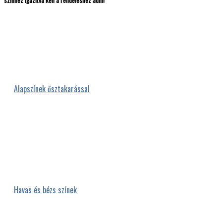
színhez igazítva kell a rendeléshez adni!
Alapszínek ősztakarással
Havas és bézs színek