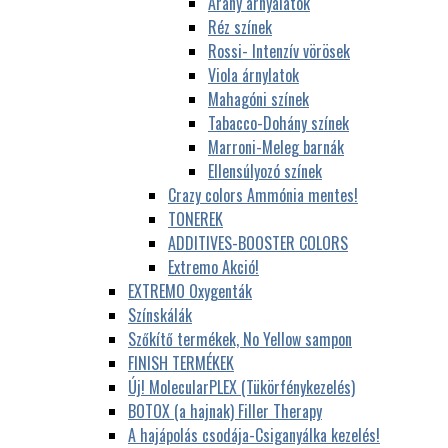
Arany árnyalatok
Réz színek
Rossi- Intenzív vörösek
Viola árnylatok
Mahagóni színek
Tabacco-Dohány színek
Marroni-Meleg barnák
Ellensúlyozó színek
Crazy colors Ammónia mentes!
TONEREK
ADDITIVES-BOOSTER COLORS
Extremo Akció!
EXTREMO Oxygenták
Színskálák
Szőkítő termékek, No Yellow sampon
FINISH TERMÉKEK
Új! MolecularPLEX (Tükörfénykezelés)
BOTOX (a hajnak) Filler Therapy
A hajápolás csodája-Csiganyálka kezelés!