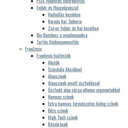
PLEX-Hajkötés helyreállítás
Fejbőr és Hajgyógyászat
Hajhullás kezelése
Korpás haj, Seboria
Zsíros fejbőr és haj kezelése
Bio Bambusz a mindenapokra
Tartós Hajkiegyenesítés
FreeLimix
Freelimix hajfesték
Akciók
Színskála Akcióban!
Alapszínek
Alapszínek emelt őszfedéssel
Őszfedő alap sárga ellenes pigmentekkel
Hamvas színek
Extra hamvas természetes hideg színek
Bézs színek
High Tech színek
Rézvörösek