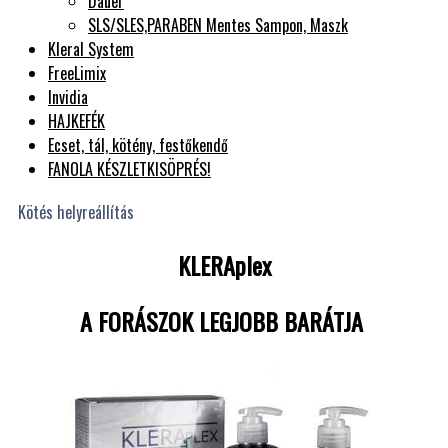
Dauer
SLS/SLES,PARABEN Mentes Sampon, Maszk
Kleral System
FreeLimix
Invidia
HAJKEFÉK
Ecset, tál, kötény, festőkendő
FANOLA KÉSZLETKISÖPRÉS!
Kötés helyreállítás
KLERAplex
A FORÁSZOK LEGJOBB BARÁTJA