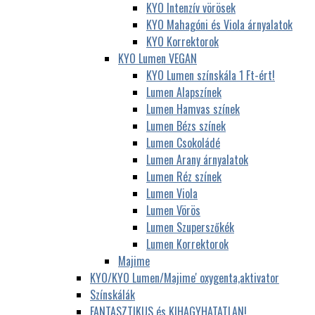
KYO Intenzív vörösek
KYO Mahagóni és Viola árnyalatok
KYO Korrektorok
KYO Lumen VEGAN
KYO Lumen színskála 1 Ft-ért!
Lumen Alapszínek
Lumen Hamvas színek
Lumen Bézs színek
Lumen Csokoládé
Lumen Arany árnyalatok
Lumen Réz színek
Lumen Viola
Lumen Vörös
Lumen Szuperszőkék
Lumen Korrektorok
Majime
KYO/KYO Lumen/Majime' oxygenta,aktivator
Színskálák
FANTASZTIKUS és KIHAGYHATATLAN!