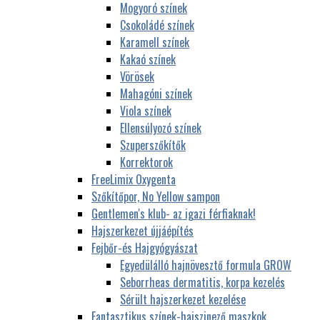
Mogyoró színek
Csokoládé színek
Karamell színek
Kakaó színek
Vörösek
Mahagóni színek
Viola színek
Ellensúlyozó színek
Szuperszőkítők
Korrektorok
FreeLimix Oxygenta
Szőkítőpor, No Yellow sampon
Gentlemen's klub- az igazi férfiaknak!
Hajszerkezet újjáépítés
Fejbőr-és Hajgyógyászat
Egyedülálló hajnövesztő formula GROW
Seborrheas dermatitis, korpa kezelés
Sérült hajszerkezet kezelése
Fantasztikus színek-hajszinező maszkok