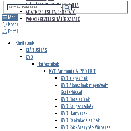
ELÁLLÁSI NYILATKOZAT MINTA
ADATKEZELÉSI TÁJÉKOZTATÓ
Menü
PANASZKEZELÉSI TÁJÉKOZTATÓ
Kosár
Profil
Kínálatunk
KIÁRUSÍTÁS
KYO
Hajfestékek
KYO Ammonia & PPD FREE
KYO alapszínek
KYO Alapszínek megnövelt
őszfedéssel
KYO Bézs színek
KYO Szuperszőkék
KYO Hamvasak
KYO Csokoládé színek
KYO Réz-Aranyréz-Vörösréz