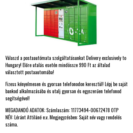
Válaszd a postaautómata szolgáltatásunkat Delivery exclusively to
Hungary! Előre utalás esetén mindössze 990 Ft az általad
választott postaautomába!
Fizess kényelmesen és gyorsan telefonodon keresztül! Lépj be saját
bankod alkalmazásába és utalj gyorsan és egyszerűen telefonod
segítségével!
MEGADANDÓ ADATOK: Számlaszám: 11773494-00672478 OTP
NÉV: Léránt Attiláné e.v. Megjegyzésben: Saját név vagy rendelés
száma.