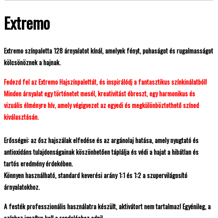
Extremo
Extremo színpaletta 128 árnyalatot kínál, amelyek fényt, puhaságot és rugalmasságot
kölcsönöznek a hajnak.
Fedezd fel az Extremo Hajszínpalettát, és inspirálódj a fantasztikus színkinálatból!
Minden árnyalat egy történetet mesél, kreativitást ébreszt, egy harmonikus és
vizuális élményre hív, amely végigvezet az egyedi és megkülönböztethető színed
kiválasztásán.
Erősségei: az ősz hajszálak elfedése és az argánolaj hatása, amely nyugtató és
antioxidáns tulajdonságainak köszönhetően táplálja és védi a hajat a hibátlan és
tartós eredmény érdekében.
Könnyen használható, standard keverési arány 1:1 és 1:2 a szupervilágosító
árnyalatokhoz.
A festék professzionális használatra készült, aktivátort nem tartalmaz! Egyénileg, a