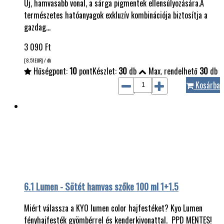
Új, hamvasabb vonal, a sárga pigmentek ellensúlyozására.A
természetes hatóanyagok exkluzív kombinációja biztosítja a
gazdag…
3 090
Ft
[8.51
EUR
] / db
Hűségpont:
10
pont
Készlet:
30
db
Max. rendelhető
30
db
Kosárba
6.1 Lumen - Sötét hamvas szőke 100 ml 1+1.5
Miért válassza a KYO lumen color hajfestéket? Kyo Lumen
fényhajfesték gyömbérrel és kenderkivonattal. PPD MENTES!