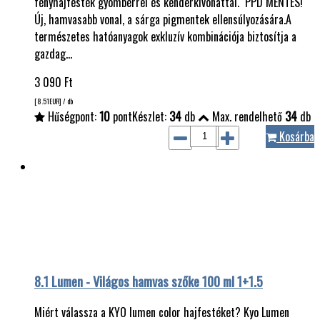
fényhajfesték gyömbérrel és kenderkivonattal. PPD MENTES!
Új, hamvasabb vonal, a sárga pigmentek ellensúlyozására.A
természetes hatóanyagok exkluzív kombinációja biztosítja a
gazdag…
3 090
Ft
[8.51
EUR
] / db
Hűségpont:
10
pont
Készlet:
34
db
Max. rendelhető
34
db
Kosárba
8.1 Lumen - Világos hamvas szőke 100 ml 1+1.5
Miért válassza a KYO lumen color hajfestéket? Kyo Lumen