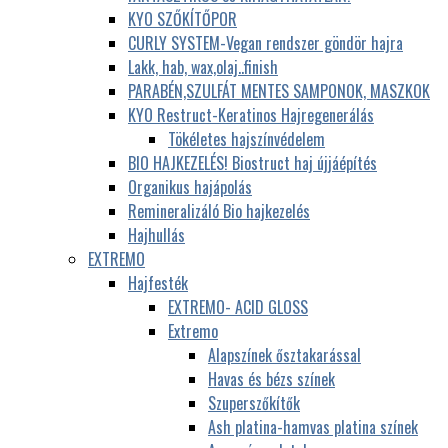
KYO SZŐKÍTŐPOR
CURLY SYSTEM-Vegan rendszer göndör hajra
Lakk, hab, wax,olaj..finish
PARABÉN,SZULFÁT MENTES SAMPONOK, MASZKOK
KYO Restruct-Keratinos Hajregenerálás
Tökéletes hajszínvédelem
BIO HAJKEZELÉS! Biostruct haj újjáépítés
Organikus hajápolás
Remineralizáló Bio hajkezelés
Hajhullás
EXTREMO
Hajfesték
EXTREMO- ACID GLOSS
Extremo
Alapszínek ősztakarással
Havas és bézs színek
Szuperszőkítők
Ash platina-hamvas platina színek