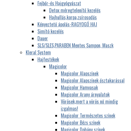
Fejbőr-és Hajgyógyászat
Detox méregtelenítő kezelés
Hajhullás,korpa,zsírosodás
Kényeztető ápolás-RAGYOGÓ HAJ
Simító kezelés
Dauer
SLS/SLES,PARABEN Mentes Sampon, Maszk
Kleral System
Hajfestékek
Magicolor
Magicolor Alapszínek
Magicolor Alapszínek ősztakarással
Magicolor Hamvasak
Magicolor Arany árnyalatok
Vörösek,mert a vörös nő mindig
izgalmas!
Magicolor Természetes színek
Magicolor Bézs színek
Magicolor Dohány színek