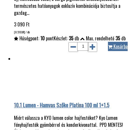
természetes hatóanyagok exkluzív kombinációja biztosítja a
gazdag…
3 090
Ft
[8.51
EUR
] / db
Hűségpont:
10
pont
Készlet:
35
db
Max. rendelhető
35
db
Kosárba
10.1 Lumen - Hamvas Szőke Platina 100 ml 1+1.5
Miért válassza a KYO lumen color hajfestéket? Kyo Lumen
fényhajfesték gyömbérrel és kenderkivonattal. PPD MENTES!