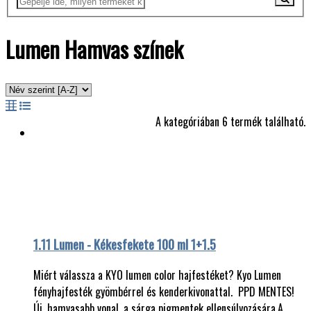
Lumen Hamvas színek
A kategóriában 6 termék található.
1.11 Lumen - Kékesfekete 100 ml 1+1.5
Miért válassza a KYO lumen color hajfestéket? Kyo Lumen
fényhajfesték gyömbérrel és kenderkivonattal. PPD MENTES!
Új, hamvasabb vonal, a sárga pigmentek ellensúlyozására.A