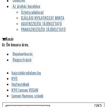
Üdvözlet
Az áruház kezelése
Üzletszabályzat
ELÁLLÁSI NYILATKOZAT MINTA
ADATKEZELÉSI TÁJÉKOZTATÓ
PANASZKEZELÉSI TÁJÉKOZTATÓ
Kosár
Az Ön kosara üres.
Bejelentkezés
Regisztráció
hajszinbirodalom.hu
KYO
Hajfestékek
KYO Lumen VEGAN
Lumen Hamvas színek