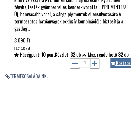
fényhajfesték gyömbérrel és kenderkivonattal. PPD MENTES!
Új, hamvasabb vonal, a sárga pigmentek ellensúlyozására.A
természetes hatóanyagok exkluzív kombinációja biztosítja a
gazdag…
3 090
Ft
[8.51
EUR
] / db
Hűségpont:
10
pont
Készlet:
32
db
Max. rendelhető
32
db
Kosárba
TERMÉKCSALÁDAINK: