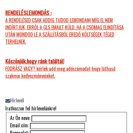
RENDELÉSLEMONDÁS :
A RENDELÉSED CSAK ADDIG TUDOD LEMONDANI MÍG EL NEM
INDÍRTJUK, ERRŐL A GLS EMAILT KÜLD. HA A CSOMAG ELINDÍTÁSA
UTÁN MONDOD LE A SZÁLLÍTÁSBÓL EREDŐ KÖLTSÉGEK TÉGED
TERHELNEK.
Köszönjük,hogy ránk találtál!
FODRÁSZ VAGY? kérlek add meg adószámodat hogy láthasd
szakmai kedvezményeinket.
Hírlevél
Iratkozzon fel hírlevelünkre!
Az Ön neve:
Email cím:
Kapcsolat: