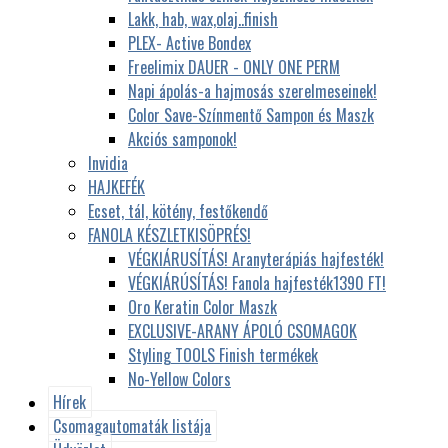
Lakk, hab, wax,olaj..finish
PLEX- Active Bondex
Freelimix DAUER - ONLY ONE PERM
Napi ápolás-a hajmosás szerelmeseinek!
Color Save-Színmentő Sampon és Maszk
Akciós samponok!
Invidia
HAJKEFÉK
Ecset, tál, kötény, festőkendő
FANOLA KÉSZLETKISÖPRÉS!
VÉGKIÁRUSÍTÁS! Aranyterápiás hajfesték!
VÉGKIÁRÚSÍTÁS! Fanola hajfesték1390 FT!
Oro Keratin Color Maszk
EXCLUSIVE-ARANY ÁPOLÓ CSOMAGOK
Styling TOOLS Finish termékek
No-Yellow Colors
Hírek
Csomagautomaták listája