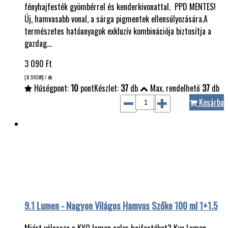
fényhajfesték gyömbérrel és kenderkivonattal. PPD MENTES!
Új, hamvasabb vonal, a sárga pigmentek ellensúlyozására.A
természetes hatóanyagok exkluzív kombinációja biztosítja a
gazdag…
3 090
Ft
[8.51
EUR
] / db
Hűségpont:
10
pont
Készlet:
37
db
Max. rendelhető
37
db
Kosárba
9.1 Lumen - Nagyon Világos Hamvas Szőke 100 ml 1+1.5
Miért válassza a KYO lumen color hajfestéket? Kyo Lumen