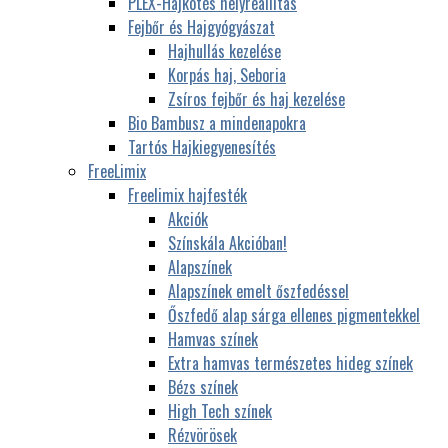
PLEX-Hajkötés helyreállítás
Fejbőr és Hajgyógyászat
Hajhullás kezelése
Korpás haj, Seboria
Zsíros fejbőr és haj kezelése
Bio Bambusz a mindenapokra
Tartós Hajkiegyenesítés
FreeLimix
Freelimix hajfesték
Akciók
Színskála Akcióban!
Alapszínek
Alapszínek emelt őszfedéssel
Őszfedő alap sárga ellenes pigmentekkel
Hamvas színek
Extra hamvas természetes hideg színek
Bézs színek
High Tech színek
Rézvörösek