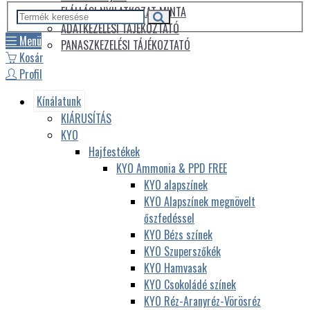
ELÁLLÁSI NYILATKOZAT MINTA
ADATKEZELÉSI TÁJÉKOZTATÓ
Menü
PANASZKEZELÉSI TÁJÉKOZTATÓ
Kosár
Profil
Kínálatunk
KIÁRUSÍTÁS
KYO
Hajfestékek
KYO Ammonia & PPD FREE
KYO alapszínek
KYO Alapszínek megnövelt
őszfedéssel
KYO Bézs színek
KYO Szuperszőkék
KYO Hamvasak
KYO Csokoládé színek
KYO Réz-Aranyréz-Vörösréz