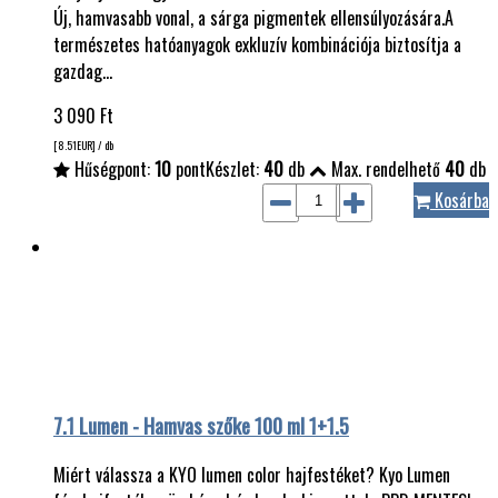
Új, hamvasabb vonal, a sárga pigmentek ellensúlyozására.A
természetes hatóanyagok exkluzív kombinációja biztosítja a
gazdag…
3 090
Ft
[8.51
EUR
] / db
Hűségpont:
10
pont
Készlet:
40
db
Max. rendelhető
40
db
Kosárba
7.1 Lumen - Hamvas szőke 100 ml 1+1.5
Miért válassza a KYO lumen color hajfestéket? Kyo Lumen