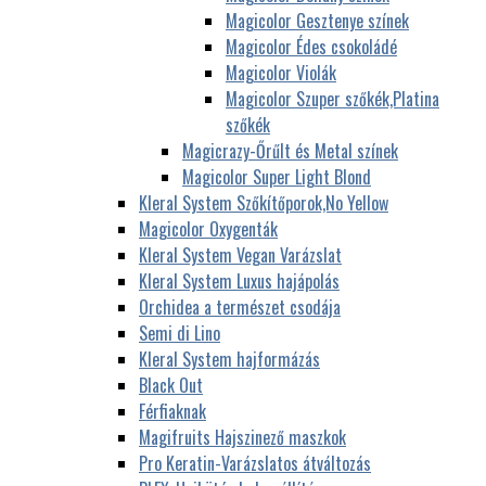
Magicolor Gesztenye színek
Magicolor Édes csokoládé
Magicolor Violák
Magicolor Szuper szőkék,Platina
szőkék
Magicrazy-Őrűlt és Metal színek
Magicolor Super Light Blond
Kleral System Szőkítőporok,No Yellow
Magicolor Oxygenták
Kleral System Vegan Varázslat
Kleral System Luxus hajápolás
Orchidea a természet csodája
Semi di Lino
Kleral System hajformázás
Black Out
Férfiaknak
Magifruits Hajszinező maszkok
Pro Keratin-Varázslatos átváltozás