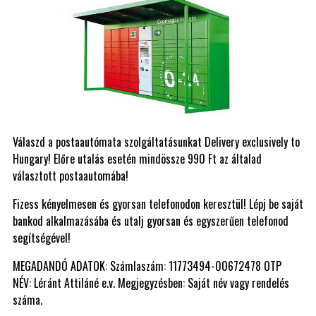
Válaszd a postaautómata szolgáltatásunkat Delivery exclusively to
Hungary! Előre utalás esetén mindössze 990 Ft az általad
választott postaautomába!
Fizess kényelmesen és gyorsan telefonodon keresztül! Lépj be saját
bankod alkalmazásába és utalj gyorsan és egyszerűen telefonod
segítségével!
MEGADANDÓ ADATOK: Számlaszám: 11773494-00672478 OTP
NÉV: Léránt Attiláné e.v. Megjegyzésben: Saját név vagy rendelés
száma.