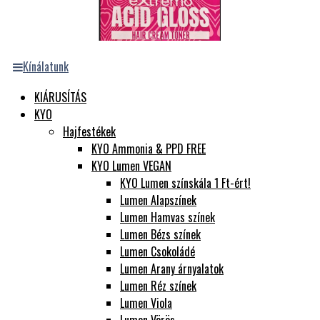
Kínálatunk
KIÁRUSÍTÁS
KYO
Hajfestékek
KYO Ammonia & PPD FREE
KYO Lumen VEGAN
KYO Lumen színskála 1 Ft-ért!
Lumen Alapszínek
Lumen Hamvas színek
Lumen Bézs színek
Lumen Csokoládé
Lumen Arany árnyalatok
Lumen Réz színek
Lumen Viola
Lumen Vörös