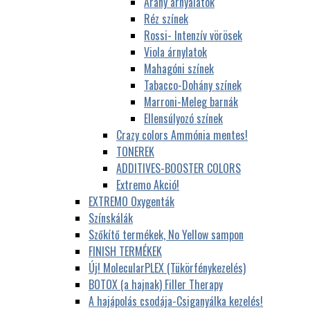
Arany árnyalatok
Réz színek
Rossi- Intenzív vörösek
Viola árnylatok
Mahagóni színek
Tabacco-Dohány színek
Marroni-Meleg barnák
Ellensúlyozó színek
Crazy colors Ammónia mentes!
TONEREK
ADDITIVES-BOOSTER COLORS
Extremo Akció!
EXTREMO Oxygenták
Színskálák
Szőkítő termékek, No Yellow sampon
FINISH TERMÉKEK
Új! MolecularPLEX (Tükörfénykezelés)
BOTOX (a hajnak) Filler Therapy
A hajápolás csodája-Csiganyálka kezelés!