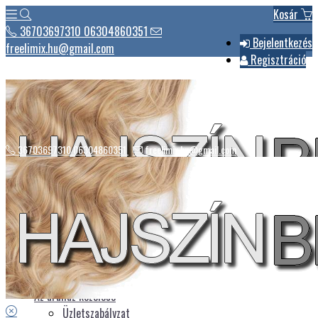
Kosár
36703697310 06304860351
Bejelentkezés
freelimix.hu@gmail.com
Regisztráció
36703697310 06304860351
freelimix.hu@gmail.com
Hírek
Csomagautomaták listája
Üdvözlet
Az áruház kezelése
Üzletszabályzat