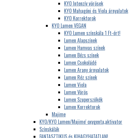
KYO Intenzív vörösek
KYO Mahagóni és Viola árnyalatok
KYO Korrektorok
KYO Lumen VEGAN
KYO Lumen színskála 1 Ft-ért!
Lumen Alapszínek
Lumen Hamvas színek
Lumen Bézs színek
Lumen Csokoládé
Lumen Arany árnyalatok
Lumen Réz színek
Lumen Viola
Lumen Vörös
Lumen Szuperszőkék
Lumen Korrektorok
Majime
KYO/KYO Lumen/Majime' oxygenta,aktivator
Színskálák
FANTASZTIKUS és KIHAGYHATATLAN!