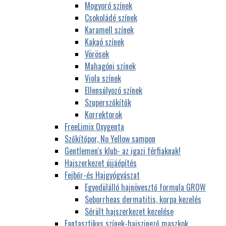
Mogyoró színek
Csokoládé színek
Karamell színek
Kakaó színek
Vörösek
Mahagóni színek
Viola színek
Ellensúlyozó színek
Szuperszőkítők
Korrektorok
FreeLimix Oxygenta
Szőkítőpor, No Yellow sampon
Gentlemen's klub- az igazi férfiaknak!
Hajszerkezet újjáépítés
Fejbőr-és Hajgyógyászat
Egyedülálló hajnövesztő formula GROW
Seborrheas dermatitis, korpa kezelés
Sérült hajszerkezet kezelése
Fantasztikus színek-hajszinező maszkok