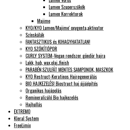
Lumen Szuperszőkék
Lumen Korrektorok
Majime
KYO/KYO Lumen/Majime' oxygenta,aktivator
Színskálák
FANTASZTIKUS és KIHAGYHATATLAN!
KYO SZŐKÍTŐPOR
CURLY SYSTEM-Vegan rendszer göndör hajra
Lakk, hab, wax,olaj..finish
PARABÉN,SZULFÁT MENTES SAMPONOK, MASZKOK
KYO Restruct-Keratinos Hajregenerálás
BIO HAJKEZELÉS! Biostruct haj újjáépítés
Organikus hajápolás
Remineralizáló Bio hajkezelés
Hajhullás
EXTREMO
Kleral System
FreeLimix