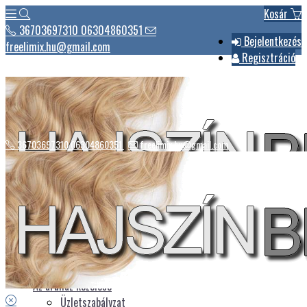
Kosár
36703697310 06304860351
Bejelentkezés
freelimix.hu@gmail.com
Regisztráció
36703697310 06304860351
freelimix.hu@gmail.com
Hírek
Csomagautomaták listája
Üdvözlet
Az áruház kezelése
Üzletszabályzat