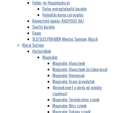
Fejbőr-és Hajgyógyászat
Detox méregtelenítő kezelés
Hajhullás,korpa,zsírosodás
Kényeztető ápolás-RAGYOGÓ HAJ
Simító kezelés
Dauer
SLS/SLES,PARABEN Mentes Sampon, Maszk
Kleral System
Hajfestékek
Magicolor
Magicolor Alapszínek
Magicolor Alapszínek ősztakarással
Magicolor Hamvasak
Magicolor Arany árnyalatok
Vörösek,mert a vörös nő mindig
izgalmas!
Magicolor Természetes színek
Magicolor Bézs színek
Magicolor Dohány színek