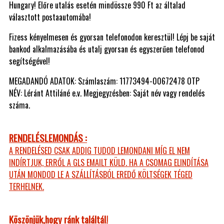
Hungary! Előre utalás esetén mindössze 990 Ft az általad
választott postaautomába!
Fizess kényelmesen és gyorsan telefonodon keresztül! Lépj be saját
bankod alkalmazásába és utalj gyorsan és egyszerűen telefonod
segítségével!
MEGADANDÓ ADATOK: Számlaszám: 11773494-00672478 OTP
NÉV: Léránt Attiláné e.v. Megjegyzésben: Saját név vagy rendelés
száma.
RENDELÉSLEMONDÁS :
A RENDELÉSED CSAK ADDIG TUDOD LEMONDANI MÍG EL NEM
INDÍRTJUK, ERRŐL A GLS EMAILT KÜLD. HA A CSOMAG ELINDÍTÁSA
UTÁN MONDOD LE A SZÁLLÍTÁSBÓL EREDŐ KÖLTSÉGEK TÉGED
TERHELNEK.
Köszönjük,hogy ránk találtál!