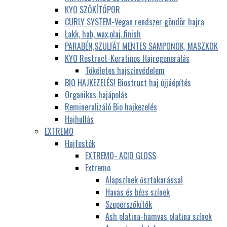
KYO SZŐKÍTŐPOR
CURLY SYSTEM-Vegan rendszer göndör hajra
Lakk, hab, wax,olaj..finish
PARABÉN,SZULFÁT MENTES SAMPONOK, MASZKOK
KYO Restruct-Keratinos Hajregenerálás
Tökéletes hajszínvédelem
BIO HAJKEZELÉS! Biostruct haj újjáépítés
Organikus hajápolás
Remineralizáló Bio hajkezelés
Hajhullás
EXTREMO
Hajfesték
EXTREMO- ACID GLOSS
Extremo
Alapszínek ősztakarással
Havas és bézs színek
Szuperszőkítők
Ash platina-hamvas platina színek