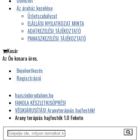
Üdvözlet
Az áruház kezelése
Üzletszabályzat
ELÁLLÁSI NYILATKOZAT MINTA
ADATKEZELÉSI TÁJÉKOZTATÓ
PANASZKEZELÉSI TÁJÉKOZTATÓ
Kosár
Az Ön kosara üres.
Bejelentkezés
Regisztráció
hajszinbirodalom.hu
FANOLA KÉSZLETKISÖPRÉS!
VÉGKIÁRUSÍTÁS! Aranyterápiás hajfesték!
Arany terápiás hajfesték 1.0 Fekete