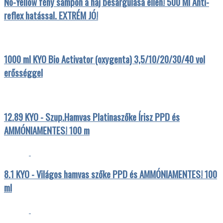
No-Yellow fény sampon a haj besárgulása ellen! 500 Ml Anti-
reflex hatással. EXTRÉM JÓ!
1000 ml KYO Bio Activator (oxygenta) 3,5/10/20/30/40 vol
erősséggel
12.89 KYO - Szup.Hamvas Platinaszőke Írisz PPD és
AMMÓNIAMENTES! 100 m
8.1 KYO - Világos hamvas szőke PPD és AMMÓNIAMENTES! 100
ml