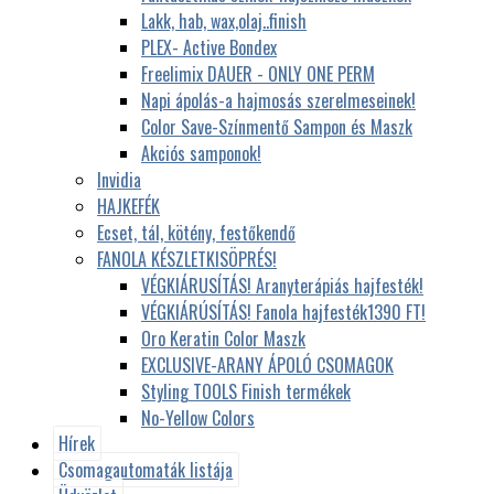
Lakk, hab, wax,olaj..finish
PLEX- Active Bondex
Freelimix DAUER - ONLY ONE PERM
Napi ápolás-a hajmosás szerelmeseinek!
Color Save-Színmentő Sampon és Maszk
Akciós samponok!
Invidia
HAJKEFÉK
Ecset, tál, kötény, festőkendő
FANOLA KÉSZLETKISÖPRÉS!
VÉGKIÁRUSÍTÁS! Aranyterápiás hajfesték!
VÉGKIÁRÚSÍTÁS! Fanola hajfesték1390 FT!
Oro Keratin Color Maszk
EXCLUSIVE-ARANY ÁPOLÓ CSOMAGOK
Styling TOOLS Finish termékek
No-Yellow Colors
Hírek
Csomagautomaták listája