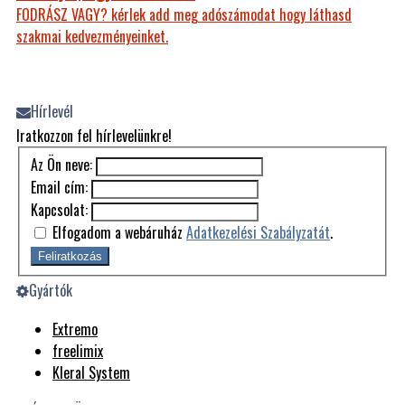
FODRÁSZ VAGY? kérlek add meg adószámodat hogy láthasd
szakmai kedvezményeinket.
Hírlevél
Iratkozzon fel hírlevelünkre!
Az Ön neve:
Email cím:
Kapcsolat:
Elfogadom a webáruház
Adatkezelési Szabályzatát
.
Feliratkozás
Gyártók
Extremo
freelimix
Kleral System