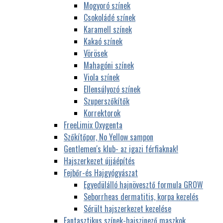
Mogyoró színek
Csokoládé színek
Karamell színek
Kakaó színek
Vörösek
Mahagóni színek
Viola színek
Ellensúlyozó színek
Szuperszőkítők
Korrektorok
FreeLimix Oxygenta
Szőkítőpor, No Yellow sampon
Gentlemen's klub- az igazi férfiaknak!
Hajszerkezet újjáépítés
Fejbőr-és Hajgyógyászat
Egyedülálló hajnövesztő formula GROW
Seborrheas dermatitis, korpa kezelés
Sérült hajszerkezet kezelése
Fantasztikus színek-hajszinező maszkok