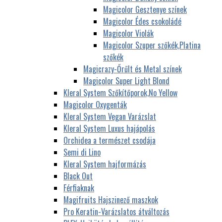
Magicolor Gesztenye színek
Magicolor Édes csokoládé
Magicolor Violák
Magicolor Szuper szőkék,Platina
szőkék
Magicrazy-Őrűlt és Metal színek
Magicolor Super Light Blond
Kleral System Szőkítőporok,No Yellow
Magicolor Oxygenták
Kleral System Vegan Varázslat
Kleral System Luxus hajápolás
Orchidea a természet csodája
Semi di Lino
Kleral System hajformázás
Black Out
Férfiaknak
Magifruits Hajszinező maszkok
Pro Keratin-Varázslatos átváltozás