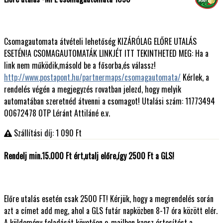
Csomagautomata átvételi lehetőség KIZÁRÓLAG ELŐRE UTALÁS
ESETÉN!A CSOMAGAUTOMATÁK LINKJÉT ITT TEKINTHETED MEG: Ha a
link nem működik,másold be a fősorba,és válassz!
http://www.postapont.hu/partnermaps/csomagautomata/
Kérlek, a
rendelés végén a megjegyzés rovatban jelezd, hogy melyik
automatában szeretnéd átvenni a csomagot! Utalási szám: 11773494
00672478 OTP Léránt Attiláné e.v.
Szállítási díj: 1 090
Ft
Rendelj min.15.000 Ft ért,utalj előre,így 2500 Ft a GLS!
Előre utalás esetén csak 2500 FT! Kérjük, hogy a megrendelés során
azt a címet add meg, ahol a GLS futár napközben 8-17 óra között elér.
A küldemény feladását követően e-mailben kapsz értesítést a