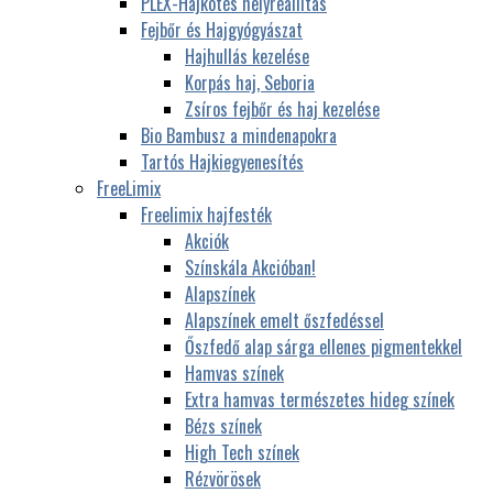
PLEX-Hajkötés helyreállítás
Fejbőr és Hajgyógyászat
Hajhullás kezelése
Korpás haj, Seboria
Zsíros fejbőr és haj kezelése
Bio Bambusz a mindenapokra
Tartós Hajkiegyenesítés
FreeLimix
Freelimix hajfesték
Akciók
Színskála Akcióban!
Alapszínek
Alapszínek emelt őszfedéssel
Őszfedő alap sárga ellenes pigmentekkel
Hamvas színek
Extra hamvas természetes hideg színek
Bézs színek
High Tech színek
Rézvörösek