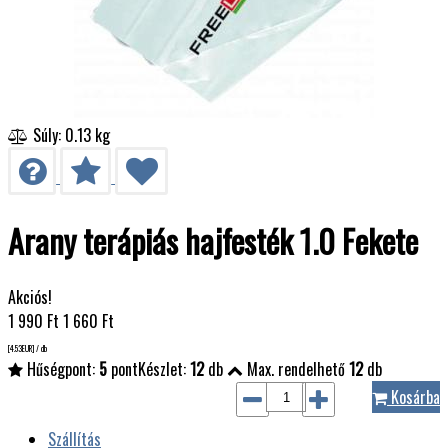
Súly: 0.13 kg
Arany terápiás hajfesték 1.0 Fekete
Akciós!
1 990
Ft
1 660
Ft
[4.53
EUR
] / db
Hűségpont:
5
pont
Készlet:
12
db
Max. rendelhető
12
db
Kosárba
Szállítás