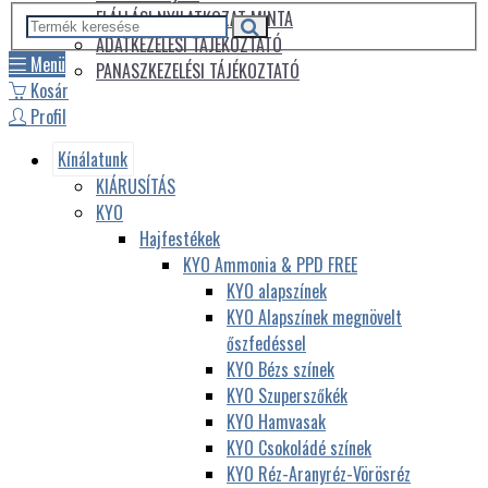
ELÁLLÁSI NYILATKOZAT MINTA
ADATKEZELÉSI TÁJÉKOZTATÓ
Menü
PANASZKEZELÉSI TÁJÉKOZTATÓ
Kosár
Profil
Kínálatunk
KIÁRUSÍTÁS
KYO
Hajfestékek
KYO Ammonia & PPD FREE
KYO alapszínek
KYO Alapszínek megnövelt
őszfedéssel
KYO Bézs színek
KYO Szuperszőkék
KYO Hamvasak
KYO Csokoládé színek
KYO Réz-Aranyréz-Vörösréz