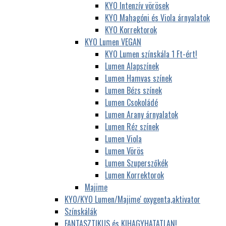
KYO Intenzív vörösek
KYO Mahagóni és Viola árnyalatok
KYO Korrektorok
KYO Lumen VEGAN
KYO Lumen színskála 1 Ft-ért!
Lumen Alapszínek
Lumen Hamvas színek
Lumen Bézs színek
Lumen Csokoládé
Lumen Arany árnyalatok
Lumen Réz színek
Lumen Viola
Lumen Vörös
Lumen Szuperszőkék
Lumen Korrektorok
Majime
KYO/KYO Lumen/Majime' oxygenta,aktivator
Színskálák
FANTASZTIKUS és KIHAGYHATATLAN!