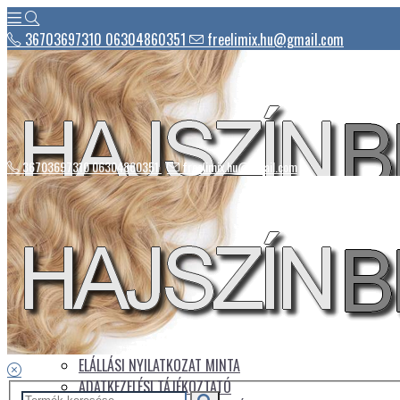
36703697310 06304860351
freelimix.hu@gmail.com
36703697310 06304860351
freelimix.hu@gmail.com
Hírek
Csomagautomaták listája
Üdvözlet
Az áruház kezelése
Üzletszabályzat
ELÁLLÁSI NYILATKOZAT MINTA
ADATKEZELÉSI TÁJÉKOZTATÓ