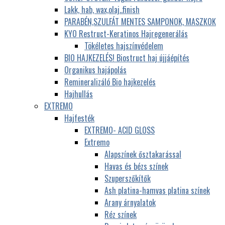
Lakk, hab, wax,olaj..finish
PARABÉN,SZULFÁT MENTES SAMPONOK, MASZKOK
KYO Restruct-Keratinos Hajregenerálás
Tökéletes hajszínvédelem
BIO HAJKEZELÉS! Biostruct haj újjáépítés
Organikus hajápolás
Remineralizáló Bio hajkezelés
Hajhullás
EXTREMO
Hajfesték
EXTREMO- ACID GLOSS
Extremo
Alapszínek ősztakarással
Havas és bézs színek
Szuperszőkítők
Ash platina-hamvas platina színek
Arany árnyalatok
Réz színek