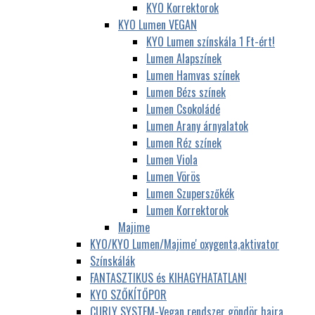
KYO Korrektorok
KYO Lumen VEGAN
KYO Lumen színskála 1 Ft-ért!
Lumen Alapszínek
Lumen Hamvas színek
Lumen Bézs színek
Lumen Csokoládé
Lumen Arany árnyalatok
Lumen Réz színek
Lumen Viola
Lumen Vörös
Lumen Szuperszőkék
Lumen Korrektorok
Majime
KYO/KYO Lumen/Majime' oxygenta,aktivator
Színskálák
FANTASZTIKUS és KIHAGYHATATLAN!
KYO SZŐKÍTŐPOR
CURLY SYSTEM-Vegan rendszer göndör hajra