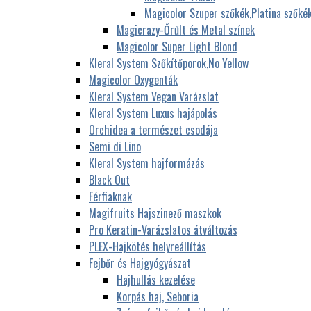
Magicolor Szuper szőkék,Platina szőké
Magicrazy-Őrűlt és Metal színek
Magicolor Super Light Blond
Kleral System Szőkítőporok,No Yellow
Magicolor Oxygenták
Kleral System Vegan Varázslat
Kleral System Luxus hajápolás
Orchidea a természet csodája
Semi di Lino
Kleral System hajformázás
Black Out
Férfiaknak
Magifruits Hajszinező maszkok
Pro Keratin-Varázslatos átváltozás
PLEX-Hajkötés helyreállítás
Fejbőr és Hajgyógyászat
Hajhullás kezelése
Korpás haj, Seboria