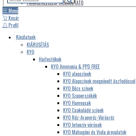
PANASZKEZELÉSI TÁJÉKOZTATÓ
Menü
Kosár
Profil
Kínálatunk
KIÁRUSÍTÁS
KYO
Hajfestékek
KYO Ammonia & PPD FREE
KYO alapszínek
KYO Alapszínek megnövelt őszfedéssel
KYO Bézs színek
KYO Szuperszőkék
KYO Hamvasak
KYO Csokoládé színek
KYO Réz-Aranyréz-Vörösréz
KYO Intenzív vörösek
KYO Mahagóni és Viola árnyalatok