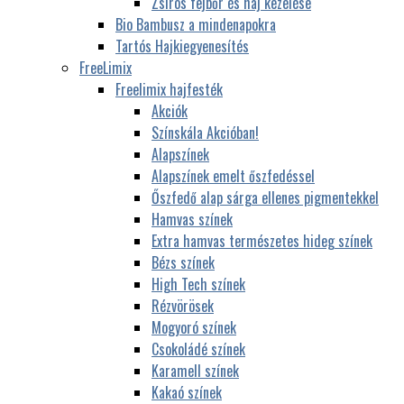
Zsíros fejbőr és haj kezelése
Bio Bambusz a mindenapokra
Tartós Hajkiegyenesítés
FreeLimix
Freelimix hajfesték
Akciók
Színskála Akcióban!
Alapszínek
Alapszínek emelt őszfedéssel
Őszfedő alap sárga ellenes pigmentekkel
Hamvas színek
Extra hamvas természetes hideg színek
Bézs színek
High Tech színek
Rézvörösek
Mogyoró színek
Csokoládé színek
Karamell színek
Kakaó színek