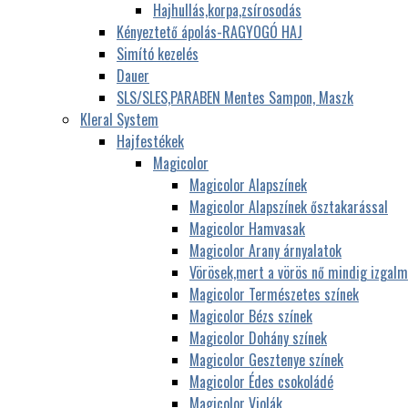
Hajhullás,korpa,zsírosodás
Kényeztető ápolás-RAGYOGÓ HAJ
Simító kezelés
Dauer
SLS/SLES,PARABEN Mentes Sampon, Maszk
Kleral System
Hajfestékek
Magicolor
Magicolor Alapszínek
Magicolor Alapszínek ősztakarással
Magicolor Hamvasak
Magicolor Arany árnyalatok
Vörösek,mert a vörös nő mindig izgalm
Magicolor Természetes színek
Magicolor Bézs színek
Magicolor Dohány színek
Magicolor Gesztenye színek
Magicolor Édes csokoládé
Magicolor Violák