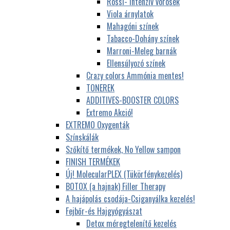
Rossi- Intenzív vörösek
Viola árnylatok
Mahagóni színek
Tabacco-Dohány színek
Marroni-Meleg barnák
Ellensúlyozó színek
Crazy colors Ammónia mentes!
TONEREK
ADDITIVES-BOOSTER COLORS
Extremo Akció!
EXTREMO Oxygenták
Színskálák
Szőkítő termékek, No Yellow sampon
FINISH TERMÉKEK
Új! MolecularPLEX (Tükörfénykezelés)
BOTOX (a hajnak) Filler Therapy
A hajápolás csodája-Csiganyálka kezelés!
Fejbőr-és Hajgyógyászat
Detox méregtelenítő kezelés