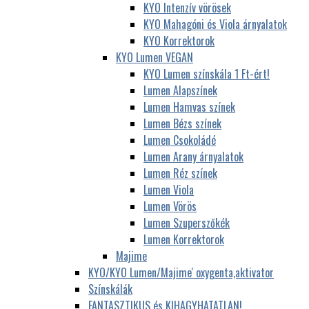
KYO Intenzív vörösek
KYO Mahagóni és Viola árnyalatok
KYO Korrektorok
KYO Lumen VEGAN
KYO Lumen színskála 1 Ft-ért!
Lumen Alapszínek
Lumen Hamvas színek
Lumen Bézs színek
Lumen Csokoládé
Lumen Arany árnyalatok
Lumen Réz színek
Lumen Viola
Lumen Vörös
Lumen Szuperszőkék
Lumen Korrektorok
Majime
KYO/KYO Lumen/Majime' oxygenta,aktivator
Színskálák
FANTASZTIKUS és KIHAGYHATATLAN!