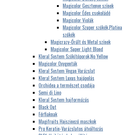
Magicolor Gesztenye színek
Magicolor Édes csokoládé
Magicolor Violák
Magicolor Szuper szőkék,Platina
szőkék
Magicrazy-Őrűlt és Metal színek
Magicolor Super Light Blond
Kleral System Szőkítőporok,No Yellow
Magicolor Oxygenták
Kleral System Vegan Varázslat
Kleral System Luxus hajápolás
Orchidea a természet csodája
Semi di Lino
Kleral System hajformázás
Black Out
Férfiaknak
Magifruits Hajszinező maszkok
Pro Keratin-Varázslatos átváltozás