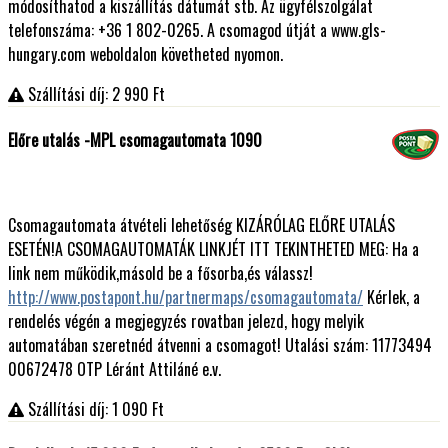
módosíthatod a kiszállítás dátumát stb. Az ügyfélszolgálat
telefonszáma: +36 1 802-0265. A csomagod útját a www.gls-
hungary.com weboldalon követheted nyomon.
Szállítási díj: 2 990
Ft
Előre utalás -MPL csomagautomata 1090
Csomagautomata átvételi lehetőség KIZÁRÓLAG ELŐRE UTALÁS
ESETÉN!A CSOMAGAUTOMATÁK LINKJÉT ITT TEKINTHETED MEG: Ha a
link nem működik,másold be a fősorba,és válassz!
http://www.postapont.hu/partnermaps/csomagautomata/
Kérlek, a
rendelés végén a megjegyzés rovatban jelezd, hogy melyik
automatában szeretnéd átvenni a csomagot! Utalási szám: 11773494
00672478 OTP Léránt Attiláné e.v.
Szállítási díj: 1 090
Ft