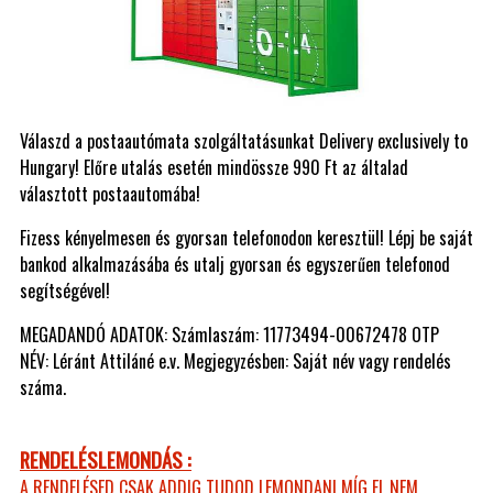
Válaszd a postaautómata szolgáltatásunkat Delivery exclusively to
Hungary! Előre utalás esetén mindössze 990 Ft az általad
választott postaautomába!
Fizess kényelmesen és gyorsan telefonodon keresztül! Lépj be saját
bankod alkalmazásába és utalj gyorsan és egyszerűen telefonod
segítségével!
MEGADANDÓ ADATOK: Számlaszám: 11773494-00672478 OTP
NÉV: Léránt Attiláné e.v. Megjegyzésben: Saját név vagy rendelés
száma.
RENDELÉSLEMONDÁS :
A RENDELÉSED CSAK ADDIG TUDOD LEMONDANI MÍG EL NEM