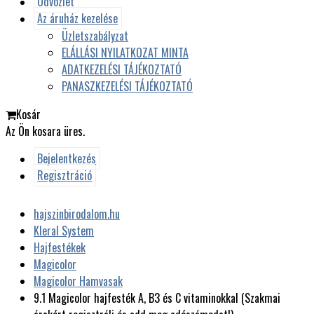
Üdvözlet
Az áruház kezelése
Üzletszabályzat
ELÁLLÁSI NYILATKOZAT MINTA
ADATKEZELÉSI TÁJÉKOZTATÓ
PANASZKEZELÉSI TÁJÉKOZTATÓ
Kosár
Az Ön kosara üres.
Bejelentkezés
Regisztráció
hajszinbirodalom.hu
Kleral System
Hajfestékek
Magicolor
Magicolor Hamvasak
9.1 Magicolor hajfesték A, B3 és C vitaminokkal (Szakmai