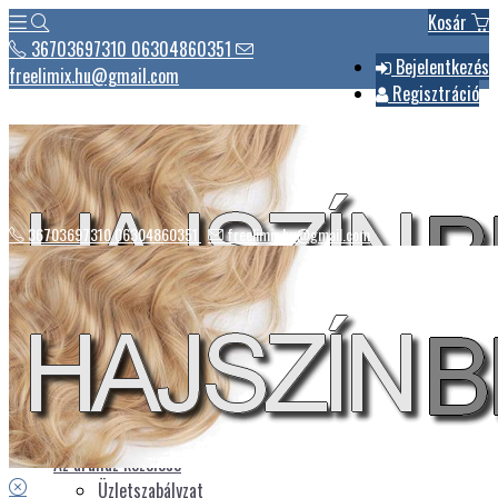
Kosár
36703697310 06304860351
Bejelentkezés
freelimix.hu@gmail.com
Regisztráció
36703697310 06304860351
freelimix.hu@gmail.com
Hírek
Csomagautomaták listája
Üdvözlet
Az áruház kezelése
Üzletszabályzat