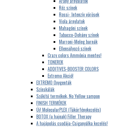
Arany árnyalatok
Réz színek
Rossi- Intenzív vörösek
Viola árnylatok
Mahagóni színek
Tabacco-Dohány színek
Marroni-Meleg barnák
Ellensúlyozó színek
Crazy colors Ammónia mentes!
TONEREK
ADDITIVES-BOOSTER COLORS
Extremo Akció!
EXTREMO Oxygenták
Színskálák
Szőkítő termékek, No Yellow sampon
FINISH TERMÉKEK
Új! MolecularPLEX (Tükörfénykezelés)
BOTOX (a hajnak) Filler Therapy
A hajápolás csodája-Csiganyálka kezelés!