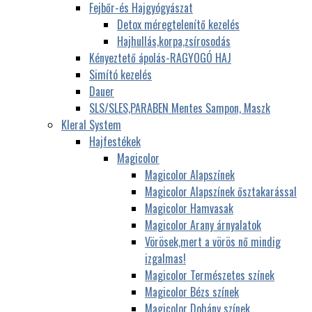
Fejbőr-és Hajgyógyászat
Detox méregtelenítő kezelés
Hajhullás,korpa,zsírosodás
Kényeztető ápolás-RAGYOGÓ HAJ
Simító kezelés
Dauer
SLS/SLES,PARABEN Mentes Sampon, Maszk
Kleral System
Hajfestékek
Magicolor
Magicolor Alapszínek
Magicolor Alapszínek ősztakarással
Magicolor Hamvasak
Magicolor Arany árnyalatok
Vörösek,mert a vörös nő mindig
izgalmas!
Magicolor Természetes színek
Magicolor Bézs színek
Magicolor Dohány színek