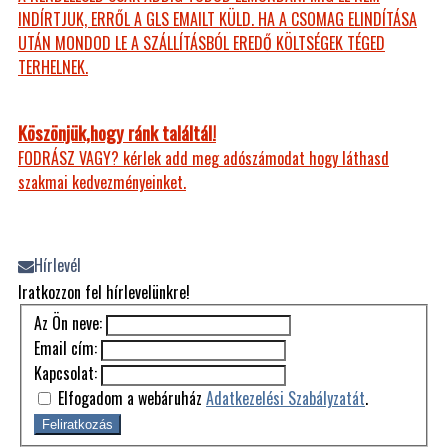
INDÍRTJUK, ERRŐL A GLS EMAILT KÜLD. HA A CSOMAG ELINDÍTÁSA
UTÁN MONDOD LE A SZÁLLÍTÁSBÓL EREDŐ KÖLTSÉGEK TÉGED
TERHELNEK.
Köszönjük,hogy ránk találtál!
FODRÁSZ VAGY? kérlek add meg adószámodat hogy láthasd
szakmai kedvezményeinket.
Hírlevél
Iratkozzon fel hírlevelünkre!
Az Ön neve:
Email cím:
Kapcsolat:
Elfogadom a webáruház
Adatkezelési Szabályzatát
.
Feliratkozás