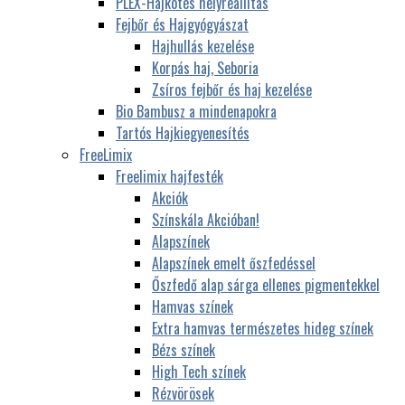
PLEX-Hajkötés helyreállítás
Fejbőr és Hajgyógyászat
Hajhullás kezelése
Korpás haj, Seboria
Zsíros fejbőr és haj kezelése
Bio Bambusz a mindenapokra
Tartós Hajkiegyenesítés
FreeLimix
Freelimix hajfesték
Akciók
Színskála Akcióban!
Alapszínek
Alapszínek emelt őszfedéssel
Őszfedő alap sárga ellenes pigmentekkel
Hamvas színek
Extra hamvas természetes hideg színek
Bézs színek
High Tech színek
Rézvörösek