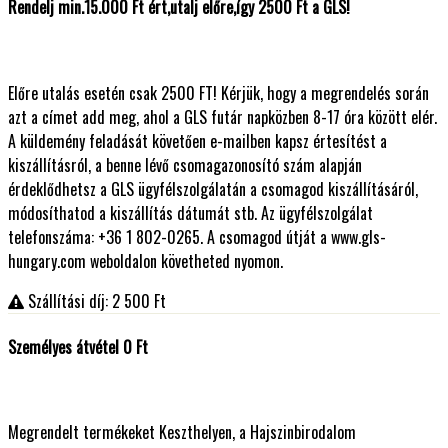
Rendelj min.15.000 Ft ért,utalj előre,így 2500 Ft a GLS!
Előre utalás esetén csak 2500 FT! Kérjük, hogy a megrendelés során
azt a címet add meg, ahol a GLS futár napközben 8-17 óra között elér.
A küldemény feladását követően e-mailben kapsz értesítést a
kiszállításról, a benne lévő csomagazonosító szám alapján
érdeklődhetsz a GLS ügyfélszolgálatán a csomagod kiszállításáról,
módosíthatod a kiszállítás dátumát stb. Az ügyfélszolgálat
telefonszáma: +36 1 802-0265. A csomagod útját a www.gls-
hungary.com weboldalon követheted nyomon.
Szállítási díj: 2 500
Ft
Személyes átvétel 0 Ft
Megrendelt termékeket Keszthelyen, a Hajszinbirodalom