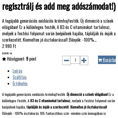
regisztrálj és add meg adószámodat!)
A legújabb generációs oxidációs krémhajfesték. Új dimenzió a színek
világában! Ez a különleges festék, A B3 és C vitaminokat tartalmaz,
melyek a festési folyamat során beépülnek hajába, táplálják és óvják a
szerkezetét. Kiemelten jó ősztakarással! Előnyök: -100%…
2 990
Ft
[8.16
EUR
] / db
Hűségpont:
9
pont
Kosárba
Leírás
Szállítás
Értékelés
A legújabb generációs oxidációs krémhajfesték.
Új dimenzió a színek világában!
Ez a
különleges festék, A
B3 és C vitaminokat tartalmaz
, melyek a festési folyamat során
beépülnek hajába,
táplálják és óvják a szerkezetét
.
Kiemelten jó ősztakarással!
Előnyök: -100% ösztakarás 105 fantasztikus szín -minden szín önmagában is