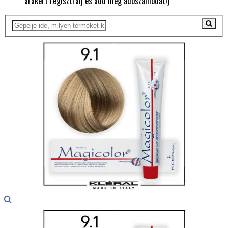
árakért regisztrálj és add meg adószámodat!)