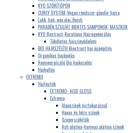
KYO SZŐKÍTŐPOR
CURLY SYSTEM-Vegan rendszer göndör hajra
Lakk, hab, wax,olaj..finish
PARABÉN,SZULFÁT MENTES SAMPONOK, MASZKOK
KYO Restruct-Keratinos Hajregenerálás
Tökéletes hajszínvédelem
BIO HAJKEZELÉS! Biostruct haj újjáépítés
Organikus hajápolás
Remineralizáló Bio hajkezelés
Hajhullás
EXTREMO
Hajfesték
EXTREMO- ACID GLOSS
Extremo
Alapszínek ősztakarással
Havas és bézs színek
Szuperszőkítők
Ash platina-hamvas platina színek