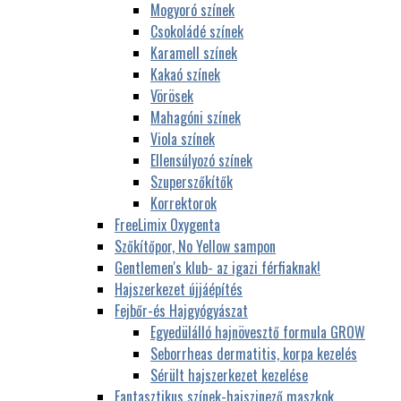
Mogyoró színek
Csokoládé színek
Karamell színek
Kakaó színek
Vörösek
Mahagóni színek
Viola színek
Ellensúlyozó színek
Szuperszőkítők
Korrektorok
FreeLimix Oxygenta
Szőkítőpor, No Yellow sampon
Gentlemen's klub- az igazi férfiaknak!
Hajszerkezet újjáépítés
Fejbőr-és Hajgyógyászat
Egyedülálló hajnövesztő formula GROW
Seborrheas dermatitis, korpa kezelés
Sérült hajszerkezet kezelése
Fantasztikus színek-hajszinező maszkok