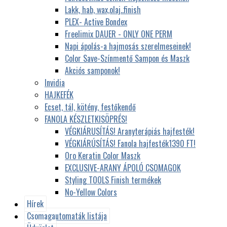
Lakk, hab, wax,olaj..finish
PLEX- Active Bondex
Freelimix DAUER - ONLY ONE PERM
Napi ápolás-a hajmosás szerelmeseinek!
Color Save-Színmentő Sampon és Maszk
Akciós samponok!
Invidia
HAJKEFÉK
Ecset, tál, kötény, festőkendő
FANOLA KÉSZLETKISÖPRÉS!
VÉGKIÁRUSÍTÁS! Aranyterápiás hajfesték!
VÉGKIÁRÚSÍTÁS! Fanola hajfesték1390 FT!
Oro Keratin Color Maszk
EXCLUSIVE-ARANY ÁPOLÓ CSOMAGOK
Styling TOOLS Finish termékek
No-Yellow Colors
Hírek
Csomagautomaták listája