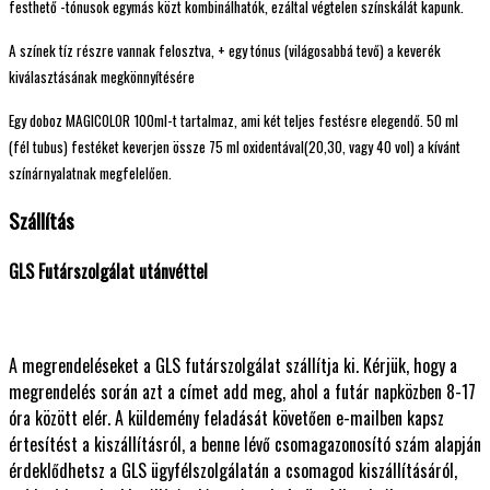
festhető -tónusok egymás közt kombinálhatók, ezáltal végtelen színskálát kapunk.
A színek tíz részre vannak felosztva, + egy tónus (világosabbá tevő) a keverék
kiválasztásának megkönnyítésére
Egy doboz MAGICOLOR 100ml-t tartalmaz, ami két teljes festésre elegendő. 50 ml
(fél tubus) festéket keverjen össze 75 ml oxidentával(20,30, vagy 40 vol) a kívánt
színárnyalatnak megfelelően.
Szállítás
GLS Futárszolgálat utánvéttel
A megrendeléseket a GLS futárszolgálat szállítja ki. Kérjük, hogy a
megrendelés során azt a címet add meg, ahol a futár napközben 8-17
óra között elér. A küldemény feladását követően e-mailben kapsz
értesítést a kiszállításról, a benne lévő csomagazonosító szám alapján
érdeklődhetsz a GLS ügyfélszolgálatán a csomagod kiszállításáról,