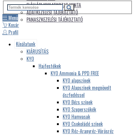
ELÁLLÁSI NYILATKOZAT MINTA
ADATKEZELÉSI TÁJÉKOZTATÓ
Menü
PANASZKEZELÉSI TÁJÉKOZTATÓ
Kosár
Profil
Kínálatunk
KIÁRUSÍTÁS
KYO
Hajfestékek
KYO Ammonia & PPD FREE
KYO alapszínek
KYO Alapszínek megnövelt
őszfedéssel
KYO Bézs színek
KYO Szuperszőkék
KYO Hamvasak
KYO Csokoládé színek
KYO Réz-Aranyréz-Vörösréz