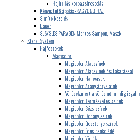
Hajhullás,korpa,zsírosodás
Kényeztető ápolás-RAGYOGÓ HAJ
Simító kezelés
Dauer
SLS/SLES,PARABEN Mentes Sampon, Maszk
Kleral System
Hajfestékek
Magicolor
Magicolor Alapszínek
Magicolor Alapszínek ősztakarással
Magicolor Hamvasak
Magicolor Arany árnyalatok
Vörösek,mert a vörös nő mindig izgalm
Magicolor Természetes színek
Magicolor Bézs színek
Magicolor Dohány színek
Magicolor Gesztenye színek
Magicolor Édes csokoládé
Magicolor Violák