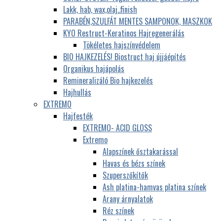
Lakk, hab, wax,olaj..finish
PARABÉN,SZULFÁT MENTES SAMPONOK, MASZKOK
KYO Restruct-Keratinos Hajregenerálás
Tökéletes hajszínvédelem
BIO HAJKEZELÉS! Biostruct haj újjáépítés
Organikus hajápolás
Remineralizáló Bio hajkezelés
Hajhullás
EXTREMO
Hajfesték
EXTREMO- ACID GLOSS
Extremo
Alapszínek ősztakarással
Havas és bézs színek
Szuperszőkítők
Ash platina-hamvas platina színek
Arany árnyalatok
Réz színek