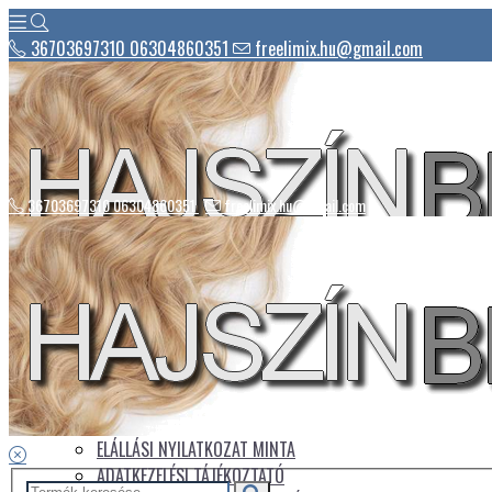
36703697310 06304860351
freelimix.hu@gmail.com
36703697310 06304860351
freelimix.hu@gmail.com
Hírek
Csomagautomaták listája
Üdvözlet
Az áruház kezelése
Üzletszabályzat
ELÁLLÁSI NYILATKOZAT MINTA
ADATKEZELÉSI TÁJÉKOZTATÓ