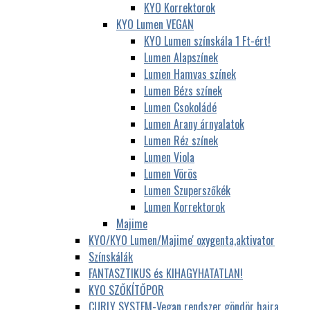
KYO Korrektorok
KYO Lumen VEGAN
KYO Lumen színskála 1 Ft-ért!
Lumen Alapszínek
Lumen Hamvas színek
Lumen Bézs színek
Lumen Csokoládé
Lumen Arany árnyalatok
Lumen Réz színek
Lumen Viola
Lumen Vörös
Lumen Szuperszőkék
Lumen Korrektorok
Majime
KYO/KYO Lumen/Majime' oxygenta,aktivator
Színskálák
FANTASZTIKUS és KIHAGYHATATLAN!
KYO SZŐKÍTŐPOR
CURLY SYSTEM-Vegan rendszer göndör hajra