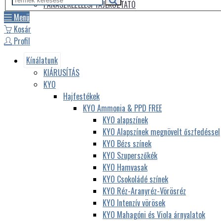
PANASZKEZELÉSI TÁJÉKOZTATÓ
Menü
Kosár
Profil
Kínálatunk
KIÁRUSÍTÁS
KYO
Hajfestékek
KYO Ammonia & PPD FREE
KYO alapszínek
KYO Alapszínek megnövelt őszfedéssel
KYO Bézs színek
KYO Szuperszőkék
KYO Hamvasak
KYO Csokoládé színek
KYO Réz-Aranyréz-Vörösréz
KYO Intenzív vörösek
KYO Mahagóni és Viola árnyalatok