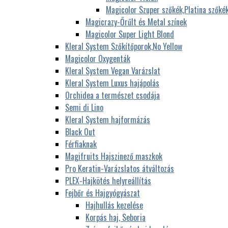
Magicolor Szuper szőkék,Platina szőké
Magicrazy-Őrűlt és Metal színek
Magicolor Super Light Blond
Kleral System Szőkítőporok,No Yellow
Magicolor Oxygenták
Kleral System Vegan Varázslat
Kleral System Luxus hajápolás
Orchidea a természet csodája
Semi di Lino
Kleral System hajformázás
Black Out
Férfiaknak
Magifruits Hajszinező maszkok
Pro Keratin-Varázslatos átváltozás
PLEX-Hajkötés helyreállítás
Fejbőr és Hajgyógyászat
Hajhullás kezelése
Korpás haj, Seboria