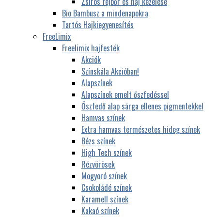
Zsíros fejbőr és haj kezelése
Bio Bambusz a mindenapokra
Tartós Hajkiegyenesítés
FreeLimix
Freelimix hajfesték
Akciók
Színskála Akcióban!
Alapszínek
Alapszínek emelt őszfedéssel
Őszfedő alap sárga ellenes pigmentekkel
Hamvas színek
Extra hamvas természetes hideg színek
Bézs színek
High Tech színek
Rézvörösek
Mogyoró színek
Csokoládé színek
Karamell színek
Kakaó színek