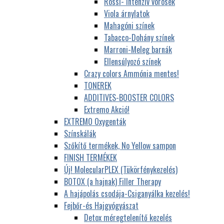
Rossi- Intenzív vörösek
Viola árnylatok
Mahagóni színek
Tabacco-Dohány színek
Marroni-Meleg barnák
Ellensúlyozó színek
Crazy colors Ammónia mentes!
TONEREK
ADDITIVES-BOOSTER COLORS
Extremo Akció!
EXTREMO Oxygenták
Színskálák
Szőkítő termékek, No Yellow sampon
FINISH TERMÉKEK
Új! MolecularPLEX (Tükörfénykezelés)
BOTOX (a hajnak) Filler Therapy
A hajápolás csodája-Csiganyálka kezelés!
Fejbőr-és Hajgyógyászat
Detox méregtelenítő kezelés